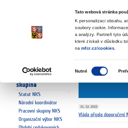
Ministerstvo financí
Česká republika
Tato webová stránka použ
K personalizaci obsahu, a
soubory cookie. Informace
a analýzy. Partneři tyto ú
Úvodní stránka
Národní koordin
Úvodní stránka
které získali v důsledku t
2022
na
mfcr.cz/cookies
.
Euro
Euro a Česká
republika
Výběr
Novinky za rok 202
Nutné
Pref
souhlasu
Národní koordinační
skupina
Statut NKS
Národní koordinátor
21. 12. 2022
Pracovní skupiny NKS
Vláda přijala doporučení 
Organizační výbor NKS
Období redukovaných