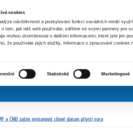
NOVINKY PŘES RSS
ívá cookies
800 221 221
Bezplatná infolinka
nalýze návštěvnosti a poskytování funkcí sociálních médií vyu
 o tom, jak náš web používáte, sdílíme se svými partnery pro so
daje mohou zkombinovat s dalšími informacemi, které jste jim pos
ační skupina
Tiskové centrum
Novinky
2022
oho, že používáte jejich služby. Informace o zpracování cookies 
2
erenční
Statistické
Marketingové
MF a ČNB zatím nestanovit cílové datum přijetí eura