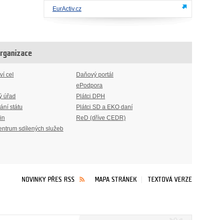
EurActiv.cz
organizace
ví cel
Daňový portál
ePodpora
ý úřad
Plátci DPH
ání státu
Plátci SD a EKO daní
in
ReD (dříve CEDR)
entrum sdílených služeb
NOVINKY PŘES RSS
MAPA STRÁNEK
TEXTOVÁ VERZE