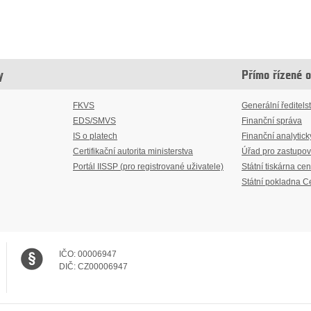
y
Přímo řízené 
FKVS
Generální ředitelst
EDS/SMVS
Finanční správa
IS o platech
Finanční analytick
Certifikační autorita ministerstva
Úřad pro zastupov
Portál IISSP (pro registrované uživatele)
Státní tiskárna cen
Státní pokladna C
IČO:
00006947
DIČ:
CZ00006947