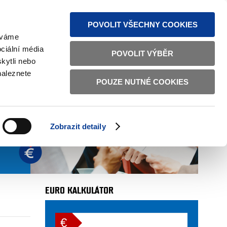
MAPA STRÁNEK
TEXTOVÁ VERZE
ČESKY
ENGLISH
POVOLIT VŠECHNY COOKIES
žíváme
ciální média
POVOLIT VÝBĚR
kytli nebo
naleznete
POUZE NUTNÉ COOKIES
Zobrazit detaily
EURO KALKULÁTOR
€