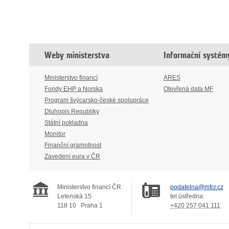
Weby ministerstva
Informační systém
Ministerstvo financí
ARES
Fondy EHP a Norska
Otevřená data MF
Program švýcarsko-české spolupráce
Dluhopis Republiky
Státní pokladna
Monitor
Finanční gramotnost
Zavedení eura v ČR
Ministerstvo financí ČR
podatelna@mfcr.cz
Letenská 15
tel.ústředna:
118 10
Praha 1
+420 257 041 111