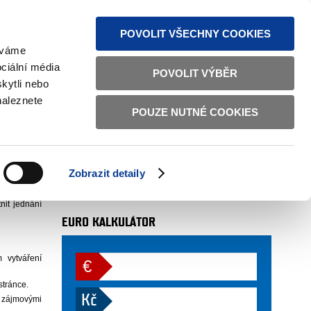
MAPA STRÁNEK
TEXTOVÁ VERZE
ČESKY
ENGLISH
POVOLIT VŠECHNY COOKIES
žíváme
ciální média
POVOLIT VÝBĚR
kytli nebo
naleznete
POUZE NUTNÉ COOKIES
AUTOR
odbor 27 (sekce 12)
 12. 2013
Zobrazit detaily
a národního
více
nit jednání
EURO KALKULÁTOR
 vytváření
€
stránce.
Kč
a zájmovými