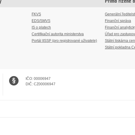
y
Přímo řízené 
FKVS
Generální ředitelst
EDS/SMVS
Finanční správa
IS o platech
Finanční analytick
Certifikační autorita ministerstva
Úřad pro zastupov
Portál IISSP (pro registrované uživatele)
Státní tiskárna cen
Státní pokladna C
IČO:
00006947
DIČ:
CZ00006947