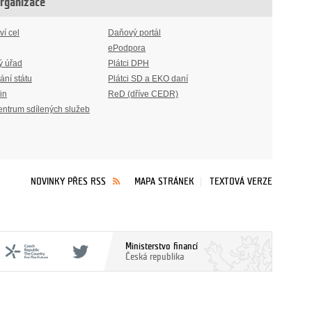
organizace
ví cel
Daňový portál
ePodpora
ý úřad
Plátci DPH
ání státu
Plátci SD a EKO daní
in
ReD (dříve CEDR)
entrum sdílených služeb
NOVINKY PŘES RSS
MAPA STRÁNEK
TEXTOVÁ VERZE
Ministerstvo financí
Česká republika