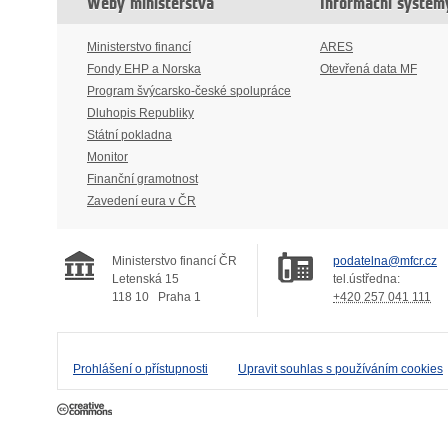
Weby ministerstva
Informační systém
Ministerstvo financí
ARES
Fondy EHP a Norska
Otevřená data MF
Program švýcarsko-české spolupráce
Dluhopis Republiky
Státní pokladna
Monitor
Finanční gramotnost
Zavedení eura v ČR
Ministerstvo financí ČR
podatelna@mfcr.cz
Letenská 15
tel.ústředna:
118 10
Praha 1
+420 257 041 111
Prohlášení o přístupnosti
Upravit souhlas s používáním cookies