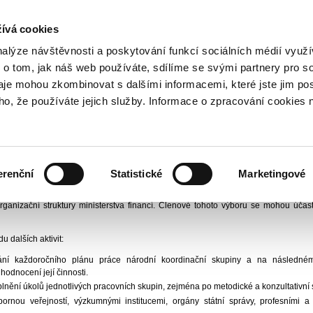
NOVINKY PŘES RSS
ívá cookies
800 221 221
Bezplatná infolinka
nalýze návštěvnosti a poskytování funkcí sociálních médií vyu
 o tom, jak náš web používáte, sdílíme se svými partnery pro so
daje mohou zkombinovat s dalšími informacemi, které jste jim pos
ační skupina
Organizační výbor NKS
oho, že používáte jejich služby. Informace o zpracování cookies 
výbor NKS
nanční trhy I
Vydáno
1.
erenční
Statistické
Marketingové
en jako odborné, technické a administrativní zázemí národní koordinační skupiny 
rganizační struktury ministerstva financí. Členové tohoto výboru se mohou účast
u dalších aktivit:
ání každoročního plánu práce národní koordinační skupiny a na následném
hodnocení její činnosti.
 plnění úkolů jednotlivých pracovních skupin, zejména po metodické a konzultativní 
bornou veřejností, výzkumnými institucemi, orgány státní správy, profesními 