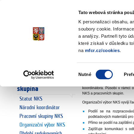
Ministerstvo financí
Česká republika
Tato webová stránka použ
K personalizaci obsahu, a
soubory cookie. Informace
a analýzy. Partneři tyto ú
Úvodní stránka
Národní koordin
Úvodní stránka
které získali v důsledku t
Organizační 
na
mfcr.cz/cookies
.
Euro
Euro a Česká
odbor 27 - Fi
republika
Výběr
Nutné
Pref
souhlasu
Národní koordinační
Organizační výbor NKS byl zříz
skupina
koordinátora. Působí v rámci o
NKS a pracovních skupin.
Statut NKS
Organizační výbor NKS vyvíjí řad
Národní koordinátor
Podílí se na rozpracováv
Pracovní skupiny NKS
podkladových materiálů pro 
Přímo se podílí na zajištění
Organizační výbor NKS
Zajišťuje komunikaci s od
Období redukovaných