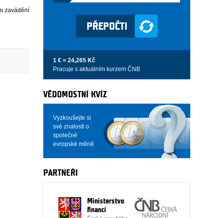
em zavádění
1 € = 24,265 Kč
Pracuje s aktuálním kurzem ČNB
VĚDOMOSTNÍ KVÍZ
Vyzkoušejte si
své znalosti o
společné
evropské měně
PARTNEŘI
Ministerstvo
financí