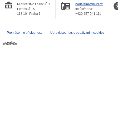
Ministerstvo financí ČR
podatelna@mfcr.cz
Letenská 15
tel.ústředna:
118 10
Praha 1
+420 257 041 111
Prohlášení o přístupnosti
Upravit souhlas s používáním cookies