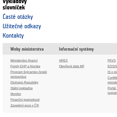
Výkladový
slovníček
Časté otázky
Užitečné odkazy
Kontakty
Weby ministerstva
Informační systémy
Ministerstvo financí
ARES
FKVS
Fondy EHP a Norska
Otevřená data MF
EDS/
Program švýcarsko-české
IS o p
spolupráce
Certifi
Dluhopis Republiky
minist
Státní pokladna
Portál
regist
Monitor
Finanční gramotnost
Zavedení eura v ČR