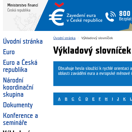
Ministerstvo financí
Česká republika
800
Bezplat
Úvodní stránka
Výkladový slovníček
Úvodní stránka
Výkladový slovníček
Euro
Euro a Česká
Obsahuje hesla sloužící k rychlé orientaci 
republika
oblasti zavádění eura a evropské měnové i
Národní
koordinační
skupina
A
B
C
Č
D
E
F
H
I
J
K
Dokumenty
Konference a
semináře