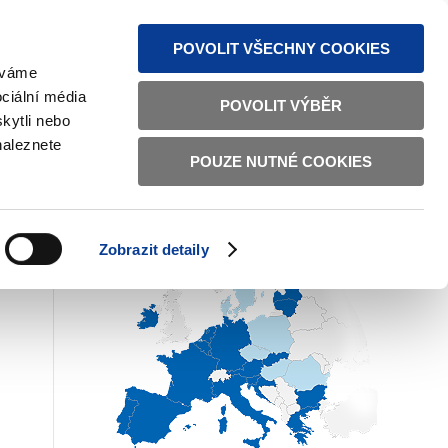
MAPA STRÁNEK
TEXTOVÁ VERZE
ČESKY
ENGLISH
POVOLIT VŠECHNY COOKIES
žíváme
ciální média
POVOLIT VÝBĚR
kytli nebo
EVROPSKÉ STÁTY A EURO
naleznete
POUZE NUTNÉ COOKIES
Zobrazit detaily