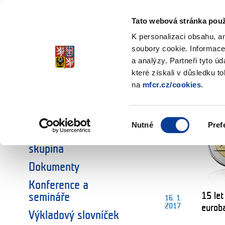
Ministerstvo financí
Česká republika
Tato webová stránka použ
K personalizaci obsahu, a
soubory cookie. Informace
a analýzy. Partneři tyto ú
NEPŘEHLÉDNĚTE
Úvodní stránka
které získali v důsledku t
na
mfcr.cz/cookies
.
Euro
Euro a Česká
republika
Výběr
Nutné
Pref
souhlasu
Národní koordinační
skupina
Dokumenty
Konference a
15 let
semináře
16. 1.
2017
eurob
Výkladový slovníček