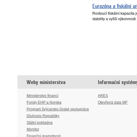
Eurozóna a fiskální u
Rostoucí fiskální kapacita
stability a vyšší výkonnost
Weby ministerstva
Informační systém
Ministerstvo financí
ARES
Fondy EHP a Norska
Otevřená data MF
Program švýcarsko-české spolupráce
Dluhopis Republiky
Státní pokladna
Monitor
Finanční gramotnost