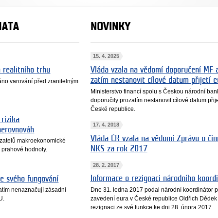
MATA
NOVINKY
15. 4. 2025
 realitního trhu
Vláda vzala na vědomí doporučení MF 
zatím nestanovit cílové datum přijetí e
no varování před zranitelným
Ministerstvo financí spolu s Českou národní ba
doporučily prozatím nestanovit cílové datum přije
České republice.
rizika
17. 4. 2018
nerovnováh
Vláda ČR vzala na vědomí Zprávu o čin
azatelů makroekonomické
NKS za rok 2017
 prahové hodnoty.
28. 2. 2017
Informace o rezignaci národního koord
ce svého fungování
Dne 31. ledna 2017 podal národní koordinátor p
atím nenaznačují zásadní
zavedení eura v České republice Oldřich Dědek
U.
rezignaci ze své funkce ke dni 28. února 2017.