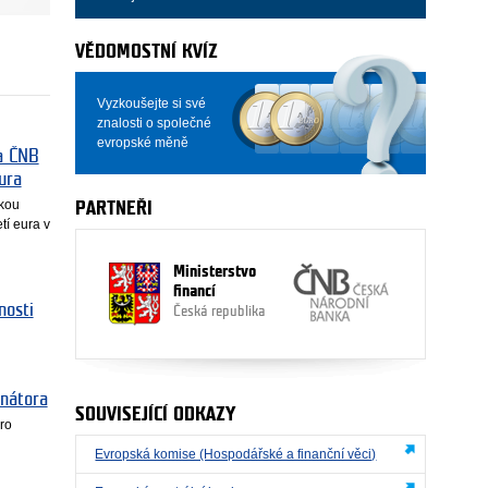
VĚDOMOSTNÍ KVÍZ
Vyzkoušejte si své
znalosti o společné
evropské měně
a ČNB
ura
nkou
PARTNEŘI
tí eura v
Ministerstvo
financí
nosti
Česká republika
inátora
SOUVISEJÍCÍ ODKAZY
ro
Evropská komise (Hospodářské a finanční věci)