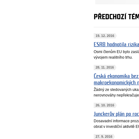
PŘEDCHOZÍ TÉ
19. 12. 2016
ESRB hodnotila rizika
Osmi členům EU bylo zaslá
vývojem realitního trhu.
28. 11. 2016
Česká ekonomika bez 
makroekonomických 
Žádný ze sledovaných uk
nerovnováhy nepřekračuje
26. 10. 2016
Junckerův plán po ro
Dosavadní informace proz
obrat v investiční aktivitě E
27. 9. 2016