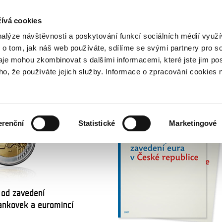
NOVINKY PŘES RSS
ívá cookies
800 221 221
Bezplatná infolinka
nalýze návštěvnosti a poskytování funkcí sociálních médií vyu
 o tom, jak náš web používáte, sdílíme se svými partnery pro so
daje mohou zkombinovat s dalšími informacemi, které jste jim pos
NÁRODNÍ PLÁN ZAVEDENÍ EURA
oho, že používáte jejich služby. Informace o zpracování cookies 
erenční
Statistické
Marketingové
 od zavedení
ankovek a euromincí