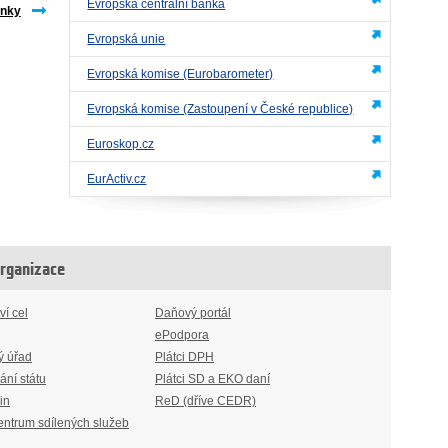
Evropská centrální banka
inky
Evropská unie
Evropská komise (Eurobarometer)
Evropská komise (Zastoupení v České republice)
Euroskop.cz
EurActiv.cz
organizace
ví cel
Daňový portál
ePodpora
ý úřad
Plátci DPH
ání státu
Plátci SD a EKO daní
in
ReD (dříve CEDR)
entrum sdílených služeb