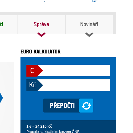
ti
Správa
Novináři
EURO KALKULÁTOR
€
Kč
1 € = 24,210 Kč
Pracuje s aktuálním kurzem ČNB