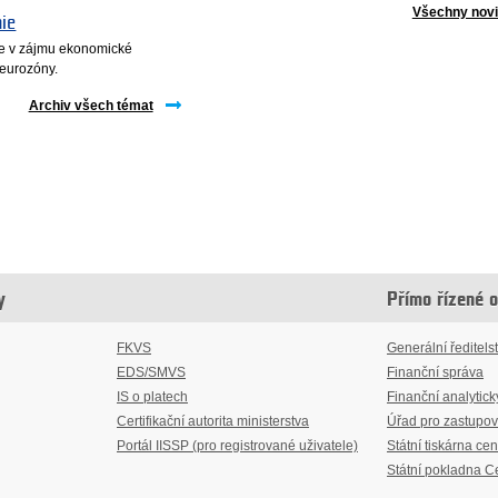
Všechny nov
nie
 je v zájmu ekonomické
i eurozóny.
Archiv všech témat
y
Přímo řízené 
FKVS
Generální ředitelst
EDS/SMVS
Finanční správa
IS o platech
Finanční analytick
Certifikační autorita ministerstva
Úřad pro zastupov
Portál IISSP (pro registrované uživatele)
Státní tiskárna cen
Státní pokladna C