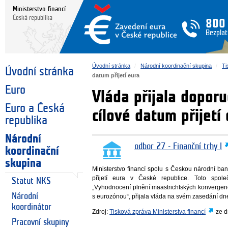
Ministerstvo financí
Česká republika
800
Bezplat
Úvodní stránka
Národní koordinační skupina
Ti
Úvodní stránka
datum přijetí eura
Euro
Vláda přijala dopor
Euro a Česká
cílové datum přijetí
republika
Národní
odbor 27 - Finanční trhy I
koordinační
skupina
Ministerstvo financí spolu s Českou národní ba
přijetí eura v České republice. Toto spol
Statut NKS
„Vyhodnocení plnění maastrichtských konvergenč
Národní
s eurozónou“, přijala vláda na svém zasedání dn
koordinátor
Zdroj:
Tisková zpráva Ministerstva financí
ze d
Pracovní skupiny