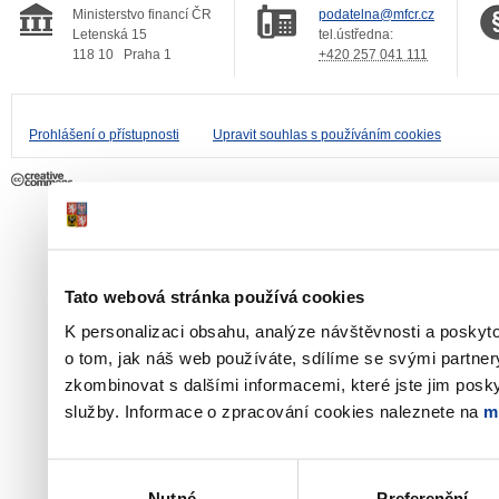
Ministerstvo financí ČR
podatelna@mfcr.cz
Letenská 15
tel.ústředna:
118 10
Praha 1
+420 257 041 111
Prohlášení o přístupnosti
Upravit souhlas s používáním cookies
Tato webová stránka používá cookies
K personalizaci obsahu, analýze návštěvnosti a poskyt
o tom, jak náš web používáte, sdílíme se svými partner
zkombinovat s dalšími informacemi, které jste jim poskyt
služby. Informace o zpracování cookies naleznete na
m
Výběr
Nutné
Preferenční
souhlasu