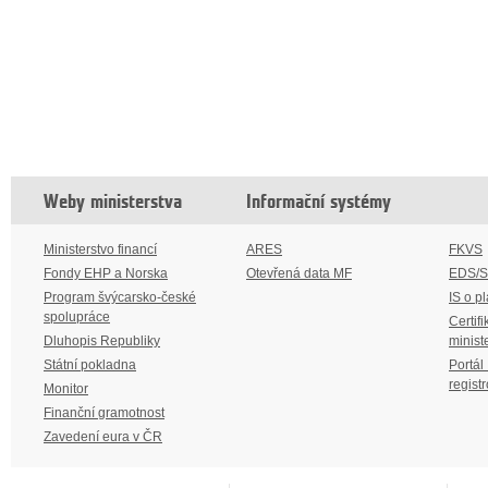
Weby ministerstva
Informační systémy
Ministerstvo financí
ARES
FKVS
Fondy EHP a Norska
Otevřená data MF
EDS/
Program švýcarsko-české
IS o p
spolupráce
Certifi
Dluhopis Republiky
minist
Státní pokladna
Portál
regist
Monitor
Finanční gramotnost
Zavedení eura v ČR