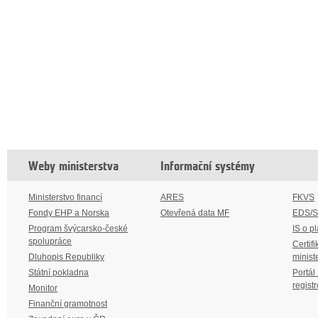
Weby ministerstva
Informační systémy
Ministerstvo financí
ARES
FKVS
Fondy EHP a Norska
Otevřená data MF
EDS/
Program švýcarsko-české
IS o p
spolupráce
Certifi
Dluhopis Republiky
minist
Státní pokladna
Portál
regist
Monitor
Finanční gramotnost