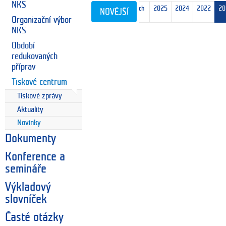
NKS
nejnovějších
2025
2024
2022
20
NOVĚJŠÍ
10
Organizační výbor
NKS
Období
redukovaných
příprav
Tiskové centrum
Tiskové zprávy
Aktuality
Novinky
Dokumenty
Konference a
semináře
Výkladový
slovníček
Časté otázky