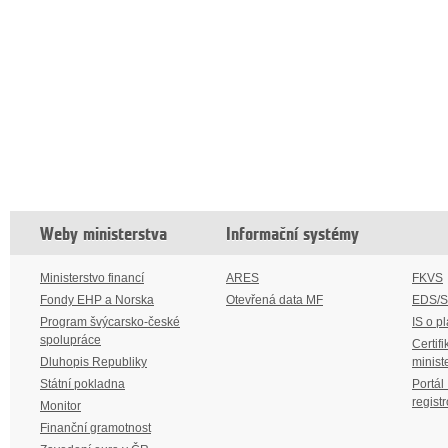
Weby ministerstva
Informační systémy
Ministerstvo financí
ARES
FKVS
Fondy EHP a Norska
Otevřená data MF
EDS/
Program švýcarsko-české
IS o p
spolupráce
Certifi
Dluhopis Republiky
minist
Státní pokladna
Portál
regist
Monitor
Finanční gramotnost