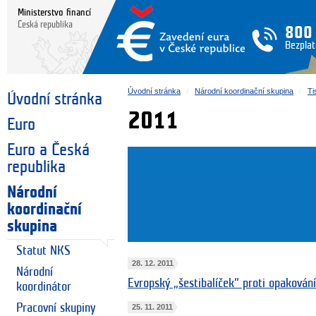
Ministerstvo financí
Česká republika
800
Bezplat
Úvodní stránka
Národní koordinační skupina
Ti
Úvodní stránka
2011
Euro
Euro a Česká
republika
Národní
koordinační
skupina
Statut NKS
28. 12. 2011
Národní
Evropský „šestibalíček“ proti opakování
koordinátor
Pracovní skupiny
25. 11. 2011