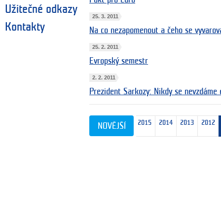
Užitečné odkazy
25. 3. 2011
Kontakty
Na co nezapomenout a čeho se vyvarova
25. 2. 2011
Evropský semestr
2. 2. 2011
Prezident Sarkozy: Nikdy se nevzdáme 
nejnovějších
2017
2016
2015
2014
2013
2012
NOVĚJŠÍ
10