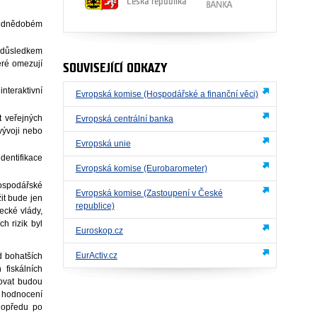
Česká republika
třednědobém
je důsledkem
teré omezují
SOUVISEJÍCÍ ODKAZY
nteraktivní
Evropská komise (Hospodářské a finanční věci)
t veřejných
Evropská centrální banka
vývoji nebo
Evropská unie
dentifikace
Evropská komise (Eurobarometer)
Hospodářské
Evropská komise (Zastoupení v České
it bude jen
republice)
ecké vlády,
h rizik byl
Euroskop.cz
EurActiv.cz
d bohatších
 fiskálních
bovat budou
i hodnocení
dopředu po