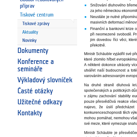
Snižování dluhového břemene
příprav
za jeho německou ekonomi
Tiskové centrum
Neustále je nutné připomín
masivních deformací měnový
Tiskové zprávy
Finanční a bankovní krize o
Aktuality
při neomezené svobodě. Proto
jim dovedou říci věci, kter
Novinky
překotně.
Dokumenty
Ministr Schäuble vyjádřil své 
které zlomilo hřbet evropskému 
Konference a
A některé dokonce utrácely více
semináře
utvářet naší budoucnost a to
varováním adresovaným evropský
Výkladový slovníček
Na druhé straně dluhová kriz
Časté otázky
společenských a politických dů
v zájmu zachování stability e
Užitečné odkazy
pouze přesvědčivá reakce všech
najevo, že úsilí předcház
Kontakty
konkurenceschopnosti těch výkon
mohou pomáhat, nemohou však za
své meze, které vymezuje snaha
Ministr Schäuble je přesvědčen