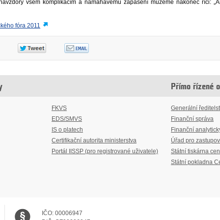
ě navzdory všem komplikacím a namáhavému zápasení můžeme nakonec říci: „A
kého fóra 2011
y
Přímo řízené 
FKVS
Generální ředitelst
EDS/SMVS
Finanční správa
IS o platech
Finanční analytick
Certifikační autorita ministerstva
Úřad pro zastupov
Portál IISSP (pro registrované uživatele)
Státní tiskárna cen
Státní pokladna C
IČO:
00006947