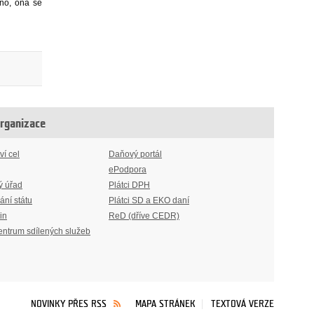
no, ona se
organizace
ví cel
Daňový portál
ePodpora
ý úřad
Plátci DPH
ání státu
Plátci SD a EKO daní
in
ReD (dříve CEDR)
entrum sdílených služeb
NOVINKY PŘES RSS
MAPA STRÁNEK
TEXTOVÁ VERZE