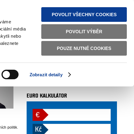
MAPA STRÁNEK
TEXTOVÁ VERZE
ČESKY
ENGLISH
POVOLIT VŠECHNY COOKIES
žíváme
ciální média
POVOLIT VÝBĚR
kytli nebo
nesl první Padoa-Schioppa Lecture
naleznete
POUZE NUTNÉ COOKIES
Schioppa Lecture
AUTOR
oddělení 7601 (odbor 76)
. 5. 2011
Zobrazit detaily
více
EURO KALKULÁTOR
€
:
ch politik.
Kč