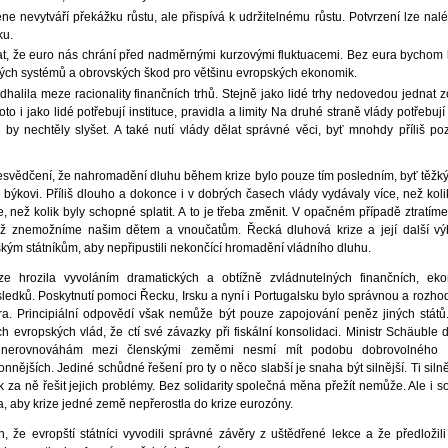
 nevytváří překážku růstu, ale přispívá k udržitelnému růstu. Potvrzení lze nalé
ku.
at, že euro nás chrání před nadměrnými kurzovými fluktuacemi. Bez eura bychom 
ch systémů a obrovských škod pro většinu evropských ekonomik.
dhalila meze racionality finančních trhů. Stejně jako lidé trhy nedovedou jednat
 i jako lidé potřebují instituce, pravidla a limity Na druhé straně vlády potřebují
é by nechtěly slyšet. A také nutí vlády dělat správné věci, byť mnohdy příliš poz
přesvědčení, že nahromadění dluhu během krize bylo pouze tím posledním, byť těžk
býkovi. Příliš dlouho a dokonce i v dobrých časech vlády vydávaly více, než kolik
, než kolik byly schopné splatit. A to je třeba změnit. V opačném případě ztratím
též znemožníme našim dětem a vnoučatům. Řecká dluhová krize a její další vý
m státníkům, aby nepřipustili nekončící hromadění vládního dluhu.
e hrozila vyvoláním dramatických a obtížně zvládnutelných finančních, eko
sledků. Poskytnutí pomoci Řecku, Irsku a nyní i Portugalsku bylo správnou a rozho
ura. Principiální odpovědí však nemůže být pouze zapojování peněz jiných stát
 evropských vlád, že ctí své závazky při fiskální konsolidaci. Ministr Schäuble d
et nerovnováhám mezi členskými zeměmi nesmí mít podobu dobrovolného 
nějších. Jediné schůdné řešení pro ty o něco slabší je snaha být silnější. Ti silně
 ně řešit jejich problémy. Bez solidarity společná měna přežít nemůže. Ale i so
, aby krize jedné země nepřerostla do krize eurozóny.
, že evropští státníci vyvodili správné závěry z uštědřené lekce a že předložil