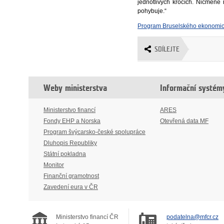
jednotlivých krocích. Nicmén
pohybuje.“
Program Bruselského ekonomic
SDÍLEJTE
Weby ministerstva
Informační systém
Ministerstvo financí
ARES
Fondy EHP a Norska
Otevřená data MF
Program švýcarsko-české spolupráce
Dluhopis Republiky
Státní pokladna
Monitor
Finanční gramotnost
Zavedení eura v ČR
Ministerstvo financí ČR
podatelna@mfcr.cz