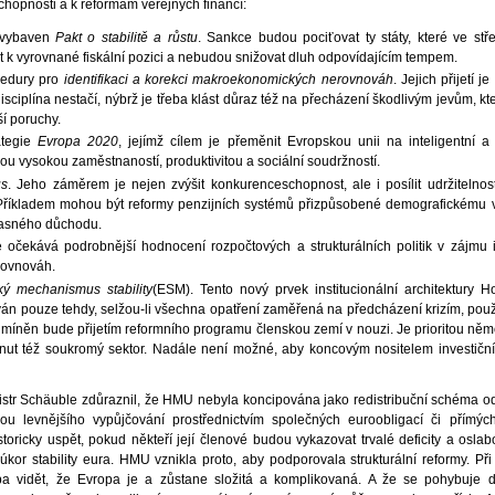
schopnosti a k reformám veřejných financí:
e vybaven
Pakt o stabilitě a růstu
. Sankce budou pociťovat ty státy, které ve s
 k vyrovnané fiskální pozici a nebudou snižovat dluh odpovídajícím tempem.
cedury pro
identifikaci a korekci makroekonomických nerovnováh
. Jejich přijetí 
isciplína nestačí, nýbrž je třeba klást důraz též na přecházení škodlivým jevům, k
í poruchy.
rategie
Evropa 2020
, jejímž cílem je přeměnit Evropskou unii na inteligentní a i
u vysokou zaměstnaností, produktivitou a sociální soudržností.
us
. Jeho záměrem je nejen zvýšit konkurenceschopnost, ale i posílit udržitelnos
 Příkladem mohou být reformy penzijních systémů přizpůsobené demografickému 
časného důchodu.
 očekává podrobnější hodnocení rozpočtových a strukturálních politik v zájmu i
rovnováh.
ký mechanismus stability
(ESM). Tento nový prvek institucionální architektury 
án pouze tehdy, selžou-li všechna opatření zaměřená na předcházení krizím, použ
míněn bude přijetím reformního programu členskou zemí v nouzi. Je prioritou něm
hnut též soukromý sektor. Nadále není možné, aby koncovým nositelem investičníc
istr Schäuble zdůraznil, že HMU nebyla koncipována jako redistribuční schéma o
u levnějšího vypůjčování prostřednictvím společných euroobligací či přímých
storicky uspět, pokud někteří její členové budou vykazovat trvalé deficity a osla
kor stability eura. HMU vznikla proto, aby podporovala strukturální reformy. Př
eba vidět, že Evropa je a zůstane složitá a komplikovaná. A že se pohybuje 