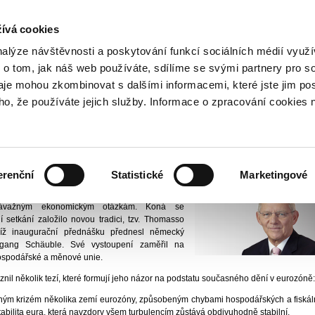
NOVINKY PŘES RSS
ívá cookies
800 221 221
Bezplatná infolinka
nalýze návštěvnosti a poskytování funkcí sociálních médií vyu
 o tom, jak náš web používáte, sdílíme se svými partnery pro so
daje mohou zkombinovat s dalšími informacemi, které jste jim pos
ační skupina
Tiskové centrum
Aktuality
2011
Německý ministr financí před
oho, že používáte jejich služby. Informace o zpracování cookies 
str financí přednesl první Padoa-
řich Dědek, CSc.
Vydáno
27
erenční
Statistické
Marketingové
or pro zavedení eura v ČR
m je platformou pro pravidelná setkávání
závažným ekonomickým otázkám. Koná se
 setkání založilo novou tradici, tzv. Thomasso
íž inaugurační přednášku přednesl německý
olfgang Schäuble. Své vystoupení zaměřil na
 hospodářské a měnové unie.
nil několik tezí, které formují jeho názor na podstatu současného dění v eurozóně
zným krizém několika zemí eurozóny, způsobeným chybami hospodářských a fiskální
stabilita eura, která navzdory všem turbulencím zůstává obdivuhodně stabilní.