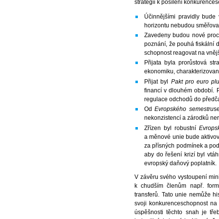
strategii k posílení konkurence
Účinnějšími pravidly bud
horizontu nebudou směřovat
Zavedeny budou nové pro
poznání, že pouhá fiskální d
schopnost reagovat na vnějš
Přijata byla prorůstová st
ekonomiku, charakterizovano
Přijat byl
Pakt pro euro pl
financí v dlouhém období.
regulace odchodů do před
Od
Evropského semestru
se
nekonzistencí a zárodků ne
Zřízen byl robustní
Evrops
a měnové unie bude aktivov
za přísných podmínek a pod
aby do řešení krizí byl vtá
evropský daňový poplatník.
V závěru svého vystoupení min
k chudším členům např. formo
transferů. Tato unie nemůže hi
svoji konkurenceschopnost na ú
úspěšnosti těchto snah je tř