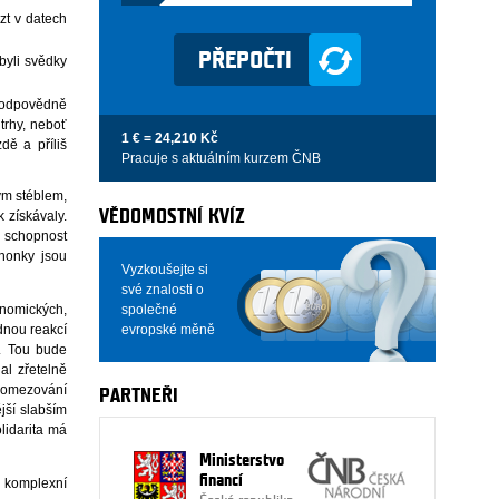
zt v datech
byli svědky
 zodpovědně
 trhy, neboť
1 € = 24,210 Kč
dě a příliš
Pracuje s aktuálním kurzem ČNB
ým stéblem,
VĚDOMOSTNÍ KVÍZ
 získávaly.
e schopnost
honky jsou
Vyzkoušejte si
své znalosti o
společné
nomických,
evropské měně
dnou reakcí
ů. Tou bude
al zřetelně
omezování
PARTNEŘI
jší slabším
lidarita má
Ministerstvo
financí
i komplexní