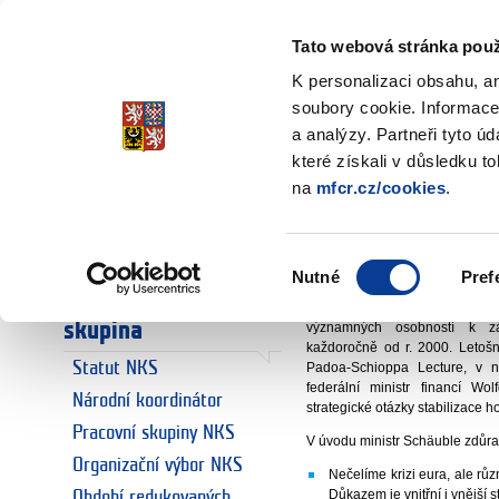
Ministerstvo financí
Česká republika
Tato webová stránka použ
K personalizaci obsahu, a
soubory cookie. Informace
a analýzy. Partneři tyto ú
Úvodní stránka
Národní koordin
Úvodní stránka
které získali v důsledku t
Německý mini
na
mfcr.cz/cookies
.
Euro
Euro a Česká
doc. Ing. Old
republika
Výběr
Nutné
Pref
národní koordinát
souhlasu
Národní koordinační
Bruselské ekonomické fóru
skupina
významných osobností k 
každoročně od r. 2000. Letošní
Statut NKS
Padoa-Schioppa Lecture, v n
federální ministr financí W
Národní koordinátor
strategické otázky stabilizace
Pracovní skupiny NKS
V úvodu ministr Schäuble zdůraz
Organizační výbor NKS
Nečelíme krizi eura, ale rů
Důkazem je vnitřní i vnější 
Období redukovaných