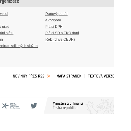
organizace
ví cel
Daňový portál
ePodpora
ý úřad
Plátci DPH
ání státu
Plátci SD a EKO daní
in
ReD (dříve CEDR)
entrum sdílených služeb
NOVINKY PŘES RSS
MAPA STRÁNEK
TEXTOVÁ VERZE
Ministerstvo financí
Česká republika