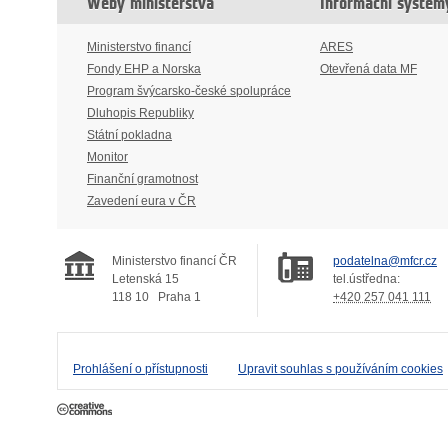
Weby ministerstva
Informační systém
Ministerstvo financí
ARES
Fondy EHP a Norska
Otevřená data MF
Program švýcarsko-české spolupráce
Dluhopis Republiky
Státní pokladna
Monitor
Finanční gramotnost
Zavedení eura v ČR
Ministerstvo financí ČR
podatelna@mfcr.cz
Letenská 15
tel.ústředna:
118 10
Praha 1
+420 257 041 111
Prohlášení o přístupnosti
Upravit souhlas s používáním cookies