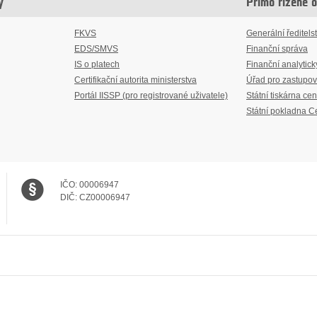
y
Přímo řízené 
FKVS
Generální ředitelst
EDS/SMVS
Finanční správa
IS o platech
Finanční analytick
Certifikační autorita ministerstva
Úřad pro zastupov
Portál IISSP (pro registrované uživatele)
Státní tiskárna cen
Státní pokladna C
IČO:
00006947
DIČ:
CZ00006947