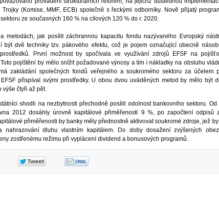
 považováno provádění strukturálních reforem, na jejichž důslednou implementa
zv. Trojky (Komise, MMF, ECB) společně s řeckými odborníky. Nově přijatý progra
sektoru ze současných 160 % na cílových 120 % do r. 2020.
 metodách, jak posílit záchrannou kapacitu fondu nazývaného Evropský nástro
ají být dvě techniky tzv. pákového efektu, což je pojem označující obecně náso
rostředků. První možnost by spočívala ve využívání zdrojů EFSF na pojišťov
 Toto pojištění by mělo snížit požadované výnosy a tím i nákladky na obsluhu vlád
ímá zakládání společných fondů veřejného a soukromého sektoru za účelem p
y EFSF přispíval svými prostředky. U obou dvou uváděných metod by mělo být 
výše čtyři až pět.
státníci shodli na nezbytnosti přechodně posílit odolnost bankovního sektoru. O
vna 2012 dosáhly úrovně kapitálové přiměřenosti 9 %, po započtení odpisů 
apitálové přiměřenosti by banky měly přednostně aktivovat soukromé zdroje, jež by 
 a nahrazování dluhu vlastním kapitálem. Do doby dosažení zvýšených obezř
ny zostřenému režimu při vyplácení dividend a bonusových programů.