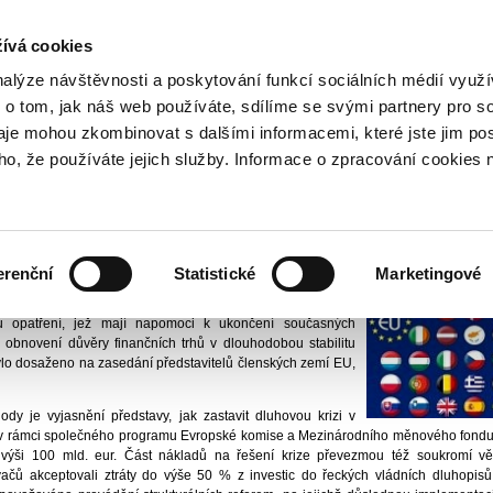
NOVINKY PŘES RSS
ívá cookies
800 221 221
Bezplatná infolinka
nalýze návštěvnosti a poskytování funkcí sociálních médií vyu
 o tom, jak náš web používáte, sdílíme se svými partnery pro so
daje mohou zkombinovat s dalšími informacemi, které jste jim pos
ační skupina
Tiskové centrum
Aktuality
2011
Cesta k vyvedení eurozóny z d
oho, že používáte jejich služby. Informace o zpracování cookies 
dení eurozóny z dluhové krize
řich Dědek, CSc.
Vydáno
25.
erenční
Statistické
Marketingové
or pro zavedení eura v ČR
ch členů eurozóny přiměla evropské státníky k dosažení
 opatření, jež mají napomoci k ukončení současných
 obnovení důvěry finančních trhů v dlouhodobou stabilitu
lo dosaženo na zasedání představitelů členských zemí EU,
dy je vyjasnění představy, jak zastavit dluhovou krizi v
 v rámci společného programu Evropské komise a Mezinárodního měnového fondu
výši 100 mld. eur. Část nákladů na řešení krize převezmou též soukromí věři
vačů akceptovali ztráty do výše 50 % z investic do řeckých vládních dluhopisů