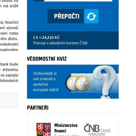
ci budou na
m má snížit
j finanční
bení výnosů
ání rizika
1 € = 24,210 Kč
ního dluhu.
Pracuje s aktuálním kurzem ČNB
oskytování
dosahováno
VĚDOMOSTNÍ KVÍZ
d bank bude
z drženého
Vyzkoušejte si
se zapojily
své znalosti o
etnostních
společné
evropské měně
PARTNEŘI
Ministerstvo
financí