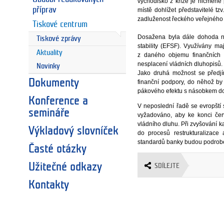
východisko z krize je nicméně
příprav
místě dohlížet představitelé t
zadluženost řeckého veřejného 
Tiskové centrum
Dosažena byla dále dohoda na
Tiskové zprávy
stability (EFSF). Využívány m
Aktuality
z daného objemu finančních p
nesplacení vládních dluhopisů.
Novinky
Jako druhá možnost se předj
Dokumenty
finanční podpory, do něhož b
pákového efektu s násobkem do 
Konference a
V neposlední řadě se evropští 
semináře
vyžadováno, aby ke konci čer
vládního dluhu. Při zvyšování k
Výkladový slovníček
do procesů restrukturalizace
standardů banky budou podrobe
Časté otázky
Užitečné odkazy
SDÍLEJTE
Kontakty