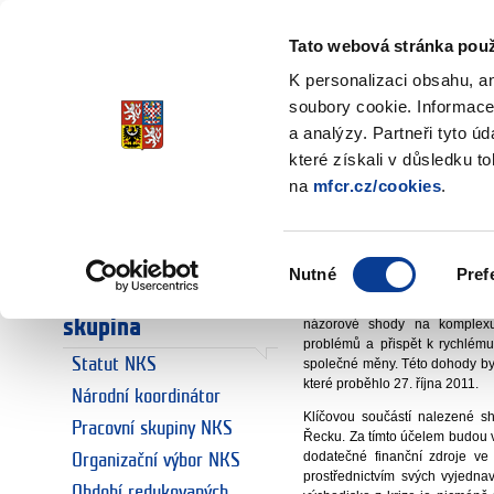
Ministerstvo financí
Česká republika
Tato webová stránka použ
K personalizaci obsahu, a
soubory cookie. Informace
a analýzy. Partneři tyto ú
Úvodní stránka
Národní koordin
Úvodní stránka
které získali v důsledku t
Cesta k vyve
na
mfcr.cz/cookies
.
Euro
Euro a Česká
doc. Ing. Old
republika
Výběr
Nutné
Pref
národní koordinát
souhlasu
Národní koordinační
Vleklá dluhová krize některý
skupina
názorové shody na komplexu
problémů a přispět k rychlému
Statut NKS
společné měny. Této dohody by
které proběhlo 27. října 2011.
Národní koordinátor
Klíčovou součástí nalezené sho
Pracovní skupiny NKS
Řecku. Za tímto účelem budou
dodatečné finanční zdroje ve 
Organizační výbor NKS
prostřednictvím svých vyjedna
Období redukovaných