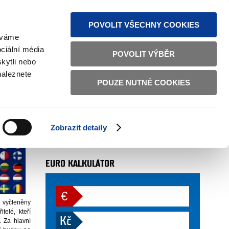
MAPA STRÁNEK
TEXTOVÁ VERZE
ČESKY
ENGLISH
POVOLIT VŠECHNY COOKIES
žíváme
ciální média
POVOLIT VÝBĚR
kytli nebo
luhové krize
naleznete
POUZE NUTNÉ COOKIES
AUTOR
oddělení 7601 (odbor 76)
 11. 2011
Zobrazit detaily
více
EURO KALKULÁTOR
€
 vyčleněny
telé, kteří
Kč
. Za hlavní