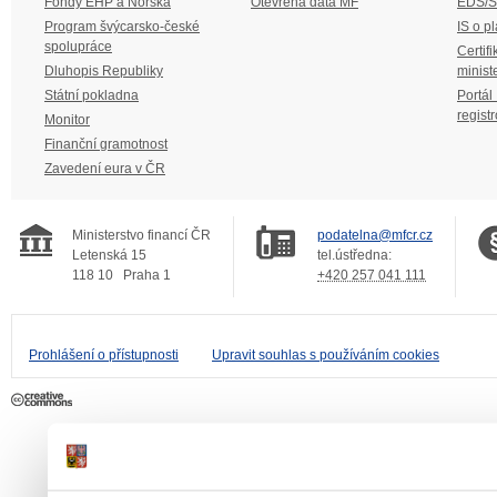
Fondy EHP a Norska
Otevřená data MF
EDS/
Program švýcarsko-české
IS o p
spolupráce
Certifi
Dluhopis Republiky
minist
Státní pokladna
Portál
regist
Monitor
Finanční gramotnost
Zavedení eura v ČR
Ministerstvo financí ČR
podatelna@mfcr.cz
Letenská 15
tel.ústředna:
118 10
Praha 1
+420 257 041 111
Prohlášení o přístupnosti
Upravit souhlas s používáním cookies