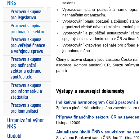
NKS
sektoru.
Vypracování plánu postupů a harmonogram
Pracovní skupina
nefinančním organizacím.
pro legislativu
Vypracování plánu postupů a způsobů staho
Pracovní skupina
organizací včetně návrhu limitních termínů p
pro finanční sektor
Vypracování a průběžné aktualizování rá
spojených se zavedením eura v ČR za finančn
Pracovní skupina
Vypracování krizového scénáře pro případ s
pro veřejné finance
jednotnou měnu.
a veřejnou správu
Pracovní skupina
Členy pracovní skupiny jsou zástupci České nár
asociace, Komory auditorů ČR, Svazu průmys
pro nefinanční
papírů.
sektor a ochranu
spotřebitele
Pracovní skupina
Výstupy a související dokumenty
pro informatiku a
statistiku
Indikativní harmonogram úkolů pracovní s
Pracovní skupina
Zpráva o plnění Národního plánu zavedení eura 
pro komunikaci
Příprava finančního sektoru ČR na zaveden
Organizační výbor
Listopad 2009.
NKS
Aktualizace úkolů ČNB v souvislosti se za
Období
Schváleno Bankovní radou ČNB dne 11. října 20