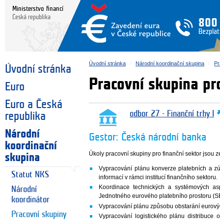
Ministerstvo financí
Česká republika
800
Bezplat
Úvodní stránka
Národní koordinační skupina
Pr
Úvodní stránka
Pracovní skupina pro
Euro
Euro a Česká
odbor 27 - Finanční trhy I
republika
Národní
Gestor: Česká národní banka
koordinační
Úkoly pracovní skupiny pro finanční sektor jsou 
skupina
Vypracování plánu konverze platebních a zúč
Statut NKS
informací v rámci institucí finančního sektoru.
Koordinace technických a systémových as
Národní
Jednotného eurového platebního prostoru (S
koordinátor
Vypracování plánu způsobu obstarání eurový
Pracovní skupiny
Vypracování logistického plánu distribuc