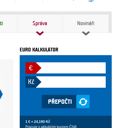
ti
Správa
Novináři
EURO KALKULÁTOR
€
Kč
1 € = 24,190 Kč
Pracuje s aktuálním kurzem ČNB