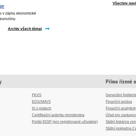
Všechny nov
nie
 je v zájmu ekonomické
i eurozóny.
Archiv všech témat
y
Přímo řízené 
FKVS
Generální ředitelst
EDS/SMVS
Finanční správa
IS o platech
Finanční analytick
Certifikační autorita ministerstva
Úřad pro zastupov
Portál IISSP (pro registrované uživatele)
Státní tiskárna cen
Státní pokladna C