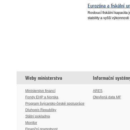
Eurozóna a fiskální u
Rostoucí fiskální kapacita
stability a vyšší výkonnost
Weby ministerstva
Informační systém
Ministerstvo financí
ARES
Fondy EHP a Norska
Otevřená data MF
Program švýcarsko-české spolupráce
Dluhopis Republiky
Státní pokladna
Monitor
Finanční gramotnost