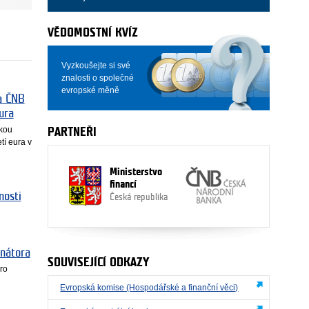
VĚDOMOSTNÍ KVÍZ
Vyzkoušejte si své
znalosti o společné
evropské měně
a ČNB
ura
nkou
PARTNEŘI
tí eura v
Ministerstvo
financí
nosti
Česká republika
inátora
SOUVISEJÍCÍ ODKAZY
ro
Evropská komise (Hospodářské a finanční věci)