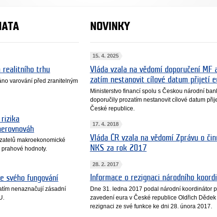
MATA
NOVINKY
15. 4. 2025
 realitního trhu
Vláda vzala na vědomí doporučení MF 
zatím nestanovit cílové datum přijetí e
no varování před zranitelným
Ministerstvo financí spolu s Českou národní ba
doporučily prozatím nestanovit cílové datum přije
České republice.
rizika
17. 4. 2018
nerovnováh
Vláda ČR vzala na vědomí Zprávu o čin
azatelů makroekonomické
NKS za rok 2017
 prahové hodnoty.
28. 2. 2017
Informace o rezignaci národního koord
ce svého fungování
Dne 31. ledna 2017 podal národní koordinátor p
atím nenaznačují zásadní
zavedení eura v České republice Oldřich Dědek
U.
rezignaci ze své funkce ke dni 28. února 2017.