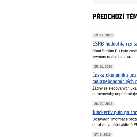
PŘEDCHOZÍ TÉ
19. 12. 2016
ESRB hodnotila rizika
Osmi členům EU bylo zaslá
vývojem realitního trhu.
28. 11. 2016
Česká ekonomika bez 
makroekonomických 
Žádný ze sledovaných uk
nerovnováhy nepřekračuje
26. 10. 2016
Junckerův plán po ro
Dosavadní informace proz
obrat v investiční aktivitě E
27. 9. 2016