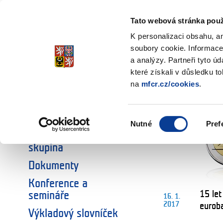
Ministerstvo financí
Česká republika
Tato webová stránka použ
K personalizaci obsahu, a
soubory cookie. Informace
a analýzy. Partneři tyto ú
NEPŘEHLÉDNĚTE
Úvodní stránka
které získali v důsledku t
na
mfcr.cz/cookies
.
Euro
Euro a Česká
republika
Výběr
Nutné
Pref
souhlasu
Národní koordinační
skupina
Dokumenty
Konference a
15 let
semináře
16. 1.
2017
eurob
Výkladový slovníček