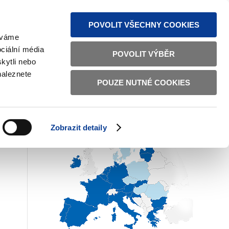
MAPA STRÁNEK
TEXTOVÁ VERZE
ČESKY
ENGLISH
POVOLIT VŠECHNY COOKIES
žíváme
ciální média
POVOLIT VÝBĚR
kytli nebo
EVROPSKÉ STÁTY A EURO
naleznete
POUZE NUTNÉ COOKIES
Zobrazit detaily