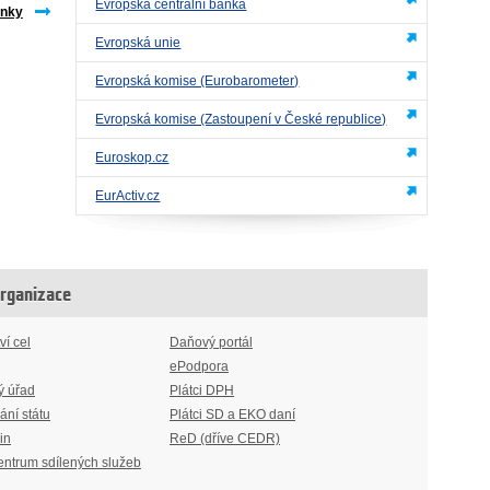
Evropská centrální banka
inky
Evropská unie
Evropská komise (Eurobarometer)
Evropská komise (Zastoupení v České republice)
Euroskop.cz
EurActiv.cz
organizace
ví cel
Daňový portál
ePodpora
ý úřad
Plátci DPH
ání státu
Plátci SD a EKO daní
in
ReD (dříve CEDR)
entrum sdílených služeb