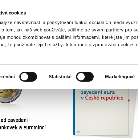
NOVINKY PŘES RSS
ívá cookies
800 221 221
Bezplatná infolinka
nalýze návštěvnosti a poskytování funkcí sociálních médií vyu
 o tom, jak náš web používáte, sdílíme se svými partnery pro so
daje mohou zkombinovat s dalšími informacemi, které jste jim pos
NÁRODNÍ PLÁN ZAVEDENÍ EURA
oho, že používáte jejich služby. Informace o zpracování cookies 
erenční
Statistické
Marketingové
 od zavedení
ankovek a euromincí