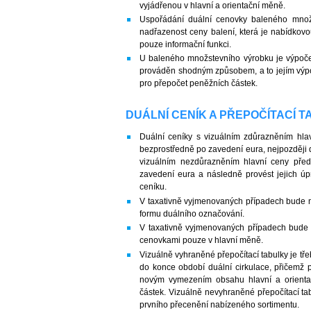
vyjádřenou v hlavní a orientační měně.
Uspořádání duální cenovky baleného množs
nadřazenost ceny balení, která je nabídkov
pouze informační funkci.
U baleného množstevního výrobku je výpočet
prováděn shodným způsobem, a to jejím výpo
pro přepočet peněžních částek.
DUÁLNÍ CENÍK A PŘEPOČÍTACÍ 
Duální ceníky s vizuálním zdůrazněním hlav
bezprostředně po zavedení eura, nejpozději d
vizuálním nezdůrazněním hlavní ceny před
zavedení eura a následně provést jejich úp
ceníku.
V taxativně vyjmenovaných případech bude 
formu duálního označování.
V taxativně vyjmenovaných případech bude 
cenovkami pouze v hlavní měně.
Vizuálně vyhraněné přepočítací tabulky je tř
do konce období duální cirkulace, přičemž při
novým vymezením obsahu hlavní a orienta
částek. Vizuálně nevyhraněné přepočítací t
prvního přecenění nabízeného sortimentu.