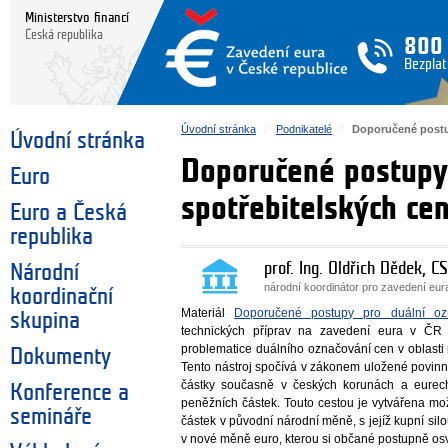
Ministerstvo financí
Česká republika
800
Bezplat
Úvodní stránka
Podnikatelé
Doporučené postu
Úvodní stránka
Doporučené postupy
Euro
spotřebitelských ce
Euro a Česká
republika
prof. Ing. Oldřich Dědek, CS
Národní
národní koordinátor pro zavedení eu
koordinační
Materiál
Doporučené postupy pro duální ozn
skupina
technických příprav na zavedení eura v ČR
problematice duálního označování cen v oblasti
Dokumenty
Tento nástroj spočívá v zákonem uložené povinn
částky současně v českých korunách a eurech
Konference a
peněžních částek. Touto cestou je vytvářena m
semináře
částek v původní národní měně, s jejíž kupní si
v nové měně euro, kterou si občané postupně osv