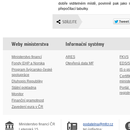
dobře viditelném místě, povinně pak jako 
přepočítací tabulky.
SDÍLEJTE
Weby ministerstva
Informační systémy
Ministerstvo financí
ARES
FKVS
Fondy EHP a Norska
Otevřená data MF
EDS/
Program švýcarsko-české
IS o p
spolupráce
Certifi
Dluhopis Republiky
minist
Státní pokladna
Portál
regist
Monitor
Finanční gramotnost
Zavedení eura v ČR
Ministerstvo financí ČR
podatelna@mfcr.cz
Letenská 15
tel.ústředna: