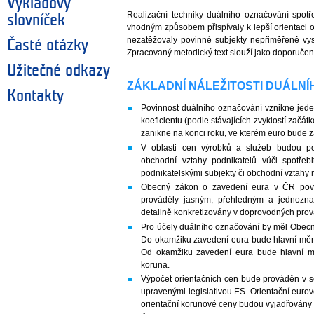
Výkladový
Realizační techniky duálního označování spotř
slovníček
vhodným způsobem přispívaly k lepší orientaci
nezatěžovaly povinné subjekty nepřiměřeně vys
Časté otázky
Zpracovaný metodický text slouží jako doporučení
Užitečné odkazy
ZÁKLADNÍ NÁLEŽITOSTI DUÁLN
Kontakty
Povinnost duálního označování vznikne jeden
koeficientu (podle stávajících zvyklostí začá
zanikne na konci roku, ve kterém euro bude 
V oblasti cen výrobků a služeb budou po
obchodní vztahy podnikatelů vůči spotřeb
podnikatelskými subjekty či obchodní vztahy
Obecný zákon o zavedení eura v ČR povi
prováděly jasným, přehledným a jednozn
detailně konkretizovány v doprovodných pro
Pro účely duálního označování by měl Obecn
Do okamžiku zavedení eura bude hlavní měn
Od okamžiku zavedení eura bude hlavní m
koruna.
Výpočet orientačních cen bude prováděn v s
upravenými legislativou ES. Orientační euro
orientační korunové ceny budou vyjadřovány s