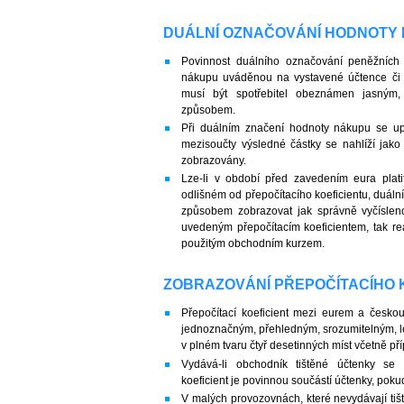
DUÁLNÍ OZNAČOVÁNÍ HODNOTY
Povinnost duálního označování peněžních
nákupu uváděnou na vystavené účtence či f
musí být spotřebitel obeznámen jasným
způsobem.
Při duálním značení hodnoty nákupu se up
mezisoučty výsledné částky se nahlíží jako 
zobrazovány.
Lze-li v období před zavedením eura plat
odlišném od přepočítacího koeficientu, duáln
způsobem zobrazovat jak správně vyčíslen
uvedeným přepočítacím koeficientem, tak r
použitým obchodním kurzem.
ZOBRAZOVÁNÍ PŘEPOČÍTACÍHO 
Přepočítací koeficient mezi eurem a česko
jednoznačným, přehledným, srozumitelným, l
v plném tvaru čtyř desetinných míst včetně p
Vydává-li obchodník tištěné účtenky se
koeficient je povinnou součástí účtenky, pok
V malých provozovnách, které nevydávají tišt