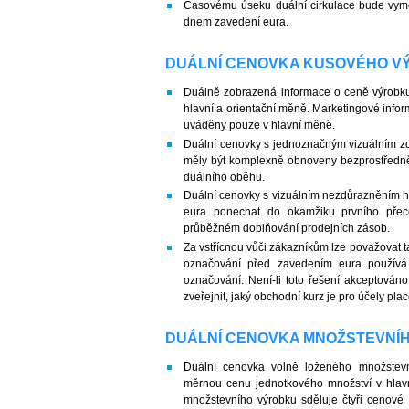
Časovému úseku duální cirkulace bude vym
dnem zavedení eura.
DUÁLNÍ CENOVKA KUSOVÉHO V
Duálně zobrazená informace o ceně výrobku
hlavní a orientační měně. Marketingové inf
uváděny pouze v hlavní měně.
Duální cenovky s jednoznačným vizuálním zd
měly být komplexně obnoveny bezprostředně
duálního oběhu.
Duální cenovky s vizuálním nezdůrazněním hl
eura ponechat do okamžiku prvního přec
průběžném doplňování prodejních zásob.
Za vstřícnou vůči zákazníkům lze považovat t
označování před zavedením eura používá 
označování. Není-li toto řešení akceptován
zveřejnit, jaký obchodní kurz je pro účely pla
DUÁLNÍ CENOVKA MNOŽSTEVNÍ
Duální cenovka volně loženého množstev
měrnou cenu jednotkového množství v hlav
množstevního výrobku sděluje čtyři cenové