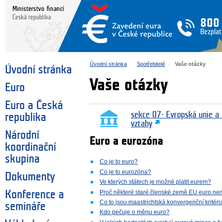
Ministerstvo financí
Česká republika
800
Bezplat
Úvodní stránka
Spotřebitelé
Vaše otázky
Úvodní stránka
Vaše otázky
Euro
Euro a Česká
sekce 07- Evropská unie a
republika
vztahy
Národní
Euro a eurozóna
koordinační
skupina
Co je to euro?
Co je to eurozóna?
Dokumenty
Ve kterých státech je možné platit eurem?
Proč některé staré členské země EU euro ne
Konference a
Co to jsou maastrichtská konvergenční kritéri
semináře
Kdo pečuje o měnu euro?