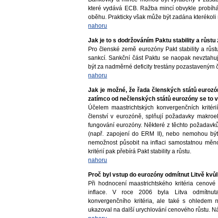
které vydává ECB. Ražba mincí obvykle probíh
oběhu. Prakticky však může být zadána kterékoli
nahoru
Jak je to s dodržováním Paktu stability a růst
Pro členské země eurozóny Pakt stability a růst
sankcí. Sankční část Paktu se naopak nevztah
být za nadměrné deficity trestány pozastaveným 
nahoru
Jak je možné, že řada členských států eurozó
zatímco od nečlenských států eurozóny se to 
Účelem maastrichtských konvergenčních kritérií
členství v eurozóně, splňují požadavky makroe
fungování eurozóny. Některé z těchto požadavk
(např. zapojení do ERM II), nebo nemohou být
nemožnost působit na inflaci samostatnou měno
kritérií pak přebírá Pakt stability a růstu.
nahoru
Proč byl vstup do eurozóny odmítnut Litvě kvůl
Při hodnocení maastrichtského kritéria cenové 
inflace. V roce 2006 byla Litva odmítnut
konvergenčního kritéria, ale také s ohledem n
ukazoval na další urychlování cenového růstu. N