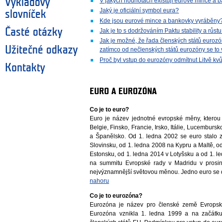
V jakých hodnotách existují eurové mince a 
Výkladový
Jaký je oficiální symbol eura?
slovníček
Kde jsou eurové mince a bankovky vyráběny
Časté otázky
Jak je to s dodržováním Paktu stability a růs
Jak je možné, že řada členských států eurozó
Užitečné odkazy
zatímco od nečlenských států eurozóny se to
Proč byl vstup do eurozóny odmítnut Litvě kvů
Kontakty
EURO A EUROZÓNA
Co je to euro?
Euro je název jednotné evropské měny, kterou
Belgie, Finsko, Francie, Irsko, Itálie, Lucembu
a Španělsko. Od 1. ledna 2002 se euro stalo
Slovinsku, od 1. ledna 2008 na Kypru a Maltě, o
Estonsku, od 1. ledna 2014 v Lotyšsku a od 1. 
na summitu Evropské rady v Madridu v prosi
nejvýznamnější světovou měnou. Jedno euro se d
nahoru
Co je to eurozóna?
Eurozóna je název pro členské země Evropské
Eurozóna vznikla 1. ledna 1999 a na začátk