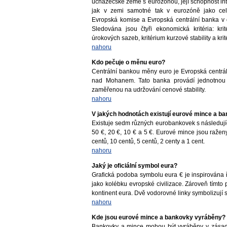
uchazečské země s eurozónou, její schopnost int
jak v zemi samotné tak v eurozóně jako celk
Evropská komise a Evropská centrální banka 
Sledována jsou čtyři ekonomická kritéria: kri
úrokových sazeb, kritérium kurzové stability a krit
nahoru
Kdo pečuje o měnu euro?
Centrální bankou měny euro je Evropská centrá
nad Mohanem. Tato banka provádí jednotnou
zaměřenou na udržování cenové stability.
nahoru
V jakých hodnotách existují eurové mince a b
Existuje sedm různých eurobankovek s následují
50 €, 20 €, 10 € a 5 €. Eurové mince jsou ražen
centů, 10 centů, 5 centů, 2 centy a 1 cent.
nahoru
Jaký je oficiální symbol eura?
Grafická podoba symbolu eura € je inspirována
jako kolébku evropské civilizace. Zároveň tímt
kontinent eura. Dvě vodorovné linky symbolizují st
nahoru
Kde jsou eurové mince a bankovky vyráběny?
Bankovky a mince mohou být vyráběny v zásadě 