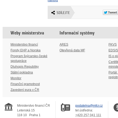
nahoru
SDÍLEJTE
Weby ministerstva
Informační systémy
Ministerstvo financí
ARES
FKVS
Fondy EHP a Norska
Otevřená data MF
EDS/
Program švýcarsko-české
IS o p
spolupráce
Certifi
Dluhopis Republiky
minist
Státní pokladna
Portál
regist
Monitor
Finanční gramotnost
Zavedení eura v ČR
Ministerstvo financí ČR
podatelna@mfcr.cz
Letenská 15
tel.ústředna:
118 10
Praha 1
+420 257 041 111