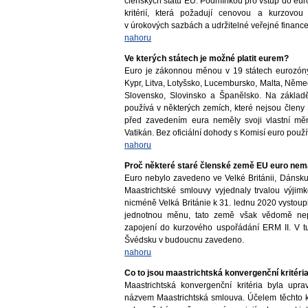
členských států EU. Podmínkou pro vstup do eur
kritérií, která požadují cenovou a kurzovou
v úrokových sazbách a udržitelné veřejné finance
nahoru
Ve kterých státech je možné platit eurem?
Euro je zákonnou měnou v 19 státech eurozóny: B
Kypr, Litva, Lotyšsko, Lucembursko, Malta, Něm
Slovensko, Slovinsko a Španělsko. Na zákla
používá v některých zemích, které nejsou členy
před zavedením eura neměly svoji vlastní m
Vatikán. Bez oficiální dohody s Komisí euro pou
nahoru
Proč některé staré členské země EU euro nem
Euro nebylo zavedeno ve Velké Británii, Dánsku
Maastrichtské smlouvy vyjednaly trvalou výjim
nicméně Velká Británie k 31. lednu 2020 vystou
jednotnou měnu, tato země však vědomě nepln
zapojení do kurzového uspořádání ERM II. V t
Švédsku v budoucnu zavedeno.
nahoru
Co to jsou maastrichtská konvergenční kritéri
Maastrichtská konvergenční kritéria byla u
názvem Maastrichtská smlouva. Účelem těchto k