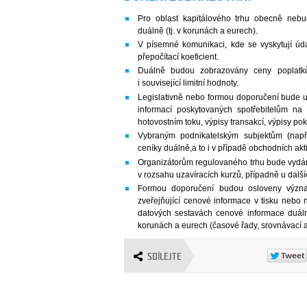
Pro oblast kapitálového trhu obecně neb
duálně (tj. v korunách a eurech).
V písemné komunikaci, kde se vyskytují ú
přepočítací koeficient.
Duálně budou zobrazovány ceny poplatk
i související limitní hodnoty.
Legislativně nebo formou doporučení bude u
informací poskytovaných spotřebitelům na 
hotovostním toku, výpisy transakcí, výpisy po
Vybraným podnikatelským subjektům (nap
ceníky duálně,a to i v případě obchodních akt
Organizátorům regulovaného trhu bude vydá
v rozsahu uzavíracích kurzů, případně u další
Formou doporučení budou osloveny význam
zveřejňující cenové informace v tisku nebo
datových sestavách cenové informace duál
korunách a eurech (časové řady, srovnávací an
SDÍLEJTE