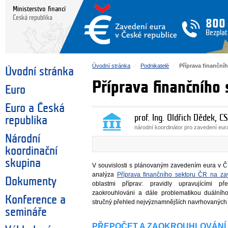
Ministerstvo financí
Česká republika
800
Bezplat
Úvodní stránka
Podnikatelé
Příprava finanční
Úvodní stránka
Příprava finančního
Euro
Euro a Česká
prof. Ing. Oldřich Dědek, CS
republika
národní koordinátor pro zavedení eu
Národní
koordinační
skupina
V souvislosti s plánovaným zavedením eura v Č
analýza
Příprava finančního sektoru ČR na za
Dokumenty
oblastmi příprav: pravidly upravujícími 
zaokrouhlováni a dále problematikou duální
Konference a
stručný přehled nejvýznamnějších navrhovaných
semináře
PŘEPOČET A ZAOKROUHLOVÁNÍ