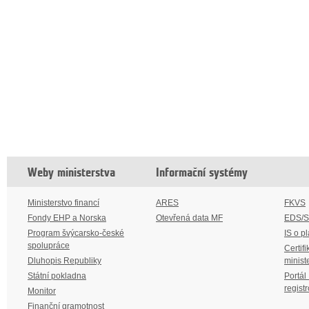
Weby ministerstva
Informační systémy
Ministerstvo financí
ARES
FKVS
Fondy EHP a Norska
Otevřená data MF
EDS/
Program švýcarsko-české
IS o p
spolupráce
Certifi
Dluhopis Republiky
minist
Státní pokladna
Portál
regist
Monitor
Finanční gramotnost