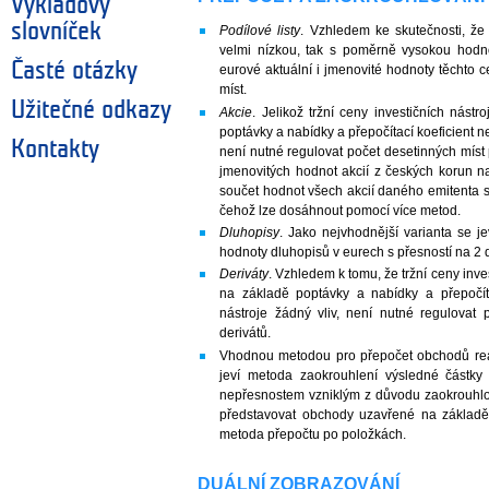
Výkladový
slovníček
Podílové listy
. Vzhledem ke skutečnosti, že n
velmi nízkou, tak s poměrně vysokou hodno
Časté otázky
eurové aktuální i jmenovité hodnoty těchto 
míst.
Užitečné odkazy
Akcie
. Jelikož tržní ceny investičních nást
poptávky a nabídky a přepočítací koeficient ne
Kontakty
není nutné regulovat počet desetinných míst p
jmenovitých hodnot akcií z českých korun na
součet hodnot všech akcií daného emitenta s
čehož lze dosáhnout pomocí více metod.
Dluhopisy
. Jako nejvhodnější varianta se j
hodnoty dluhopisů v eurech s přesností na 2 
Deriváty
. Vzhledem k tomu, že tržní ceny inve
na základě poptávky a nabídky a přepočíta
nástroje žádný vliv, není nutné regulovat 
derivátů.
Vhodnou metodou pro přepočet obchodů rea
jeví metoda zaokrouhlení výsledné částk
nepřesnostem vzniklým z důvodu zaokrouhlo
představovat obchody uzavřené na základě
metoda přepočtu po položkách.
DUÁLNÍ ZOBRAZOVÁNÍ