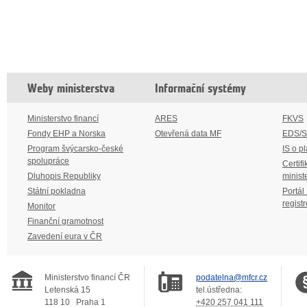
Weby ministerstva
Informační systémy
Ministerstvo financí
ARES
FKVS
Fondy EHP a Norska
Otevřená data MF
EDS/
Program švýcarsko-české
IS o p
spolupráce
Certifi
Dluhopis Republiky
minist
Státní pokladna
Portál
regist
Monitor
Finanční gramotnost
Zavedení eura v ČR
Ministerstvo financí ČR
podatelna@mfcr.cz
Letenská 15
tel.ústředna:
118 10
Praha 1
+420 257 041 111