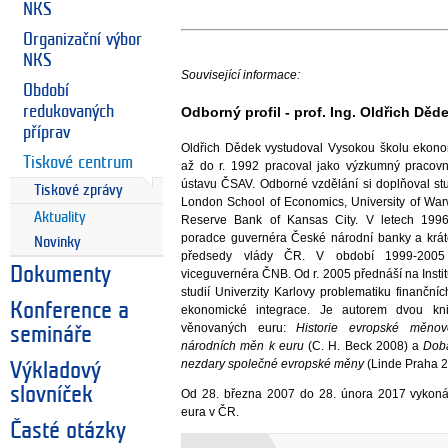
NKS
Organizační výbor
NKS
Související informace:
Období
redukovaných
Odborný profil - prof. Ing. Oldřich Děd
příprav
Oldřich Dědek vystudoval Vysokou školu ekon
Tiskové centrum
až do r. 1992 pracoval jako výzkumný pracov
ústavu ČSAV. Odborné vzdělání si doplňoval stu
Tiskové zprávy
London School of Economics, University of War
Aktuality
Reserve Bank of Kansas City. V letech 1996
poradce guvernéra České národní banky a krát
Novinky
předsedy vlády ČR. V období 1999-2005 
Dokumenty
viceguvernéra ČNB. Od r. 2005 přednáší na Inst
studií Univerzity Karlovy problematiku finanční
Konference a
ekonomické integrace. Je autorem dvou kni
věnovaných euru:
Historie evropské měnov
semináře
národních měn k euru
(C. H. Beck 2008) a
Doba
nezdary společné evropské měny
(Linde Praha 2
Výkladový
slovníček
Od 28. března 2007 do 28. února 2017 vykonáv
eura v ČR.
Časté otázky