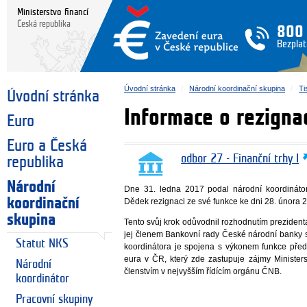
Ministerstvo financí
Česká republika
800
Bezplat
Úvodní stránka
Národní koordinační skupina
Ti
Úvodní stránka
Informace o rezigna
Euro
Euro a Česká
odbor 27 - Finanční trhy I
republika
Národní
Dne 31. ledna 2017 podal národní koordináto
koordinační
Dědek rezignaci ze své funkce ke dni 28. února 
skupina
Tento svůj krok odůvodnil rozhodnutím prezide
jej členem Bankovní rady České národní banky 
Statut NKS
koordinátora je spojena s výkonem funkce pře
eura v ČR, který zde zastupuje zájmy Ministerst
Národní
členstvím v nejvyšším řídícím orgánu ČNB.
koordinátor
Pracovní skupiny