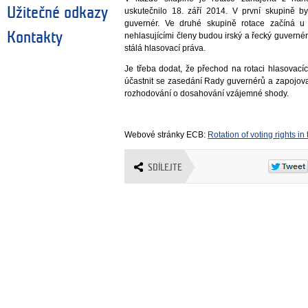
Užitečné odkazy
uskutečnilo 18. září 2014. V první skupině by
guvernér. Ve druhé skupině rotace začíná u
Kontakty
nehlasujícími členy budou irský a řecký guvernér
stálá hlasovací práva.
Je třeba dodat, že přechod na rotaci hlasovac
účastnit se zasedání Rady guvernérů a zapojovat
rozhodování o dosahování vzájemné shody.
Webové stránky ECB:
Rotation of voting rights i
SDÍLEJTE