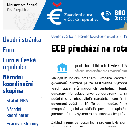
Ministerstvo financí
Česká republika
800
Bezplat
Úvodní stránka
Národní koordinační skupina
Ti
Úvodní stránka
ECB přechází na rota
Euro
Euro a Česká
prof. Ing. Oldřich Dědek, CS
republika
národní koordinátor pro zavedení eu
Národní
Nejvyšším řídícím orgánem Evropské centrál
koordinační
guvernérů
. Složena je ze šestičlenné Výkonn
všech guvernérů národních centrálních ban
skupina
eurozóny. Po vstupu Litvy do eurozóny na za
početní stav přestavitelů národních centrál
Statut NKS
guvernérů zvýší na 19. To bude současně o
Národní
evropská legislativa ukládá povinnost uplatňo
jmenované rady systém rotace hlasovacích práv.
koordinátor
Základní principy rotačního hlasování byly zfo
Pracovní skupiny