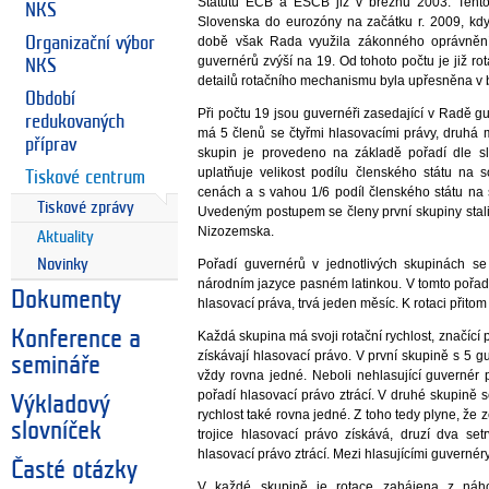
Statutu ECB a ESCB již v březnu 2003. Tento
NKS
Slovenska do eurozóny na začátku r. 2009, kd
Organizační výbor
době však Rada využila zákonného oprávnění 
guvernérů zvýší na 19. Od tohoto počtu je již r
NKS
detailů rotačního mechanismu byla upřesněna v 
Období
Při počtu 19 jsou guvernéři zasedající v Radě g
redukovaných
má 5 členů se čtyřmi hlasovacími právy, druhá 
příprav
skupin je provedeno na základě pořadí dle s
uplatňuje velikost podílu členského státu n
Tiskové centrum
cenách a s vahou 1/6 podíl členského státu na 
Tiskové zprávy
Uvedeným postupem se členy první skupiny stali
Nizozemska.
Aktuality
Novinky
Pořadí guvernérů v jednotlivých skupinách 
národním jazyce pasném latinkou. V tomto pořad
Dokumenty
hlasovací práva, trvá jeden měsíc. K rotaci přit
Konference a
Každá skupina má svoji rotační rychlost, značící p
získávají hlasovací právo. V první skupině s 5 g
semináře
vždy rovna jedné. Neboli nehlasující guvernér p
pořadí hlasovací právo ztrácí. V druhé skupině 
Výkladový
rychlost také rovna jedné. Z toho tedy plyne, že ze
slovníček
trojice hlasovací právo získává, druzí dva se
hlasovací právo ztrácí. Mezi hlasujícími guvernér
Časté otázky
V každé skupině je rotace zahájena z náho