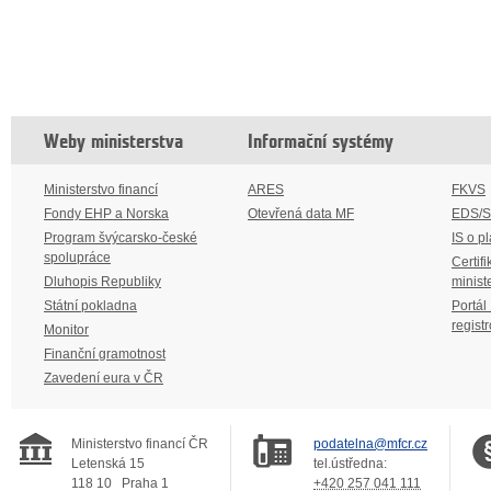
Weby ministerstva
Informační systémy
Ministerstvo financí
ARES
FKVS
Fondy EHP a Norska
Otevřená data MF
EDS/
Program švýcarsko-české
IS o p
spolupráce
Certifi
Dluhopis Republiky
minist
Státní pokladna
Portál
regist
Monitor
Finanční gramotnost
Zavedení eura v ČR
Ministerstvo financí ČR
podatelna@mfcr.cz
Letenská 15
tel.ústředna:
118 10
Praha 1
+420 257 041 111