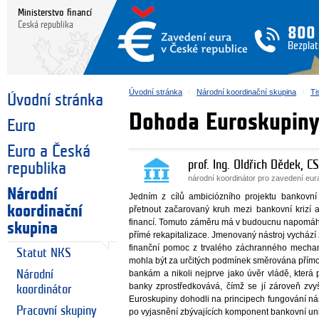
Ministerstvo financí
Česká republika
800
Bezplat
Úvodní stránka
Národní koordinační skupina
Ti
Úvodní stránka
Dohoda Euroskupiny 
Euro
Euro a Česká
prof. Ing. Oldřich Dědek, CS
republika
národní koordinátor pro zavedení eu
Národní
Jedním z cílů ambiciózního projektu bankovn
koordinační
přetnout začarovaný kruh mezi bankovní krizí a 
financí. Tomuto záměru má v budoucnu napomáhat 
skupina
přímé rekapitalizace. Jmenovaný nástroj vychází 
finanční pomoc z trvalého záchranného mech
Statut NKS
mohla být za určitých podmínek směrována pří
Národní
bankám a nikoli nejprve jako úvěr vládě, která
banky zprostředkovává, čímž se jí zároveň zvyš
koordinátor
Euroskupiny dohodli na principech fungování nás
Pracovní skupiny
po vyjasnění zbývajících komponent bankovní un