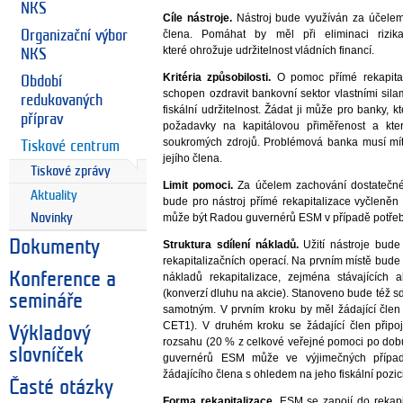
NKS
Cíle nástroje.
Nástroj bude využíván za účelem 
Organizační výbor
člena. Pomáhat by měl při eliminaci rizi
které ohrožuje udržitelnost vládních financí.
NKS
Kritéria způsobilosti.
O pomoc přímé rekapital
Období
schopen ozdravit bankovní sektor vlastními sil
redukovaných
fiskální udržitelnost. Žádat ji může pro banky, 
příprav
požadavky na kapitálovou přiměřenost a kter
soukromých zdrojů. Problémová banka musí mít
Tiskové centrum
jejího člena.
Tiskové zprávy
Limit pomoci.
Za účelem zachování dostatečné
Aktuality
bude pro nástroj přímé rekapitalizace vyčleněn
Novinky
může být Radou guvernérů ESM v případě potře
Dokumenty
Struktura sdílení nákladů.
Užití nástroje bude
rekapitalizačních operací. Na prvním místě bud
Konference a
nákladů rekapitalizace, zejména stávajících 
(konverzí dluhu na akcie). Stanoveno bude též 
semináře
samotným. V prvním kroku by měl žádající člen
CET1). V druhém kroku se žádající člen přip
Výkladový
rozsahu (20 % z celkové veřejné pomoci po dobu
slovníček
guvernérů ESM může ve výjimečných případe
žádajícího člena s ohledem na jeho fiskální pozici
Časté otázky
Forma rekapitalizace.
ESM se zapojí do rekapi