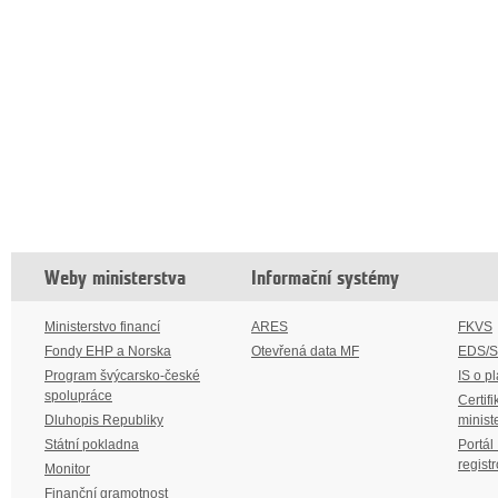
Weby ministerstva
Informační systémy
Ministerstvo financí
ARES
FKVS
Fondy EHP a Norska
Otevřená data MF
EDS/
Program švýcarsko-české
IS o p
spolupráce
Certifi
Dluhopis Republiky
minist
Státní pokladna
Portál
regist
Monitor
Finanční gramotnost