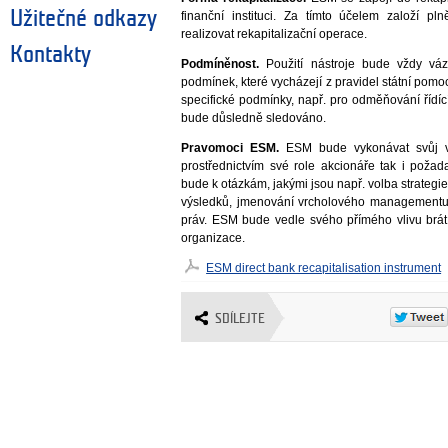
Užitečné odkazy
finanční instituci. Za tímto účelem založí p
realizovat rekapitalizační operace.
Kontakty
Podmíněnost.
Použití nástroje bude vždy v
podmínek, které vycházejí z pravidel státní pom
specifické podmínky, např. pro odměňování řídíc
bude důsledně sledováno.
Pravomoci ESM.
ESM bude vykonávat svůj vli
prostřednictvím své role akcionáře tak i poža
bude k otázkám, jakými jsou např. volba strate
výsledků, jmenování vrcholového managementu 
práv. ESM bude vedle svého přímého vlivu brát
organizace.
ESM direct bank recapitalisation instrument
SDÍLEJTE