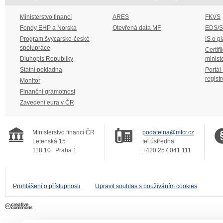
Ministerstvo financí
ARES
FKVS
Fondy EHP a Norska
Otevřená data MF
EDS/
Program švýcarsko-české
IS o p
spolupráce
Certifi
Dluhopis Republiky
minist
Státní pokladna
Portál
regist
Monitor
Finanční gramotnost
Zavedení eura v ČR
Ministerstvo financí ČR
podatelna@mfcr.cz
Letenská 15
tel.ústředna:
118 10
Praha 1
+420 257 041 111
Prohlášení o přístupnosti
Upravit souhlas s používáním cookies