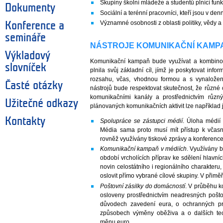
Skupiny školní mládeže a studentů plnící fun
Dokumenty
Sociální a terénní pracovníci, kteří jsou v den
Významné osobnosti z oblasti politiky, vědy a 
Konference a
semináře
NÁSTROJE KOMUNIKAČNÍ KAMP
Výkladový
Komunikační kampaň bude využívat a kombinov
slovníček
plnila svůj základní cíl, jímž je poskytovat i
rozsahu, včas, vhodnou formou a s vynalože
Časté otázky
nástrojů bude respektovat skutečnost, že různé 
komunikačními kanály a prostřednictvím různý
Užitečné odkazy
plánovaných komunikačních aktivit lze například
Kontakty
Spolupráce se zástupci médií
. Úloha médií 
Média sama proto musí mít přístup k vča
rovněž využívány tiskové zprávy a konference
Komunikační kampaň v médiích
. Využívány b
období vrcholících příprav ke sdělení hlavní
novin celostátního i regionálního charakteru
oslovit přímo vybrané cílové skupiny. V přim
Poštovní zásilky do domácností
. V průběhu 
osloveny prostřednictvím neadresných pošto
důvodech zavedení eura, o ochranných p
způsobech výměny oběživa a o dalších tec
měnu euro.