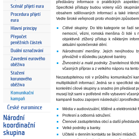
předávány informace o praktických aspekt
Scénář přijetí eura
Specifické přístupy budou voleny vůči skupin
obsahem sdělovaných informací a také intenz
Procedura přijetí
Vedle široké veřejnosti proto vhodným způsobem 
eura
Citlivé skupiny
. Do této kategorie se řadí s
Hlavní principy
nemocní, vězni, romská menšina či lidé s 
Přepočet
objektivně ztížený přístup k některým inf
peněžních částek
aktuální společenské dění.
Duální označování
Národnostní menšiny
. Jejich nevýhodou b
převážně v důsledku jazykové bariéry.
Zavedení eurového
Živnostníci a malé podniky
. Zranitelnost těc
oběživa
včasných příprav a z velkého náporu na tento
Stažení
Nezastupitelnou roli v průběhu komunikační kam
korunového
multiplikátoři informací. Jedná se o specifické 
oběživa
konkrétní cílové skupiny a snadno jim předávat po
Komunikační
musejí být sami v potřebné míře vybaveni včasn
kampaň
kampaně budou zapojeni následující zprostředkov
České euromince
Média v audiovizuální, tištěné a elektronické 
Profesní a odborná sdružení.
Národní
Členové zastupitelstva obcí a další představ
koordinační
Velké podniky a banky.
skupina
Učitelé v denním kontaktu se školní mládeží.