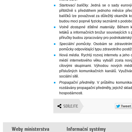
Startovací balíčky
. Jedná se o sady eurový
přibližně s předstihem jednoho měsíce pře
balíčků lze považovat za důležitý okamžik 
budou moci poprvé fyzicky seznámit s podob
Volně dostupné tištěné materiály
. Během k
letáků a informačních brožur souvisejících s
příručky budou zpracovány pro podnikatelský s
Speciální pomůcky
. Osobám se zdravotním 
pomůcky odpovídající typu zdravotního postiž
Nová média
. Rychlý rozvoj internetu a jeh
médií internetového věku vytváří zcela nový
cílovými skupinami. Výhodou nových médií
příslušných komunikačních kanálů. Využívá
sociální sítě.
Propagační předměty
. V průběhu komunika
rozdávány propagační předměty, jejichž sklad
hospodárnosti.
SDÍLEJTE
Weby ministerstva
Informační systémy