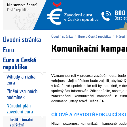
Ministerstvo financí
Česká republika
800
Bezplat
Úvodní stránka
Euro a Česká republika
Národní
Úvodní stránka
Komunikační kampa
Euro
Euro a Česká
republika
Významnou roli v procesu zavádění eura bude
Výhody a rizika
veřejností. Jejím účelem bude zajistit, aby kaž
eura
v každé své společenské roli byl korektně, v d
Plnění vstupních
správný čas informován. Základní cíle, nástroje, f
zabezpečení komunikační kampaně k eur
podmínek
dokumentu, který schválí vláda ČR.
Národní plán
zavedení eura
CÍLOVÉ A ZPROSTŘEDKUJÍCÍ SK
Institucionální
Hlavní pozornost komunikační kampaně bude
zajištění