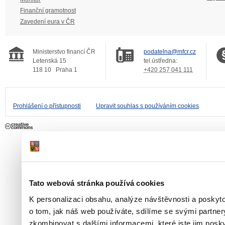
Finanční gramotnost
Zavedení eura v ČR
Ministerstvo financí ČR
podatelna@mfcr.cz
Letenská 15
tel.ústředna:
118 10
Praha 1
+420 257 041 111
Prohlášení o přístupnosti
Upravit souhlas s používáním cookies
Tato webová stránka používá cookies
K personalizaci obsahu, analýze návštěvnosti a poskyt
o tom, jak náš web používáte, sdílíme se svými partner
zkombinovat s dalšími informacemi, které jste jim poskyt