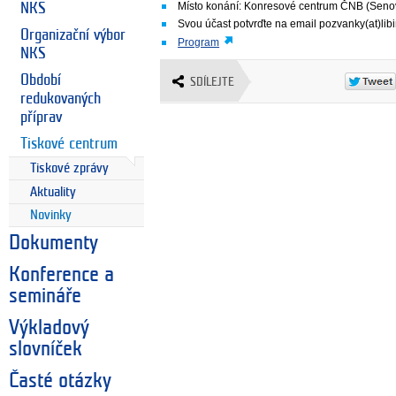
Místo konání: Konresové centrum ČNB (Seno
NKS
Svou účast potvrďte na email pozvanky(at)libi
Organizační výbor
Program
NKS
Období
SDÍLEJTE
redukovaných
příprav
Tiskové centrum
Tiskové zprávy
Aktuality
Novinky
Dokumenty
Konference a
semináře
Výkladový
slovníček
Časté otázky