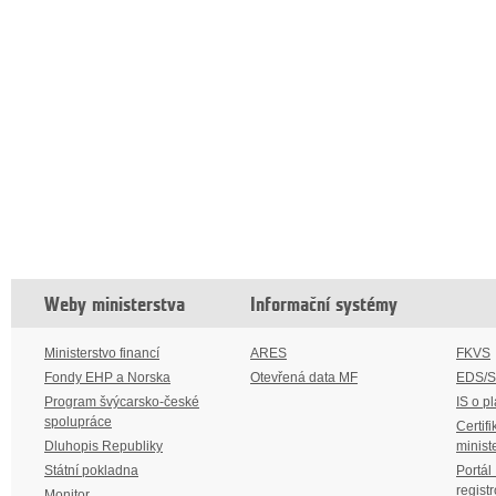
Weby ministerstva
Informační systémy
Ministerstvo financí
ARES
FKVS
Fondy EHP a Norska
Otevřená data MF
EDS/
Program švýcarsko-české
IS o p
spolupráce
Certifi
Dluhopis Republiky
minist
Státní pokladna
Portál
regist
Monitor