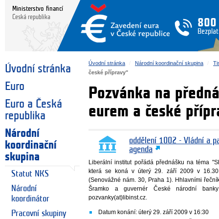
Ministerstvo financí
Česká republika
800
Bezplat
Úvodní stránka
Národní koordinační skupina
Ti
Úvodní stránka
české přípravy"
Euro
Pozvánka na předná
Euro a Česká
eurem a české přípr
republika
Národní
oddělení 1002 - Vládní a p
koordinační
agenda
skupina
Liberální institut pořádá přednášku na téma "
která se koná v úterý 29. září 2009 v 16.
Statut NKS
(Senovážné nám. 30, Praha 1). Hhlavními řeční
Národní
Šramko a guvernér České národní banky
pozvanky(at)libinst.cz.
koordinátor
Datum konání: úterý 29. září 2009 v 16:30
Pracovní skupiny