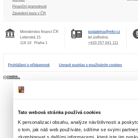
Finanční gramotnost
Zavedení eura v ČR
Ministerstvo financí ČR
podatelna@mfcr.cz
Letenská 15
tel.ústředna:
118 10
Praha 1
+420 257 041 111
Prohlášení o přístupnosti
Upravit souhlas s používáním cookies
Tato webová stránka používá cookies
K personalizaci obsahu, analýze návštěvnosti a poskyt
o tom, jak náš web používáte, sdílíme se svými partner
zkombinovat s dalšími informacemi, které jste jim poskyt