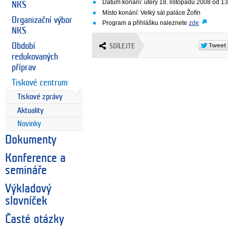
Datum konání: úterý 18. listopadu 2008 od 13
NKS
Místo konání: Velký sál paláce Žofín
Organizační výbor
Program a přihlášku naleznete
zde
NKS
Období
SDÍLEJTE
redukovaných
příprav
Tiskové centrum
Tiskové zprávy
Aktuality
Novinky
Dokumenty
Konference a
semináře
Výkladový
slovníček
Časté otázky