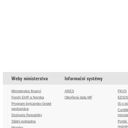
Weby ministerstva
Informační systémy
Ministerstvo financí
ARES
FKVS
Fondy EHP a Norska
Otevřená data MF
EDS/
Program švýcarsko-české
IS o p
spolupráce
Certifi
Dluhopis Republiky
minist
Státní pokladna
Portál
regist
Monitor