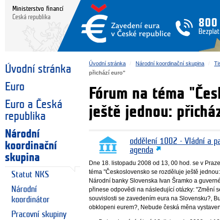
Ministerstvo financí
Česká republika
800
Bezplat
Úvodní stránka
Národní koordinační skupina
Ti
Úvodní stránka
přichází euro"
Euro
Fórum na téma "Česk
Euro a Česká
ještě jednou: přichá
republika
Národní
oddělení 1002 - Vládní a p
koordinační
agenda
skupina
Dne 18. listopadu 2008 od 13, 00 hod. se v Praz
téma "Československo se rozděluje ještě jednou: 
Statut NKS
Národní banky Slovenska Ivan Šramko a guvern
Národní
přinese odpovědi na následující otázky: "Změní
souvislosti se zavedením eura na Slovensku?, B
koordinátor
obklopeni eurem?, Nebude česká měna vystavena
Pracovní skupiny