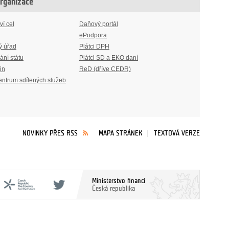
organizace
ví cel
Daňový portál
ePodpora
ý úřad
Plátci DPH
ání státu
Plátci SD a EKO daní
in
ReD (dříve CEDR)
entrum sdílených služeb
NOVINKY PŘES RSS
MAPA STRÁNEK
TEXTOVÁ VERZE
Ministerstvo financí
Česká republika