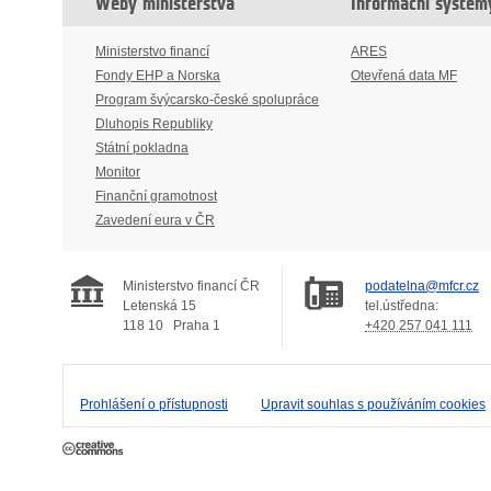
Weby ministerstva
Informační systém
Ministerstvo financí
ARES
Fondy EHP a Norska
Otevřená data MF
Program švýcarsko-české spolupráce
Dluhopis Republiky
Státní pokladna
Monitor
Finanční gramotnost
Zavedení eura v ČR
Ministerstvo financí ČR
podatelna@mfcr.cz
Letenská 15
tel.ústředna:
118 10
Praha 1
+420 257 041 111
Prohlášení o přístupnosti
Upravit souhlas s používáním cookies