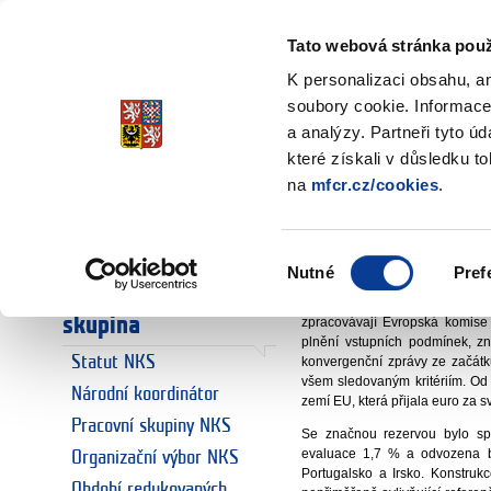
Ministerstvo financí
Česká republika
Tato webová stránka použ
K personalizaci obsahu, a
soubory cookie. Informace
a analýzy. Partneři tyto ú
Úvodní stránka
Národní koordin
Úvodní stránka
které získali v důsledku t
Konvergenční
na
mfcr.cz/cookies
.
Euro
Euro a Česká
prof. Ing. Ol
republika
Výběr
Nutné
Pref
národní koordinát
souhlasu
Národní koordinační
Alespoň jednou za dva roky, n
skupina
zpracovávají Evropská komise
plnění vstupních podmínek, z
Statut NKS
konvergenční zprávy ze začátku
všem sledovaným kritériím. Od 
Národní koordinátor
zemí EU, která přijala euro za 
Pracovní skupiny NKS
Se značnou rezervou bylo spln
evaluace 1,7 % a odvozena byl
Organizační výbor NKS
Portugalsko a Irsko. Konstruk
Období redukovaných