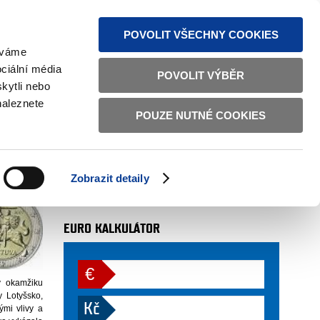
MAPA STRÁNEK
TEXTOVÁ VERZE
ČESKY
ENGLISH
POVOLIT VŠECHNY COOKIES
žíváme
ciální média
POVOLIT VÝBĚR
kytli nebo
 Litvě cestu do eurozóny
naleznete
POUZE NUTNÉ COOKIES
urozóny
AUTOR
sekce 07
. 6. 2014
Zobrazit detaily
více
EURO KALKULÁTOR
€
 v okamžiku
y Lotyšsko,
Kč
ými vlivy a