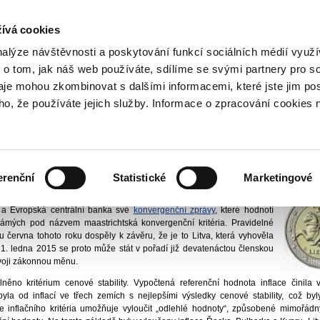
NOVINKY PŘES RSS
ívá cookies
800 221 221
Bezplatná infolinka
nalýze návštěvnosti a poskytování funkcí sociálních médií vyu
 o tom, jak náš web používáte, sdílíme se svými partnery pro so
daje mohou zkombinovat s dalšími informacemi, které jste jim pos
ační skupina
Tiskové centrum
Aktuality
2014
Konvergenční zprávy otevřely
oho, že používáte jejich služby. Informace o zpracování cookies 
 zprávy otevřely Litvě cestu do e
dřich Dědek, CSc.
Vydáno
24
erenční
Statistické
Marketingové
or pro zavedení eura v ČR
ebo na žádost členského státu EU usilujícího o členství v eurozóně,
 a Evropská centrální banka své
konvergenční zprávy
, které hodnotí
námých pod názvem maastrichtská konvergenční kritéria. Pravidelné
 června tohoto roku dospěly k závěru, že je to Litva, která vyhověla
1. ledna 2015 se proto může stát v pořadí již devatenáctou členskou
svoji zákonnou měnu.
ěno kritérium cenové stability. Vypočtená referenční hodnota inflace činila
a od inflací ve třech zemích s nejlepšími výsledky cenové stability, což byl
ce inflačního kritéria umožňuje vyloučit „odlehlé hodnoty“, způsobené mimořádn