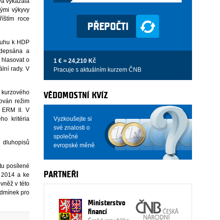
va vykázala
tými výkyvy
íštím roce
dluhu k HDP
Podepsána a
 hlasovat o
1 € = 24,210 Kč
ální rady. V
Pracuje s aktuálním kurzem ČNB
a kurzového
VĚDOMOSTNÍ KVÍZ
ován režim
 ERM II. V
Vyzkoušejte si
o kritéria
své znalosti o
společné
h dluhopisů
evropské měně
tu posílené
PARTNEŘI
k 2014 a ke
vněž v této
podmínek pro
Ministerstvo
financí