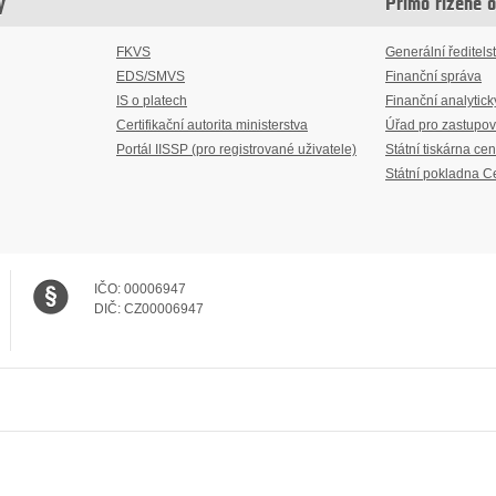
y
Přímo řízené 
FKVS
Generální ředitelst
EDS/SMVS
Finanční správa
IS o platech
Finanční analytick
Certifikační autorita ministerstva
Úřad pro zastupov
Portál IISSP (pro registrované uživatele)
Státní tiskárna cen
Státní pokladna C
IČO:
00006947
DIČ:
CZ00006947