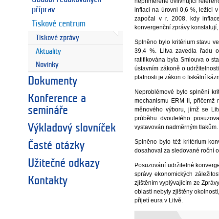
nepřiměřeně ovlivňující referen
příprav
inflaci na úrovni 0,6 %, ležící
započal v r. 2008, kdy infla
Tiskové centrum
konvergenční zprávy konstatují,
Tiskové zprávy
Splněno bylo kritérium stavu v
39,4 %. Litva zavedla řadu o
Aktuality
ratifikována byla Smlouva o st
Novinky
ústavním zákoně o udržitelnosti 
platnosti je zákon o fiskální ká
Dokumenty
Neproblémové bylo splnění krit
Konference a
mechanismu ERM II, přičemž m
semináře
měnového výboru, jímž se Lit
průběhu dvouletého posuzova
Výkladový slovníček
vystavován nadměrným tlakům.
Splněno bylo též kritérium ko
Časté otázky
dosahoval za sledované roční o
Užitečné odkazy
Posuzování udržitelné konverge
správy ekonomických záležito
Kontakty
zjištěním vyplývajícím ze Zpr
oblasti nebyly zjištěny okolnost
přijetí eura v Litvě.