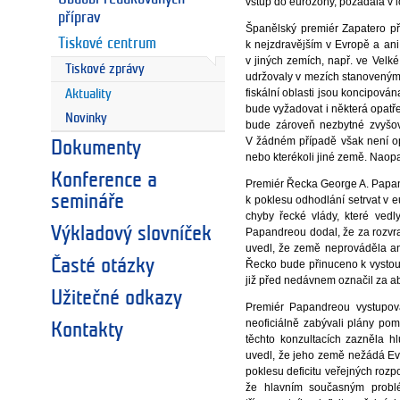
vstup do eurozóny, požádala v
příprav
Španělský premiér Zapatero při
Tiskové centrum
k nejzdravějším v Evropě a ani
v jiných zemích, např. ve Velk
Tiskové zprávy
udržovaly v mezích stanoveným 
fiskální oblasti jsou koncipová
Aktuality
bude vyžadovat i některá opatře
Novinky
bude zároveň nezbytné zvyšova
V žádném případě však není o
Dokumenty
nebo kterékoli jiné země. Naopa
Konference a
Premiér Řecka George A. Papan
semináře
k poklesu odhodlání setrvat v 
chyby řecké vlády, které vedl
Výkladový slovníček
Papandreou dodal, že za rozvrat
uvedl, že země neprováděla ani
Časté otázky
Řecko bude přinuceno k vystou
již před nedávnem označil za a
Užitečné odkazy
Premiér Papandreou vystupova
neoficiálně zabývali plány pom
Kontakty
těchto konzultacích zazněla h
uvedl, že jeho země nežádá Evr
poklesu deficitu veřejných rozp
že hlavním současným problé