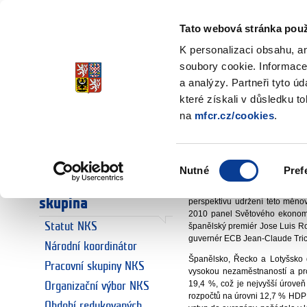
Ministerstvo financí
Česká republika
Tato webová stránka použ
K personalizaci obsahu, a
soubory cookie. Informace
a analýzy. Partneři tyto ú
Úvodní stránka
Národní koordin
Úvodní stránka
které získali v důsledku t
Vyhlídky eur
na
mfcr.cz/cookies
.
Euro
Euro a Česká
Ing. Vilma Di
republika
Výběr
Nutné
Pref
Organizační výbo
souhlasu
Národní koordinační
Jakým způsobem hodlají vlá
skupina
perspektivu udržení této měnov
2010 panel Světového ekonomi
Statut NKS
španělský premiér Jose Luis Ro
guvernér ECB Jean-Claude Tric
Národní koordinátor
Španělsko, Řecko a Lotyšsko 
Pracovní skupiny NKS
vysokou nezaměstnaností a pr
19,4 %, což je nejvyšší úroveň
Organizační výbor NKS
rozpočtů na úrovni 12,7 % HDP a
Období redukovaných