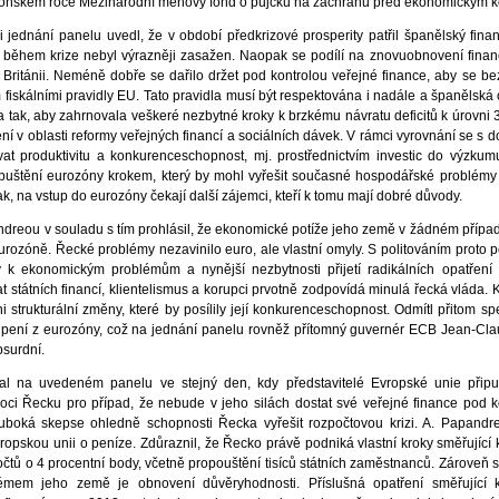
 loňském roce Mezinárodní měnový fond o půjčku na záchranu před ekonomickým 
 jednání panelu uvedl, že v období předkrizové prosperity patřil španělský fina
 během krize nebyl výrazněji zasažen. Naopak se podílí na znovuobnovení finančn
é Británii. Neméně dobře se dařilo držet pod kontrolou veřejné finance, aby se b
fiskálními pravidly EU. Tato pravidla musí být respektována i nadále a španělská 
na tak, aby zahrnovala veškeré nezbytné kroky k brzkému návratu deficitů k úrovni
ní v oblasti reformy veřejných financí a sociálních dávek. V rámci vyrovnání se s d
t produktivitu a konkurenceschopnost, mj. prostřednictvím investic do výzkum
puštění eurozóny krokem, který by mohl vyřešit současné hospodářské problém
k, na vstup do eurozóny čekají další zájemci, kteří k tomu mají dobré důvody.
dreou v souladu s tím prohlásil, že ekonomické potíže jeho země v žádném příp
eurozóně. Řecké problémy nezavinilo euro, ale vlastní omyly. S politováním proto 
y k ekonomickým problémům a nynější nezbytnosti přijetí radikálních opatření
 státních financí, klientelismus a korupci prvotně zodpovídá minulá řecká vláda. 
 strukturální změny, které by posílily její konkurenceschopnost. Odmítl přitom sp
pení z eurozóny, což na jednání panelu rovněž přítomný guvernér ECB Jean-Cla
bsurdní.
l na uvedeném panelu ve stejný den, kdy představitelé Evropské unie připust
oci Řecku pro případ, že nebude v jeho silách dostat své veřejné finance pod ko
luboká skepse ohledně schopnosti Řecka vyřešit rozpočtovou krizi. A. Papand
opskou unii o peníze. Zdůraznil, že Řecko právě podniká vlastní kroky směřující 
očtů o 4 procentní body, včetně propouštění tisíců státních zaměstnanců. Zároveň s
mem jeho země je obnovení důvěryhodnosti. Příslušná opatření směřující 