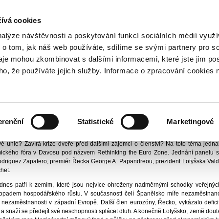
NOVINKY PŘES RSS
ívá cookies
800 221 221
Bezplatná infolinka
nalýze návštěvnosti a poskytování funkcí sociálních médií vyu
 o tom, jak náš web používáte, sdílíme se svými partnery pro so
daje mohou zkombinovat s dalšími informacemi, které jste jim pos
ační skupina
Tiskové centrum
Aktuality
2010
Vyhlídky eura v období krize
oho, že používáte jejich služby. Informace o zpracování cookies 
a v období krize
ngová
Vydáno
17
erenční
Statistické
Marketingové
r NKS
dy zemí eurozóny překonat nynější vážné ekonomické problémy a co to z
é unie? Zavírá krize dveře před dalšími zájemci o členství? Na toto téma jedna
ckého fóra v Davosu pod názvem Rethinking the Euro Zone. Jednání panelu se
driguez Zapatero, premiér Řecka George A. Papandreou, prezident Lotyšska Valdi
het.
dnes patří k zemím, které jsou nejvíce ohroženy nadměrnými schodky veřejnýc
opadem hospodářského růstu. V současnosti čelí Španělsko míře nezaměstnanos
 nezaměstnanosti v západní Evropě. Další člen eurozóny, Řecko, vykázalo defici
 snaží se předejít své neschopnosti splácet dluh. A konečně Lotyšsko, země doufaj