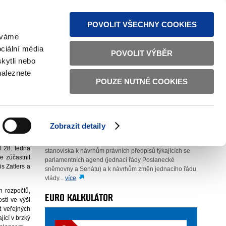
MAPA STRÁNEK
TEXTOVÁ VERZE
ČESKY
ENGLISH
POVOLIT VŠECHNY COOKIES
žíváme
ciální média
POVOLIT VÝBĚR
kytli nebo
naleznete
POUZE NUTNÉ COOKIES
AUTOR
oddělení 1002 (odbor 10)
. 2. 2010
Zobrazit detaily
namená pro
Analyzuje právní a skutkový stav a zpracovává
l 28. ledna
stanoviska k návrhům právních předpisů týkajících se
 zúčastnil
parlamentních agend (jednací řády Poslanecké
s Zatlers a
sněmovny a Senátu) a k návrhům změn jednacího řádu
vlády...
více
h rozpočtů,
EURO KALKULÁTOR
ti ve výši
t veřejných
ící v brzký