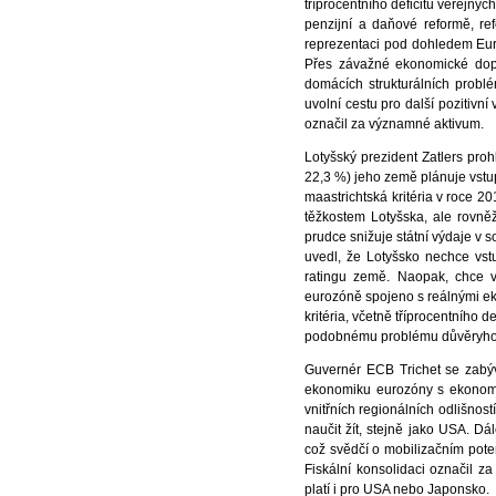
tříprocentního deficitu veřejn
penzijní a daňové reformě, ref
reprezentaci pod dohledem Eur
Přes závažné ekonomické dopad
domácích strukturálních problé
uvolní cestu pro další pozitivn
označil za významné aktivum.
Lotyšský prezident Zatlers pr
22,3 %) jeho země plánuje vstup
maastrichtská kritéria v roce 
těžkostem Lotyšska, ale rovněž
prudce snižuje státní výdaje 
uvedl, že Lotyšsko nechce vst
ratingu země. Naopak, chce vs
eurozóně spojeno s reálnými e
kritéria, včetně tříprocentního 
podobnému problému důvěryhodno
Guvernér ECB Trichet se zabýva
ekonomiku eurozóny s ekonomik
vnitřních regionálních odlišnost
naučit žít, stejně jako USA. Dá
což svědčí o mobilizačním poten
Fiskální konsolidaci označil z
platí i pro USA nebo Japonsko.