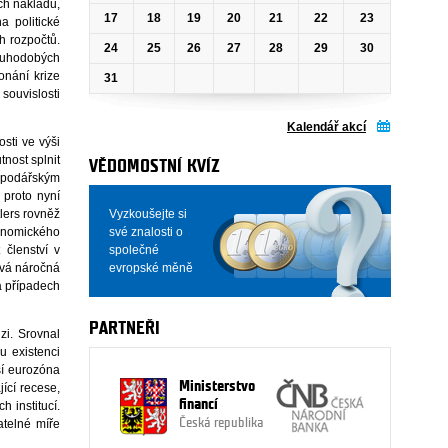
ch nákladů,
17
18
19
20
21
22
23
a politické
h rozpočtů.
24
25
26
27
28
29
30
louhodobých
onání krize
31
souvislosti
Kalendář akcí
sti ve výši
nost splnit
VĚDOMOSTNÍ KVÍZ
ospodářským
 proto nyní
Vyzkoušejte si
lers rovněž
své znalosti o
konomického
společné
 členství v
evropské měně
svá náročná
ha případech
PARTNEŘI
zi. Srovnal
u existenci
usí eurozóna
Ministerstvo
ící recese,
financí
 institucí.
Česká republika
atelné míře