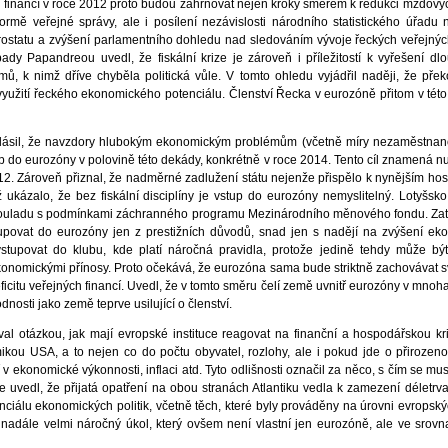
ých financí v roce 2012 proto budou zahrnovat nejen kroky směrem k redukci mzdový
ormě veřejné správy, ale i posílení nezávislosti národního statistického úřadu n
ostatu a zvýšení parlamentního dohledu nad sledováním vývoje řeckých veřejnýc
y Papandreou uvedl, že fiskální krize je zároveň i příležitostí k vyřešení d
mů, k nimž dříve chyběla politická vůle. V tomto ohledu vyjádřil naději, že přek
í využití řeckého ekonomického potenciálu. Členství Řecka v eurozóně přitom v této 
ohlásil, že navzdory hlubokým ekonomickým problémům (včetně míry nezaměstnano
 do eurozóny v polovině této dekády, konkrétně v roce 2014. Tento cíl znamená nut
2012. Zároveň přiznal, že nadměrné zadlužení státu nejenže přispělo k nynějším h
 ukázalo, že bez fiskální disciplíny je vstup do eurozóny nemyslitelný. Lotyšsko
v souladu s podmínkami záchranného programu Mezinárodního měnového fondu. Zat
upovat do eurozóny jen z prestižních důvodů, snad jen s nadějí na zvýšení e
tupovat do klubu, kde platí náročná pravidla, protože jedině tehdy může být
konomickými přínosy. Proto očekává, že eurozóna sama bude striktně zachovávat 
deficitu veřejných financí. Uvedl, že v tomto směru čelí země uvnitř eurozóny v mno
sti jako země teprve usilující o členství.
l otázkou, jak mají evropské instituce reagovat na finanční a hospodářskou kri
ou USA, a to nejen co do počtu obyvatel, rozlohy, ale i pokud jde o přirozeno
í v ekonomické výkonnosti, inflaci atd. Tyto odlišnosti označil za něco, s čím se m
le uvedl, že přijatá opatření na obou stranách Atlantiku vedla k zamezení déletrvaj
ciálu ekonomických politik, včetně těch, které byly prováděny na úrovni evropských
a nadále velmi náročný úkol, který ovšem není vlastní jen eurozóně, ale ve srovn