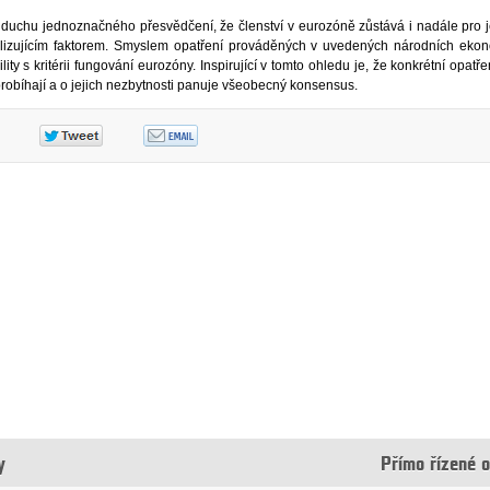
 duchu jednoznačného přesvědčení, že členství v eurozóně zůstává i nadále pro jej
ilizujícím faktorem. Smyslem opatření prováděných v uvedených národních eko
y s kritérii fungování eurozóny. Inspirující v tomto ohledu je, že konkrétní opatřen
 probíhají a o jejich nezbytnosti panuje všeobecný konsensus.
y
Přímo řízené 