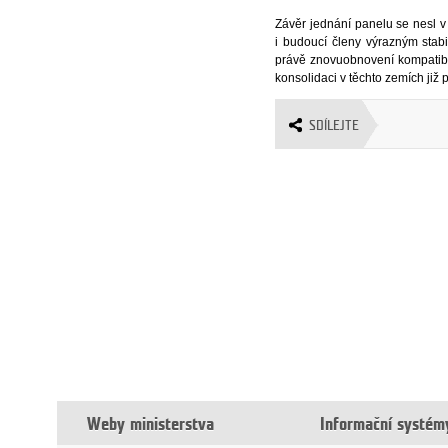
Závěr jednání panelu se nesl v
i budoucí členy výrazným stab
právě znovuobnovení kompatibilit
konsolidaci v těchto zemích již
SDÍLEJTE
Weby ministerstva
Informační systém