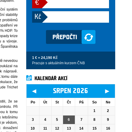
€
kolapsem.
nční systém
í stability
Kč
ez problémů
opatření ve
 3% HDP. To
opady krize
u a vývoje.
y Španělska
1 € = 24,190 Kč
adě nevedou
Pracuje s aktuálním kurzem ČNB
poukázal na
 k nápravě.
K tomu dále
KALENDÁŘ AKCÍ
ekulace, že
ude Trichet
◄
►
SRPEN 2026
ili, že se
Po
Út
St
Čt
Pá
So
Ne
ntrolu. Při
1
2
reou k tomu
k letošnímu
3
4
5
6
7
8
9
i je vědom,
k dosažení
10
11
12
13
14
15
16