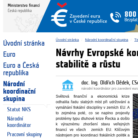
Ministerstvo financí
Česká republika
800
Bezplat
Úvodní stránka
Národní koordinační skupina
Ti
Úvodní stránka
Návrhy Evropské kom
Euro
stabilitě a růstu
Euro a Česká
republika
doc. Ing. Oldřich Dědek, CS
Národní
národní koordinátor pro zavedení eu
koordinační
Světová finanční a ekonomická krize
skupina
odhalila řadu slabých míst při udržování a
vymáhání fiskální disciplíny v zemích EU. A
Statut NKS
to zejména poté, co se naplno projevily
Národní
problémy typu dluhové krize Řecka a došlo
k výraznému zhoršení stavu veřejných
koordinátor
financí ve všech zemích EU. Klíčovým
Pracovní skupiny
nástrojem pro koordinaci fiskálních politik a