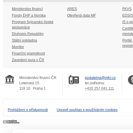
Ministerstvo financí
ARES
FKVS
Fondy EHP a Norska
Otevřená data MF
EDS/
Program švýcarsko-české
IS o p
spolupráce
Certifi
Dluhopis Republiky
minist
Státní pokladna
Portál
regist
Monitor
Finanční gramotnost
Zavedení eura v ČR
Ministerstvo financí ČR
podatelna@mfcr.cz
Letenská 15
tel.ústředna:
118 10
Praha 1
+420 257 041 111
Prohlášení o přístupnosti
Upravit souhlas s používáním cookies