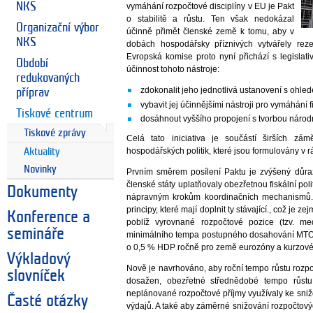
NKS
vymáhání rozpočtové disciplíny v EU je Pakt
o stabilitě a růstu. Ten však nedokázal
Organizační výbor
účinně přimět členské země k tomu, aby v
NKS
dobách hospodářsky příznivých vytvářely rez
Evropská komise proto nyní přichází s legislati
Období
účinnost tohoto nástroje:
redukovaných
zdokonalit jeho jednotlivá ustanovení s ohled
příprav
vybavit jej účinnějšími nástroji pro vymáhání fi
Tiskové centrum
dosáhnout vyššího propojení s tvorbou národní
Tiskové zprávy
Celá tato iniciativa je součástí širších zá
hospodářských politik, které jsou formulovány v r
Aktuality
Novinky
Prvním směrem posílení Paktu je zvýšený důraz 
členské státy uplatňovaly obezřetnou fiskální pol
Dokumenty
nápravným krokům koordinačních mechanismů.
principy, které mají doplnit ty stávající., což j
Konference a
poblíž vyrovnané rozpočtové pozice (tzv. m
semináře
minimálního tempa postupného dosahování MTO, s
o 0,5 % HDP ročně pro země eurozóny a kurzo
Výkladový
Nově je navrhováno, aby roční tempo růstu roz
slovníček
dosažen, obezřetné střednědobé tempo růs
neplánované rozpočtové příjmy využívaly ke sniž
Časté otázky
výdajů. A také aby záměrné snižování rozpočtový