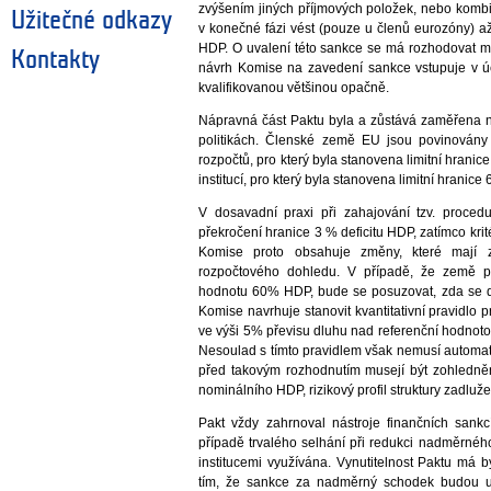
zvýšením jiných příjmových položek, nebo komb
Užitečné odkazy
v konečné fázi vést (pouze u členů eurozóny) až
HDP. O uvalení této sankce se má rozhodovat 
Kontakty
návrh Komise na zavedení sankce vstupuje v 
kvalifikovanou většinou opačně.
Nápravná část Paktu byla a zůstává zaměřena n
politikách. Členské země EU jsou povinován
rozpočtů, pro který byla stanovena limitní hran
institucí, pro který byla stanovena limitní hranic
V dosavadní praxi při zahajování tzv. proced
překročení hranice 3 % deficitu HDP, zatímco kri
Komise proto obsahuje změny, které mají z
rozpočtového dohledu. V případě, že země př
hodnotu 60% HDP, bude se posuzovat, zda se dl
Komise navrhuje stanovit kvantitativní pravidlo 
ve výši 5% převisu dluhu nad referenční hodnoto
Nesoulad s tímto pravidlem však nemusí automat
před takovým rozhodnutím musejí být zohledněn
nominálního HDP, rizikový profil struktury zadluž
Pakt vždy zahrnoval nástroje finančních sankcí
případě trvalého selhání při redukci nadměrné
institucemi využívána. Vynutitelnost Paktu má 
tím, že sankce za nadměrný schodek budou uv