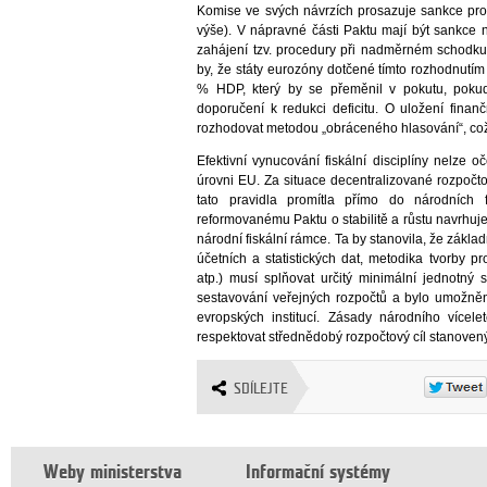
Komise ve svých návrzích prosazuje sankce pro č
výše). V nápravné části Paktu mají být sankce
zahájení tzv. procedury při nadměrném schodku.
by, že státy eurozóny dotčené tímto rozhodnutím
% HDP, který by se přeměnil v pokutu, poku
doporučení k redukci deficitu. O uložení fina
rozhodovat metodou „obráceného hlasování“, což m
Efektivní vynucování fiskální disciplíny nelze 
úrovni EU. Za situace decentralizované rozpočto
tato pravidla promítla přímo do národních 
reformovanému Paktu o stabilitě a růstu navrhuj
národní fiskální rámce. Ta by stanovila, že základ
účetních a statistických dat, metodika tvorby pr
atp.) musí splňovat určitý minimální jednotný 
sestavování veřejných rozpočtů a bylo umožněno
evropských institucí. Zásady národního vícel
respektovat střednědobý rozpočtový cíl stanovený
SDÍLEJTE
Weby ministerstva
Informační systémy