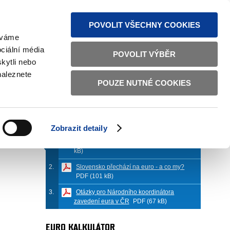
MAPA STRÁNEK
TEXTOVÁ VERZE
ČESKY
ENGLISH
POVOLIT VŠECHNY COOKIES
žíváme
ciální média
POVOLIT VÝBĚR
kytli nebo
naleznete
POUZE NUTNÉ COOKIES
PŘÍLOHY (
4
)
. 1. 2008
Zobrazit detaily
Bilance desetiletého výročí eura
PDF (70
kB)
Slovensko přechází na euro - a co my?
PDF (101 kB)
Otázky pro Národního koordinátora
zavedení eura v ČR
PDF (67 kB)
EURO KALKULÁTOR