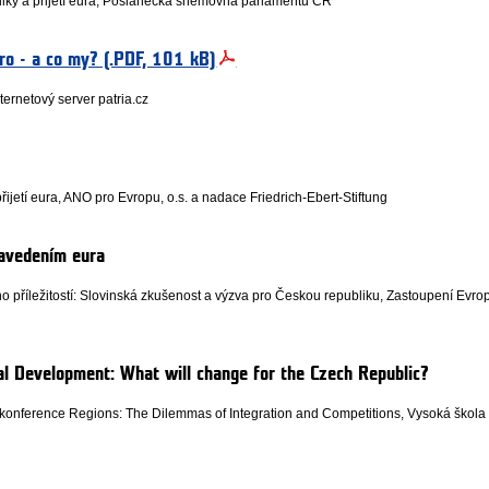
iky a přijetí eura, Poslanecká sněmovna parlamentu ČR
ro - a co my? (.PDF, 101 kB)
ernetový server patria.cz
ijetí eura, ANO pro Evropu, o.s. a nadace Friedrich-Ebert-Stiftung
zavedením eura
příležitostí: Slovinská zkušenost a výzva pro Českou republiku, Zastoupení Evro
l Development: What will change for the Czech Republic?
í konference Regions: The Dilemmas of Integration and Competitions, Vysoká škola