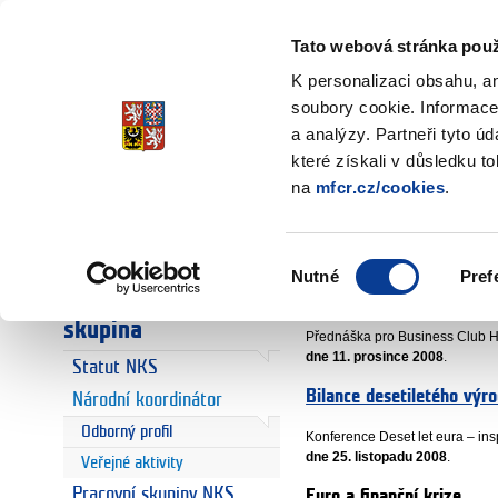
Ministerstvo financí
Česká republika
Tato webová stránka použ
K personalizaci obsahu, a
soubory cookie. Informace
a analýzy. Partneři tyto ú
Úvodní stránka
Národní koordin
Úvodní stránka
které získali v důsledku t
Veřejné akti
na
mfcr.cz/cookies
.
Euro
Euro a Česká
republika
Výběr
Nutné
Pref
souhlasu
Co může způsobit probíhaj
Národní koordinační
skupina
Přednáška pro Business Club H
dne 11. prosince 2008
.
Statut NKS
Bilance desetiletého výro
Národní koordinátor
Odborný profil
Konference Deset let eura – in
dne 25. listopadu 2008
.
Veřejné aktivity
Pracovní skupiny NKS
Euro a finanční krize