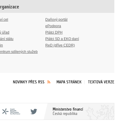
organizace
ví cel
Daňový portál
ePodpora
ý úřad
Plátci DPH
ání státu
Plátci SD a EKO daní
in
ReD (dříve CEDR)
entrum sdílených služeb
NOVINKY PŘES RSS
MAPA STRÁNEK
TEXTOVÁ VERZE
Ministerstvo financí
Česká republika