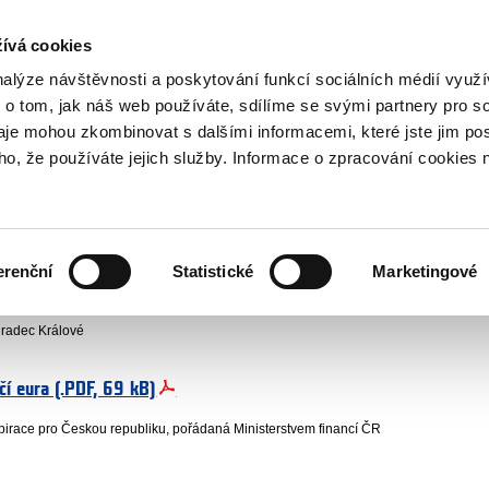
NOVINKY PŘES RSS
ívá cookies
800 221 221
Bezplatná infolinka
nalýze návštěvnosti a poskytování funkcí sociálních médií vyu
 o tom, jak náš web používáte, sdílíme se svými partnery pro so
daje mohou zkombinovat s dalšími informacemi, které jste jim pos
ační skupina
Národní koordinátor
Veřejné aktivity
Veřejné aktivity za rok 2008
oho, že používáte jejich služby. Informace o zpracování cookies 
vity za rok 2008
Vydáno
1
erenční
Statistické
Marketingové
ící krize finančního sektoru?
radec Králové
čí eura (.PDF, 69 kB)
spirace pro Českou republiku, pořádaná Ministerstvem financí ČR