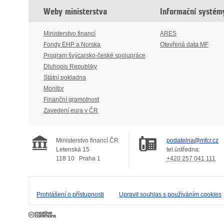
Weby ministerstva
Informační systém
Ministerstvo financí
ARES
Fondy EHP a Norska
Otevřená data MF
Program švýcarsko-české spolupráce
Dluhopis Republiky
Státní pokladna
Monitor
Finanční gramotnost
Zavedení eura v ČR
Ministerstvo financí ČR
podatelna@mfcr.cz
Letenská 15
tel.ústředna:
118 10
Praha 1
+420 257 041 111
Prohlášení o přístupnosti
Upravit souhlas s používáním cookies