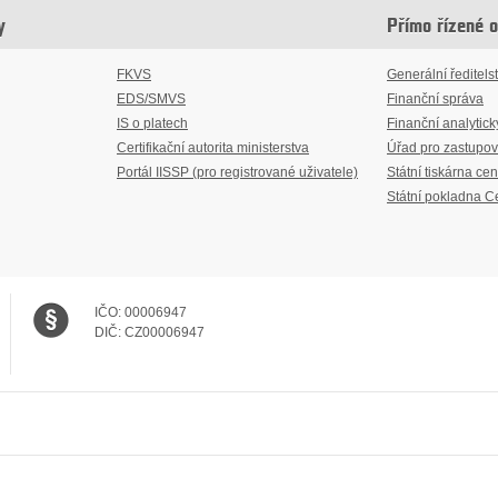
y
Přímo řízené 
FKVS
Generální ředitelst
EDS/SMVS
Finanční správa
IS o platech
Finanční analytick
Certifikační autorita ministerstva
Úřad pro zastupov
Portál IISSP (pro registrované uživatele)
Státní tiskárna cen
Státní pokladna C
IČO:
00006947
DIČ:
CZ00006947