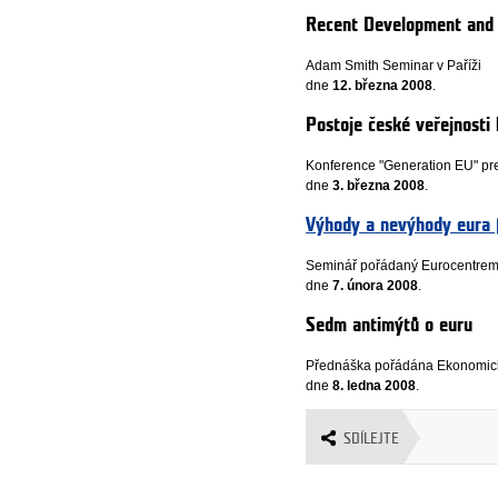
Recent Development and t
Adam Smith Seminar v Paříži
dne
12. března 2008
.
Postoje české veřejnosti 
Konference "Generation EU" prez
dne
3. března 2008
.
Výhody a nevýhody eura 
Seminář pořádaný Eurocentrem
dne
7. února 2008
.
Sedm antimýtů o euru
Přednáška pořádána Ekonomický
dne
8. ledna 2008
.
SDÍLEJTE