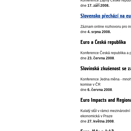
Konference Zájmy Ćeské republ
dne
17. září 2008.
Slovensko přechází na eu
Záznam online rozhovoru pro int
dne
4. srpna 2008.
Euro a Česká republika
Konference Česká republika a př
dne
23. června 2008
.
Slovinská zkušenost se 
Konference Jedna měna - mnoho 
komise v ČR
dne
6. června 2008
.
Euro Impacts and Regiona
Kulatý stůl v rámci mezinárodn
ekonomická v Praze
dne
27. května 2008
.