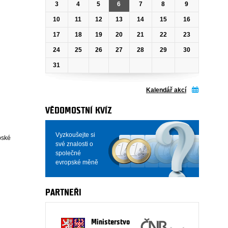
3
4
5
6
7
8
9
10
11
12
13
14
15
16
17
18
19
20
21
22
23
24
25
26
27
28
29
30
31
Kalendář akcí
VĚDOMOSTNÍ KVÍZ
Vyzkoušejte si
pské
své znalosti o
společné
evropské měně
PARTNEŘI
Ministerstvo