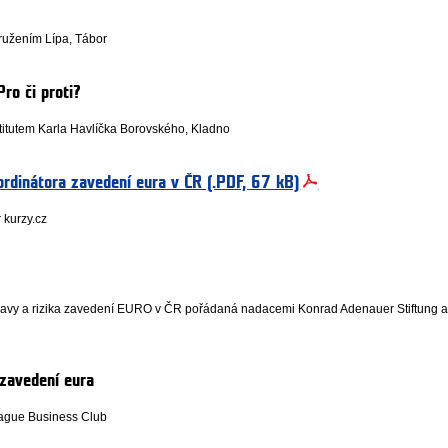
užením Lípa, Tábor
Pro či proti?
itutem Karla Havlíčka Borovského, Kladno
rdinátora zavedení eura v ČR (.PDF, 67 kB)
 kurzy.cz
ravy a rizika zavedení EURO v ČR pořádaná nadacemi Konrad Adenauer Stiftung 
 zavedení eura
ague Business Club