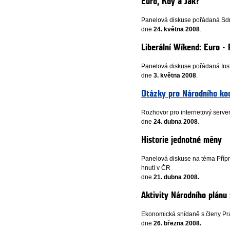
Euro, Kdy a Jak?
Panelová diskuse pořádaná Sdr
dne
24. května 2008
.
Liberální Wíkend: Euro - 
Panelová diskuse pořádaná Inst
dne
3. května 2008
.
Otázky pro Národního koo
Rozhovor pro internetový server
dne
24. dubna 2008
.
Historie jednotné měny
Panelová diskuse na téma Příp
hnutí v ČR
dne
21. dubna 2008.
Aktivity Národního plánu
Ekonomická snídaně s členy Pr
dne
26. března 2008.