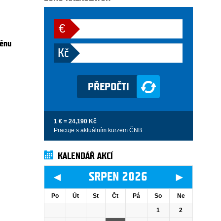
€
měnu
Kč
1 € = 24,190 Kč
Pracuje s aktuálním kurzem ČNB
KALENDÁŘ AKCÍ
◄
►
SRPEN 2026
Po
Út
St
Čt
Pá
So
Ne
1
2