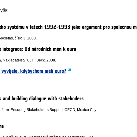
s VŠE
ého systému v letech 1992-1993 jako argument pro společnou 
ocietas, číslo 3, 2008.
 integrace: Od národních měn k euru
 Nakladatelství C. H. Beck, 2008.
e vyvíjela, kdybychom měli euro?
s and building dialogue with stakehoders
eform: Ensuring Stakeholders Support, OECD, Mexico City
ra