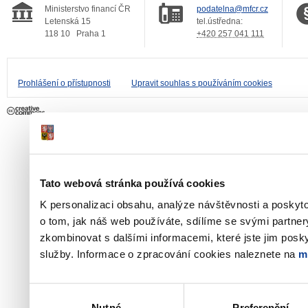
Ministerstvo financí ČR
podatelna@mfcr.cz
Letenská 15
tel.ústředna:
118 10
Praha 1
+420 257 041 111
Prohlášení o přístupnosti
Upravit souhlas s používáním cookies
Tato webová stránka používá cookies
K personalizaci obsahu, analýze návštěvnosti a poskyt
o tom, jak náš web používáte, sdílíme se svými partner
zkombinovat s dalšími informacemi, které jste jim poskyt
služby. Informace o zpracování cookies naleznete na
m
Výběr
Nutné
Preferenční
souhlasu