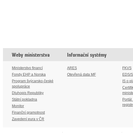
Weby ministerstva
Informační systémy
Ministerstvo financí
ARES
FKVS
Fondy EHP a Norska
Otevřená data MF
EDS/
Program švýcarsko-české
IS o p
spolupráce
Certifi
Dluhopis Republiky
minist
Státní pokladna
Portál
regist
Monitor
Finanční gramotnost
Zavedení eura v ČR