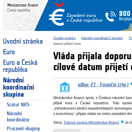
Ministerstvo financí
Česká republika
800
Bezplat
Úvodní stránka
Národní koordinační skupina
Ti
Úvodní stránka
datum přijetí eura
Euro
Vláda přijala dopor
Euro a Česká
cílové datum přijetí
republika
Národní
odbor 27 - Finanční trhy I
koordinační
skupina
Ministerstvo financí spolu s Českou národní ba
přijetí eura v České republice. Toto spol
Statut NKS
„Vyhodnocení plnění maastrichtských konvergenč
Národní
s eurozónou“, přijala vláda na svém zasedání dn
koordinátor
Zdroj:
Tisková zpráva Ministerstva financí
ze d
Pracovní skupiny