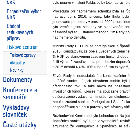
NKS
bylo poprvé v historii Paktu, co by toto nápravné 
Organizační výbor
Procedura při nadměrném schodku byla se Š
nápravy do r. 2016, přičemž tato lhůta byla 
NKS
jmenované procedury v prosinci 2009 s termíne
Období
tyto země nejsou schopny ve stanoveném ter
redukovaných
následně vyžadují stanovit rozhodnutím Rady novou
nadměrného deficitu.
příprav
Ministři Rady ECOFIN se portugalskou a španěl
Tiskové centrum
2016. Konstatovali, že obě z uvedených zemí nes
Tiskové zprávy
% HDP ve stanoveném časovém limitu. U obou ze
úsilí výrazně zaostávalo za předchozím doporuče
Aktuality
r. 2015 dosáhl 4,4 % HDP, u Španělska to bylo 5
Novinky
Závěr Rady o nedostatečném konsolidačním ús
Dokumenty
patřičné sankce. Jejich obsahem mohlo být
předchozího roku a také návrh na pozastaven
Konference a
investičních fondů. Komise má současně pravomoc
semináře
dotčená země vystavena mimořádným okolnoste
země o zrušení sankce. Portugalsko i Španělsko 
Výkladový
hospodářskou situaci a potvrdily své závazky vůč
slovníček
Rozhodování Komise nebylo jednoduché. Na jedn
finančních sankcí, byť i jen v symbolické rovině
Časté otázky
argument, že Portugalsko a Španělsko se stál