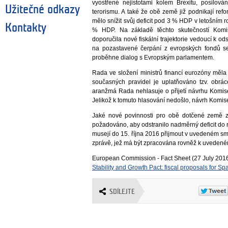
vyostřené nejistotami kolem Brexitu, posilová
Užitečné odkazy
terorismu. A také že obě země již podnikají re
mělo snížit svůj deficit pod 3 % HDP v letošním 
Kontakty
% HDP. Na základě těchto skutečností Komi
doporučila nové fiskální trajektorie vedoucí k o
na pozastavené čerpání z evropských fondů se
proběhne dialog s Evropským parlamentem.
Rada ve složení ministrů financí eurozóny měla
současných pravidel je uplatňováno tzv. obrác
aranžmá Rada nehlasuje o přijetí návrhu Komis
Jelikož k tomuto hlasování nedošlo, návrh Komis
Jaké nové povinnosti pro obě dotčené země z
požadováno, aby odstranilo nadměrný deficit do 
musejí do 15. října 2016 přijmout v uvedeném sm
zprávě, jež má být zpracována rovněž k uvedené
European Commission - Fact Sheet (27 July 201
Stability and Growth Pact: fiscal proposals for Sp
SDÍLEJTE