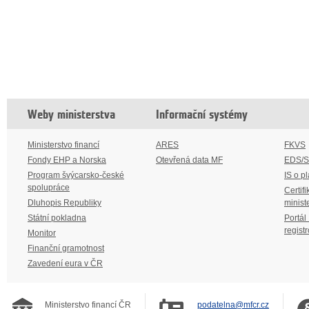
Weby ministerstva
Informační systémy
Ministerstvo financí
ARES
FKVS
Fondy EHP a Norska
Otevřená data MF
EDS/
Program švýcarsko-české
IS o p
spolupráce
Certifi
Dluhopis Republiky
minist
Státní pokladna
Portál
regist
Monitor
Finanční gramotnost
Zavedení eura v ČR
Ministerstvo financí ČR
podatelna@mfcr.cz