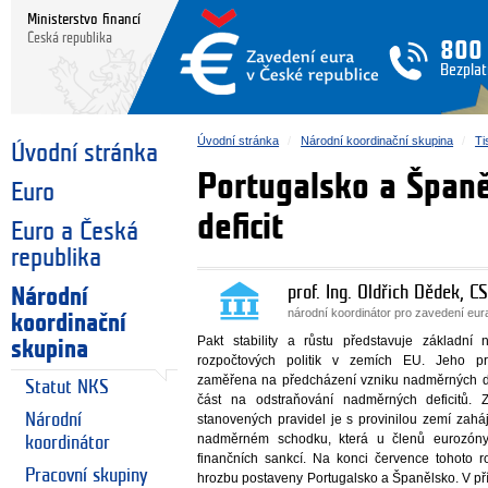
Ministerstvo financí
Česká republika
800
Bezplat
Úvodní stránka
Národní koordinační skupina
Ti
Úvodní stránka
Portugalsko a Špan
Euro
deficit
Euro a Česká
republika
prof. Ing. Oldřich Dědek, CS
Národní
národní koordinátor pro zavedení eu
koordinační
Pakt stability a růstu představuje základní 
skupina
rozpočtových politik v zemích EU. Jeho pre
zaměřena na předcházení vzniku nadměrných de
Statut NKS
část na odstraňování nadměrných deficitů. 
Národní
stanovených pravidel je s provinilou zemí zahá
nadměrném schodku, která u členů eurozóny
koordinátor
finančních sankcí. Na konci července tohoto r
Pracovní skupiny
hrozbu postaveny Portugalsko a Španělsko. V př