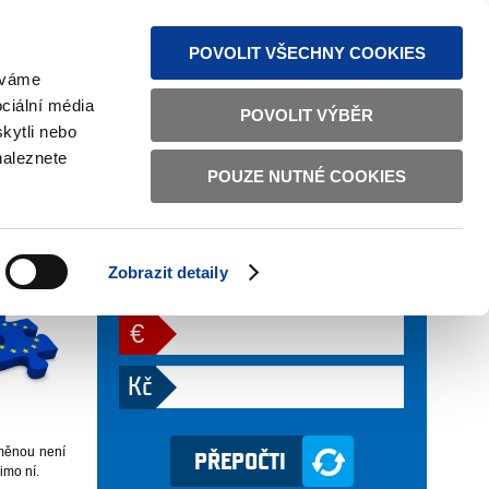
MAPA STRÁNEK
TEXTOVÁ VERZE
ČESKY
ENGLISH
POVOLIT VŠECHNY COOKIES
žíváme
ciální média
POVOLIT VÝBĚR
kytli nebo
 státy s eurem a bez eura
naleznete
POUZE NUTNÉ COOKIES
 bez eura
EURO KALKULÁTOR
. 2. 2016
Zobrazit detaily
€
Kč
 měnou není
imo ní.