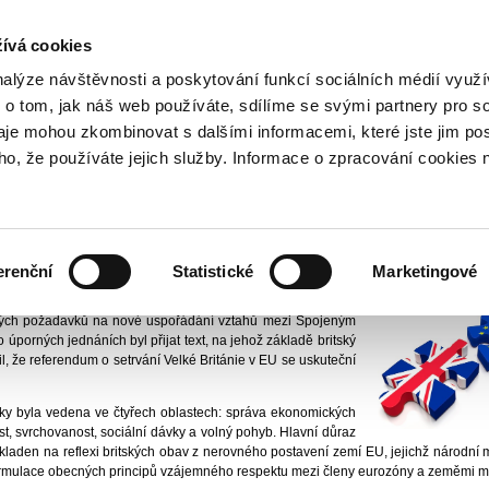
NOVINKY PŘES RSS
ívá cookies
800 221 221
Bezplatná infolinka
nalýze návštěvnosti a poskytování funkcí sociálních médií vyu
 o tom, jak náš web používáte, sdílíme se svými partnery pro so
daje mohou zkombinovat s dalšími informacemi, které jste jim pos
ační skupina
Tiskové centrum
Aktuality
2016
Evropská rada o vztazích mezi
oho, že používáte jejich služby. Informace o zpracování cookies 
a o vztazích mezi státy s eurem a
dřich Dědek, CSc.
Vydáno
24
erenční
Statistické
Marketingové
or pro zavedení eura v ČR
h 18. a 19. února 2016 se z velké části věnovalo dosažení
kých požadavků na nové uspořádání vztahů mezi Spojeným
 úporných jednáních byl přijat text, na jehož základě britský
 že referendum o setrvání Velké Británie v EU se uskuteční
ky byla vedena ve čtyřech oblastech: správa ekonomických
t, svrchovanost, sociální dávky a volný pohyb. Hlavní důraz
l kladen na reflexi britských obav z nerovného postavení zemí EU, jejichž národní
ormulace obecných principů vzájemného respektu mezi členy eurozóny a zeměmi m