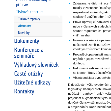
Zakázána je diskriminace 
příprav
rozdíly v zacházení musí vy
Tiskové centrum
respektovat vnitřní trh, jak
současně zdrží opatření, je
Tiskové zprávy
Právo upravující bankovní 
Aktuality
nebo v členských státech, 
soubor regulatorních prav
Novinky
vnitřním trhu.
Dokumenty
Nouzová a krizová opatření 
nečlenské země eurozóny. 
Konference a
vhodným způsobem kompen
Prováděcí opatření přijímaná
semináře
orgánů a jejich rozpočtové
dohledu.
Výkladový slovníček
Neformální setkání ministr
Časté otázky
se jednání Rady účastní všic
Věcná podstata uvedených pr
Užitečné odkazy
K dodržování výše uvedených z
legislativy sledující prohlubo
Kontakty
neúčastní bankovní unie) vyjá
projednat a vynaložit nejvyšší
dotyčný členský stát musí zdů
o projednání v Radě nesmí naru