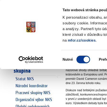
Ministerstvo financí
Česká republika
Tato webová stránka použ
K personalizaci obsahu, a
soubory cookie. Informace
a analýzy. Partneři tyto ú
Úvodní stránka
Národní koordin
Úvodní stránka
které získali v důsledku t
Evropská rad
na
mfcr.cz/cookies
.
Euro
Euro a Česká
prof. Ing. Ol
republika
Výběr
Nutné
Pref
národní koordinát
souhlasu
Národní koordinační
Jednání Evropské rady ve dnec
skupina
názorové shody ohledně brits
královstvím a Evropskou unií. Po
Statut NKS
premiér David Cameron oznámil,
dne 23. června tohoto roku.
Národní koordinátor
Diskuze nad britskými požadav
Pracovní skupiny NKS
záležitostí, konkurenceschopnos
v první z uvedených oblastí by
Organizační výbor NKS
euro. Výsledkem debaty byla f
Období redukovaných