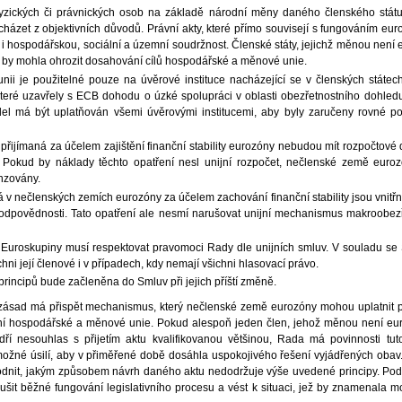
fyzických či právnických osob na základě národní měny daného členského státu
cházet z objektivních důvodů. Právní akty, které přímo souvisejí s fungováním eur
ož i hospodářskou, sociální a územní soudržnost. Členské státy, jejichž měnou není 
ž by mohla ohrozit dosahování cílů hospodářské a měnové unie.
unii je použitelné pouze na úvěrové instituce nacházející se v členských státec
které uzavřely s ECB dohodu o úzké spolupráci v oblasti obezřetnostního dohled
idel má být uplatňován všemi úvěrovými institucemi, aby byly zaručeny rovné 
přijímaná za účelem zajištění finanční stability eurozóny nebudou mít rozpočtové
Pokud by náklady těchto opatření nesl unijní rozpočet, nečlenské země euro
zovány.
 v nečlenských zemích eurozóny za účelem zachování finanční stability jsou vnitřní
 odpovědnosti. Tato opatření ale nesmí narušovat unijní mechanismus makroobez
ů Euroskupiny musí respektovat pravomoci Rady dle unijních smluv. V souladu s
hni její členové i v případech, kdy nemají všichni hlasovací právo.
incipů bude začleněna do Smluv při jejich příští změně.
ásad má přispět mechanismus, který nečlenské země eurozóny mohou uplatnit př
vání hospodářské a měnové unie. Pokud alespoň jeden člen, jehož měnou není eur
dří nesouhlas s přijetím aktu kvalifikovanou většinou, Rada má povinnosti tuto
 možné úsilí, aby v přiměřené době dosáhla uspokojivého řešení vyjádřených oba
vodnit, jakým způsobem návrh daného aktu nedodržuje výše uvedené principy. Pod
šit běžné fungování legislativního procesu a vést k situaci, jež by znamenala m