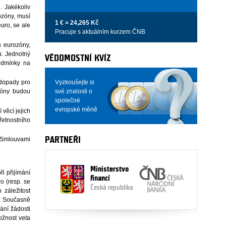
. Jakékoliv
ozóny, musí
1 € = 24,265 Kč
euro, se ale
Pracuje s aktuálním kurzem ČNB
h eurozóny,
u. Jednotný
VĚDOMOSTNÍ KVÍZ
podmínky na
Vyzkoušejte si
 dopady pro
své znalosti o
zóny budou
společné
evropské měně
 věcí jejich
řetnostního
PARTNEŘI
e Smlouvami
Ministerstvo
i přijímání
financí
o (resp. se
Česká republika
 záležitost
v. Současně
ání žádosti
ožnost veta