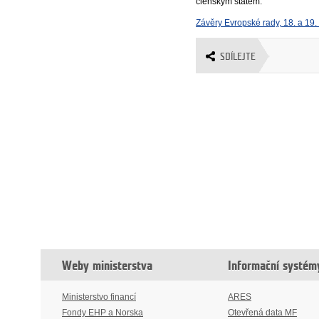
členským státem.
Závěry Evropské rady, 18. a 19
SDÍLEJTE
Weby ministerstva
Informační systém
Ministerstvo financí
ARES
Fondy EHP a Norska
Otevřená data MF