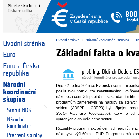
Ministerstvo financí
Česká republika
800
Bezplat
Úvodní stránka
Národní koordinační skupina
Ti
Úvodní stránka
Základní fakta o kv
Euro
Euro a Česká
prof. Ing. Oldřich Dědek, CS
republika
národní koordinátor pro zavedení eu
Národní
Dne 22. ledna 2015 se Evropská centrální bank
koordinační
posílit svoji politiku tzv. kvantitativního uvolňov
nákupech cenných papírů na sekundárním trhu.
skupina
programům zaměřeným na nákupy zajištěných 
sektoru (ABSPP a CBPP3) byl připojen pro
Statut NKS
Sector Purchase Programme
), který je vyh
Národní
vybraných aktiv veřejného sektoru.
koordinátor
Rozsáhlý program nákupů cenných papírů, jenž 
nákupy ve výši 60 mld. EUR. Program nemá sta
Pracovní skupiny