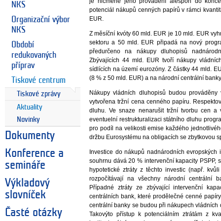
je nicméně jeho provádění alespoň do konce
NKS
potenciál nákupů cenných papírů v rámci kvanti
Organizační výbor
EUR.
NKS
Z měsíční kvóty 60 mld. EUR je 10 mld. EUR vy
sektoru a 50 mld. EUR připadá na nový progr
Období
předurčeno na nákupy dluhopisů nadnárodní
redukovaných
Zbývajících 44 mld. EUR tvoří nákupy vládních
příprav
sídlících na území eurozóny. Z částky 44 mld.
(8 % z 50 mld. EUR) a na národní centrální bank
Tiskové centrum
Nákupy vládních dluhopisů budou prováděny v
Tiskové zprávy
vytvořena tržní cena cenného papíru. Respekto
Aktuality
dluhu. Ve snaze nenarušit tržní tvorbu cen 
Novinky
eventuelní restrukturalizaci státního dluhu pro
pro podíl na velikosti emise každého jednotliv
Dokumenty
držbu Eurosystému na obligacích se zbytkovou spl
Konference a
Investice do nákupů nadnárodních evropských i
souhrnu dává 20 % intervenční kapacity PSPP, s
semináře
hypotetické ztráty z těchto investic (např. kv
rozpočítávají na všechny národní centrální 
Výkladový
Případné ztráty ze zbývající intervenční ka
slovníček
centrálních bank, které prodělečné cenné papíry
centrální banky se budou při nákupech vládních 
Časté otázky
Takovýto přístup k potenciálním ztrátám z kva