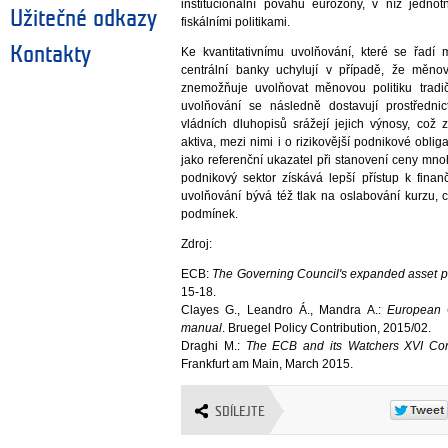
institucionální povahu eurozóny, v níž jedno
Užitečné odkazy
fiskálními politikami.
Kontakty
Ke kvantitativnímu uvolňování, které se řadí 
centrální banky uchylují v případě, že měno
znemožňuje uvolňovat měnovou politiku tradi
uvolňování se následně dostavují prostřednic
vládních dluhopisů srážejí jejich výnosy, což
aktiva, mezi nimi i o rizikovější podnikové obli
jako referenční ukazatel při stanovení ceny mn
podnikový sektor získává lepší přístup k finan
uvolňování bývá též tlak na oslabování kurzu, 
podmínek.
Zdroj:
ECB:
The Governing Council's expanded asset
15-18.
Clayes G., Leandro Á., Mandra A.:
European C
manual
. Bruegel Policy Contribution, 2015/02.
Draghi M.:
The ECB and its Watchers XVI Con
Frankfurt am Main, March 2015.
SDÍLEJTE