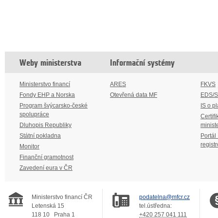
Weby ministerstva
Informační systémy
Ministerstvo financí
ARES
FKVS
Fondy EHP a Norska
Otevřená data MF
EDS/
Program švýcarsko-české
IS o p
spolupráce
Certifi
Dluhopis Republiky
minist
Státní pokladna
Portál
regist
Monitor
Finanční gramotnost
Zavedení eura v ČR
Ministerstvo financí ČR
podatelna@mfcr.cz
Letenská 15
tel.ústředna:
118 10
Praha 1
+420 257 041 111