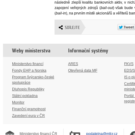
následně zlepší kvalitu bankovních aktiv, v ni
zapojení veřejných zdrojů (
bail-out
) však bude
(
bail-in
), na prvním místě akcionářů a věřitelů ban
SDÍLEJTE
Weby ministerstva
Informační systémy
Ministerstvo financí
ARES
FKVS
Fondy EHP a Norska
Otevřená data MF
EDS/
Program švýcarsko-české
IS o p
spolupráce
Certifi
Dluhopis Republiky
minist
Státní pokladna
Portál
regist
Monitor
Finanční gramotnost
Zavedení eura v ČR
Ministerstvo financí ČR
podatelna@mfcr.cz