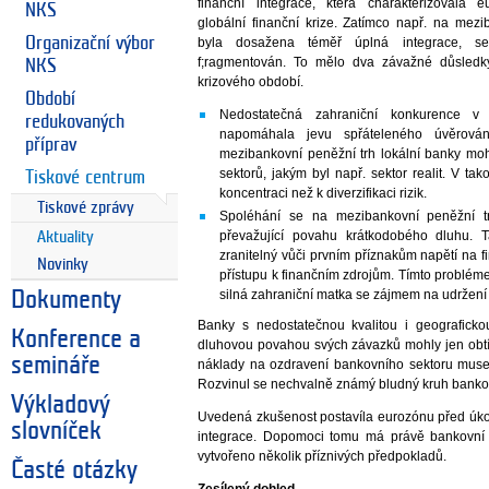
finanční integrace, která charakterizovala
NKS
globální finanční krize. Zatímco např. na mez
Organizační výbor
byla dosažena téměř úplná integrace, sek
f;ragmentován. To mělo dva závažné důsledk
NKS
krizového období.
Období
Nedostatečná zahraniční konkurence v
redukovaných
napomáhala jevu spřáteleného úvěrová
příprav
mezibankovní peněžní trh lokální banky mo
sektorů, jakým byl např. sektor realit. V ta
Tiskové centrum
koncentraci než k diverzifikaci rizik.
Tiskové zprávy
Spoléhání se na mezibankovní peněžní 
převažující povahu krátkodobého dluhu. 
Aktuality
zranitelný vůči prvním příznakům napětí na fi
Novinky
přístupu k finančním zdrojům. Tímto probléme
silná zahraniční matka se zájmem na udržení
Dokumenty
Banky s nedostatečnou kvalitou i geograficko
Konference a
dluhovou povahou svých závazků mohly jen obtíž
semináře
náklady na ozdravení bankovního sektoru musely
Rozvinul se nechvalně známý bludný kruh bankovní
Výkladový
Uvedená zkušenost postavíla eurozónu před úkol
slovníček
integrace. Dopomoci tomu má právě bankovní 
vytvořeno několik příznivých předpokladů.
Časté otázky
Zesílený dohled