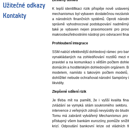
Užitečné odkazy
K lepší identifikaci rizik přispěje nově ustave
mechanismus byl vybaven dostatečnou nezávislos
Kontakty
a národních finančních systémů. Oproti národ
správně vyhodnocoval podstupování nadměrnýc
také je vybaven nejen pravomocemi pro prová
makroobezřetnostními nástroji pro odvracení fin
Prohloubení integrace
SSM nabízí efektivnější dohledový rámec pro ban
vynakládaných na zohledňování rozdílů mezi n
pravidel a na komunikaci s větším počtem dohle
domácím a hostitelským dohledovým orgánem. B
modelem, namísto s takovým počtem modelů, 
dohlížitel nebude ochraňovat národní šampióny č
likvidity.
Zlepšené sdílení rizik
Je třeba mít na paměti, že i vyšší kvalita fi
zvládání se vymyká silám soukromého sektoru. 
intervence z veřejných zdrojů nevyústily do bludn
Tomu má zabránit vytvářený
Mechanismus pro 
přístupný všem bankám eurozóny, pomůže snížit
krizí. Odpoutání bankovní krize od vládních f