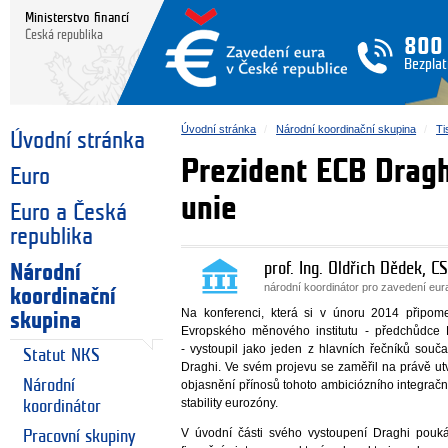
Ministerstvo financí
Česká republika
800
Bezplat
Úvodní stránka
Národní koordinační skupina
Ti
Úvodní stránka
Prezident ECB Dragh
Euro
unie
Euro a Česká
republika
prof. Ing. Oldřich Dědek, CS
Národní
národní koordinátor pro zavedení eu
koordinační
Na konferenci, která si v únoru 2014 připom
skupina
Evropského měnového institutu - předchůdce 
- vystoupil jako jeden z hlavních řečníků sou
Statut NKS
Draghi. Ve svém projevu se zaměřil na právě ut
Národní
objasnění přínosů tohoto ambiciózního integračn
stability eurozóny.
koordinátor
V úvodní části svého vystoupení Draghi pouk
Pracovní skupiny