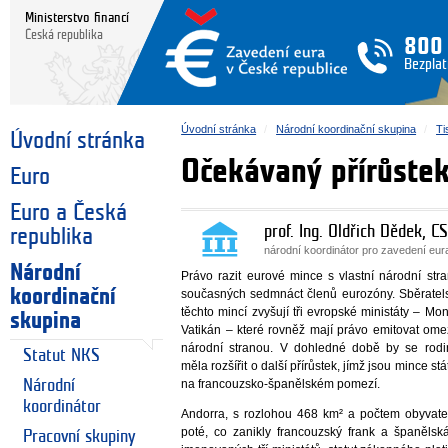
Ministerstvo financí
Česká republika
800
Bezplat
Úvodní stránka
Národní koordinační skupina
Ti
Úvodní stránka
Očekávaný přírůstek
Euro
Euro a Česká
prof. Ing. Oldřich Dědek, CS
republika
národní koordinátor pro zavedení eu
Národní
Právo razit eurové mince s vlastní národní str
koordinační
současných sedmnáct členů eurozóny. Sběratelsk
těchto mincí zvyšují tři evropské ministáty – M
skupina
Vatikán – které rovněž mají právo emitovat ome
národní stranou. V dohledné době by se rodi
Statut NKS
měla rozšířit o další přírůstek, jímž jsou mince st
Národní
na francouzsko-španělském pomezí.
koordinátor
Andorra, s rozlohou 468 km² a počtem obyvate
poté, co zanikly francouzský frank a španěls
Pracovní skupiny