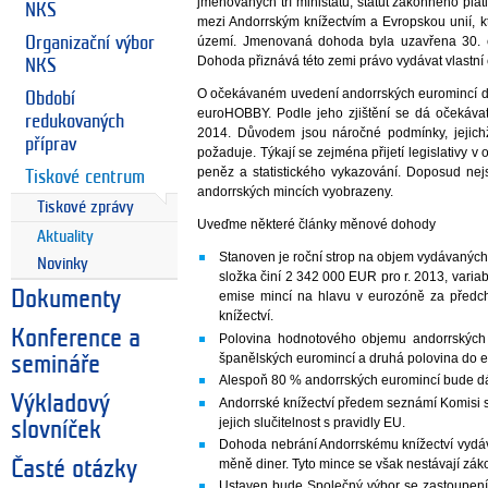
jmenovaných tří ministátů, statut zákonného pl
NKS
mezi Andorrským knížectvím a Evropskou unií, k
Organizační výbor
území. Jmenovaná dohoda byla uzavřena 30. 
Dohoda přiznává této zemi právo vydávat vlastní
NKS
O očekávaném uvedení andorrských euromincí do 
Období
euroHOBBY. Podle jeho zjištění se dá očekávat
redukovaných
2014. Důvodem jsou náročné podmínky, jejic
příprav
požaduje. Týkají se zejména přijetí legislativy 
peněz a statistického vykazování. Doposud nej
Tiskové centrum
andorrských mincích vyobrazeny.
Tiskové zprávy
Uveďme některé články měnové dohody
Aktuality
Stanoven je roční strop na objem vydávaných eu
Novinky
složka činí 2 342 000 EUR pro r. 2013, varia
Dokumenty
emise mincí na hlavu v eurozóně za předc
knížectví.
Konference a
Polovina hodnotového objemu andorrských 
španělských euromincí a druhá polovina do e
semináře
Alespoň 80 % andorrských euromincí bude d
Výkladový
Andorrské knížectví předem seznámí Komisi s
jejich slučitelnost s pravidly EU.
slovníček
Dohoda nebrání Andorrskému knížectví vydáv
měně diner. Tyto mince se však nestávají zák
Časté otázky
Ustaven bude Společný výbor se zastoupení