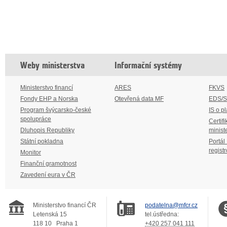
Weby ministerstva
Informační systémy
Ministerstvo financí
ARES
FKVS
Fondy EHP a Norska
Otevřená data MF
EDS/
Program švýcarsko-české
IS o p
spolupráce
Certifi
Dluhopis Republiky
minist
Státní pokladna
Portál
regist
Monitor
Finanční gramotnost
Zavedení eura v ČR
Ministerstvo financí ČR
podatelna@mfcr.cz
Letenská 15
tel.ústředna:
118 10
Praha 1
+420 257 041 111