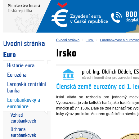
Ministerstvo financí
Česká republika
800
Bezplat
Úvodní stránka
Euro
Eurobankovky a euromin
Úvodní stránka
Irsko
Euro
Historie eura
prof. Ing. Oldřich Dědek, CS
Eurozóna
národní koordinátor pro zavedení eu
Evropská centrální
Členská země eurozóny od 1. l
banka
Irská vláda se rozhodla pro jednotný motiv
Eurobankovky a
Vyobrazena je zde keltská harfa jako tradiční sym
euromince
mincích již v r. 1536. Dále se zde nachází rok vyd
irský výraz pro Irsko. Autorem grafického návrhu 
Vzhled
eurobankovek
Ochrana
eurobankovek