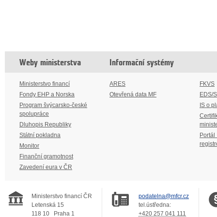
Weby ministerstva
Informační systémy
Ministerstvo financí
ARES
FKVS
Fondy EHP a Norska
Otevřená data MF
EDS/
Program švýcarsko-české
IS o p
spolupráce
Certifi
Dluhopis Republiky
minist
Státní pokladna
Portál
regist
Monitor
Finanční gramotnost
Zavedení eura v ČR
Ministerstvo financí ČR
podatelna@mfcr.cz
Letenská 15
tel.ústředna:
118 10
Praha 1
+420 257 041 111