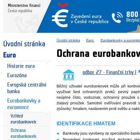
Ministerstvo financí
Česká republika
800
Bezplat
Úvodní stránka
Euro
Eurobankovky a euromin
Úvodní stránka
Ochrana eurobanko
Euro
Historie eura
odbor 27 - Finanční trhy I
Eurozóna
Evropská centrální
Běžný uživatel eurobankovek může při kontrole
banka
využívat šest ochranných prvků: pevný papír, 
neúplné číslo, vodoznak, ochranný proužek 
Eurobankovky a
zlatavý proužek. Samotné ověřování pravosti s
euromince
způsoby: hmatem, nastavením proti světlu a nak
Vzhled
eurobankovek
IDENTIFIKACE HMATEM
Ochrana
Bankovky jsou vyrobeny ze speciálního banko
eurobankovek
Provedení bankovek používá techniku plas