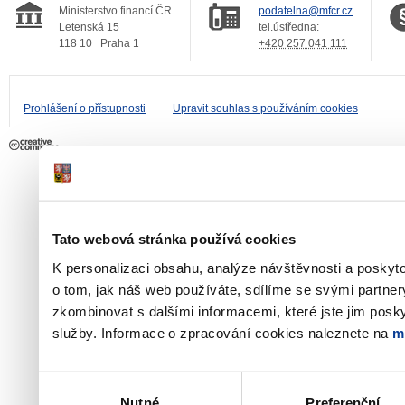
Ministerstvo financí ČR
podatelna@mfcr.cz
Letenská 15
tel.ústředna:
118 10
Praha 1
+420 257 041 111
Prohlášení o přístupnosti
Upravit souhlas s používáním cookies
Tato webová stránka používá cookies
K personalizaci obsahu, analýze návštěvnosti a poskyt
o tom, jak náš web používáte, sdílíme se svými partner
zkombinovat s dalšími informacemi, které jste jim poskyt
služby. Informace o zpracování cookies naleznete na
m
Výběr
Nutné
Preferenční
souhlasu