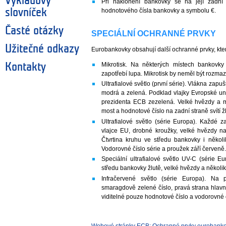
Výkladový
Při naklonění bankovky se na její zadní
slovníček
hodnotového čísla bankovky a symbolu €.
Časté otázky
SPECIÁLNÍ OCHRANNÉ PRVKY
Užitečné odkazy
Eurobankovky obsahují další ochranné prvky, kte
Mikrotisk. Na některých místech bankovky
Kontakty
zapotřebí lupa. Mikrotisk by neměl být rozmaz
Ultrafialové světlo (první série). Vlákna zapu
modrá a zelená. Podklad vlajky Evropské uni
prezidenta ECB zezelená. Velké hvězdy a m
most a hodnotové číslo na zadní straně svítí ž
Ultrafialové světlo (série Europa). Každé 
vlajce EU, drobné kroužky, velké hvězdy na 
Čtvrtina kruhu ve středu bankovky i několik
Vodorovné číslo série a proužek září červeně
Speciální ultrafialové světlo UV-C (série E
středu bankovky žlutě, velké hvězdy a několik
Infračervené světlo (série Europa). Na 
smaragdově zelené číslo, pravá strana hlavní
viditelné pouze hodnotové číslo a vodorovné č
Webové stránky ECB: Ochranné prvky eurobank