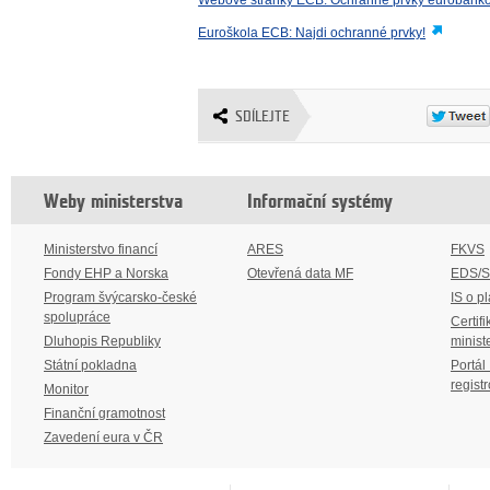
Euroškola ECB: Najdi ochranné prvky!
SDÍLEJTE
Weby ministerstva
Informační systémy
Ministerstvo financí
ARES
FKVS
Fondy EHP a Norska
Otevřená data MF
EDS/
Program švýcarsko-české
IS o p
spolupráce
Certifi
Dluhopis Republiky
minist
Státní pokladna
Portál
regist
Monitor
Finanční gramotnost
Zavedení eura v ČR