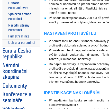
Historie
nominální hodnotou na přední straně bankov
eurobankovek
místech na omak silnější. Plastický tisk s
jemně hranou nehtu.
Společná strana
Při spodním okraji bankovky 200 € a při pra
euromincí
značky rozeznatelné dotykem, které jsou urč
Národní strany
euromincí
NASTAVENÍ PROTI SVĚTLU
Pamětní mince
V horním rohu na obou stranách bankovky j
Ochrana euromincí
proti světlu dokonale splynou a vytvoří hodno
Euro a Česká
Při nastavení bankovky proti světlu je vidět 
světlé oblasti vodoznaku ztmavnou. Ten
republika
zobrazujícím hodnotu bankovky.
Do papíru bankovky je zapracován ochranný
Národní
proti světlu proužek ztmavne, na zobrazeném
koordinační
se číslice vyjadřující hodnotu bankovky. V
skupina
lemovány slovem EURO a hodnotou bankov
písmem vyznačena hodnoty bankovky.
Dokumenty
IDENTIFIKACE NAKLONĚNÍM
Konference a
semináře
Při naklánění bankovky se mění motiv n
bankovky na symbol €.