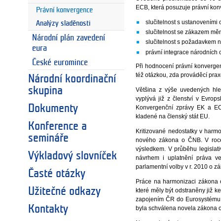
ECB, která posuzuje právní konv
Právní konvergence
slučitelnost s ustanoveními 
Analýzy sladěnosti
slučitelnost se zákazem mě
Národní plán zavedení
slučitelnost s požadavkem 
eura
právní integrace národních 
České euromince
Při hodnocení právní konverge
též otázkou, zda prováděcí pra
Národní koordinační
skupina
Většina z výše uvedených hl
vyplývá již z členství v Evrop
Dokumenty
Konvergenční zprávy EK a EC
kladené na členský stát EU.
Konference a
Kritizované nedostatky v harm
semináře
nového zákona o ČNB. V roce 
výsledkem. V průběhu legisla
Výkladový slovníček
návrhem i uplatnění práva v
parlamentní volby v r. 2010 o 
Časté otázky
Práce na harmonizaci zákona 
Užitečné odkazy
které měly být odstraněny již ke
zapojením ČR do Eurosystému, 
Kontakty
byla schválena novela zákona o