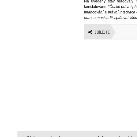
Na uvedený stav reagovaly K
konstatováno: "
České právní pře
financování a právní integrac
eura, a musí tudíž splňovat vš
SDÍLEJTE