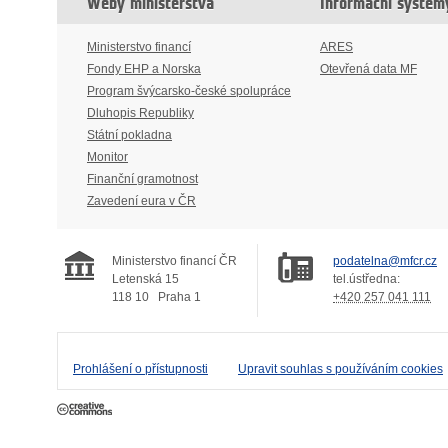
Weby ministerstva
Informační systém
Ministerstvo financí
ARES
Fondy EHP a Norska
Otevřená data MF
Program švýcarsko-české spolupráce
Dluhopis Republiky
Státní pokladna
Monitor
Finanční gramotnost
Zavedení eura v ČR
Ministerstvo financí ČR
podatelna@mfcr.cz
Letenská 15
tel.ústředna:
118 10
Praha 1
+420 257 041 111
Prohlášení o přístupnosti
Upravit souhlas s používáním cookies