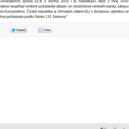
onvergenční zprávy ECB z června 2014 i ty následující, když v roce 2020
dpisy nesplňují veškeré požadavky týkající se nezávislosti centrální banky, záka
e do Eurosystému. Česká republika je členským státem EU s dočasnou výjimkou p
echny požadavky podle článku 131 Smlouvy"
.