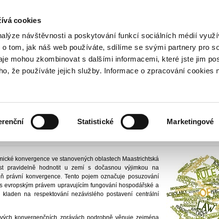
NOVINKY PŘES RSS
ívá cookies
800 221 221
Bezplatná infolinka
nalýze návštěvnosti a poskytování funkcí sociálních médií vyu
 o tom, jak náš web používáte, sdílíme se svými partnery pro so
daje mohou zkombinovat s dalšími informacemi, které jste jim pos
publika
Plnění vstupních podmínek
Právní konvergence
oho, že používáte jejich služby. Informace o zpracování cookies 
rgence
nanční trhy I
Vydáno
16
erenční
Statistické
Marketingové
Aktualizováno 27. 
ické konvergence ve stanovených oblastech Maastrichtská
ost pravidelně hodnotit u zemí s dočasnou výjimkou na
ň právní konvergence. Tento pojem označuje posuzování
ivy s evropským právem upravujícím fungování hospodářské a
 kladen na respektování nezávislého postavení centrální
svých konvergenčních zprávách podrobně věnuje zejména