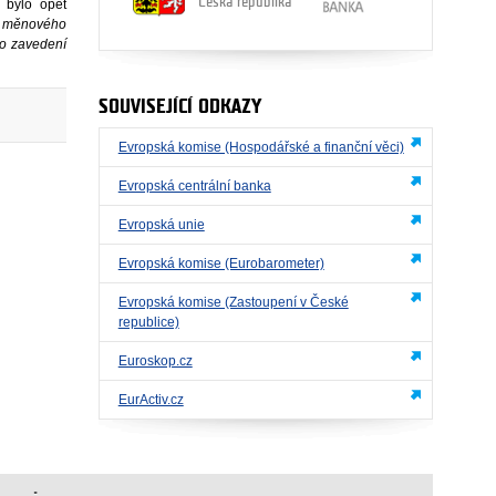
Česká republika
 bylo opět
zu měnového
ro zavedení
SOUVISEJÍCÍ ODKAZY
Evropská komise (Hospodářské a finanční věci)
Evropská centrální banka
Evropská unie
Evropská komise (Eurobarometer)
Evropská komise (Zastoupení v České
republice)
Euroskop.cz
EurActiv.cz