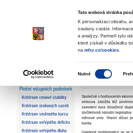
Ministerstvo financí
Česká republika
Tato webová stránka použ
K personalizaci obsahu, a
soubory cookie. Informace
a analýzy. Partneři tyto ú
Úvodní stránka
Euro a Česká re
Úvodní stránka
které získali v důsledku t
Právní konve
na
mfcr.cz/cookies
.
Euro
Euro a Česká
odbor 27 - Fi
republika
Výběr
Nutné
Pref
souhlasu
Výhody a rizika eura
Plnění vstupních podmínek
Společně s hodnocením ekonom
Kritérium cenové stability
smlouva založila též povinn
Kritérium úrokových sazeb
zavedení eura dosažený stupe
slučitelnosti národní legislat
Kritérium směnného kurzu
měnové unie. Hlavní důraz je
Kritérium veřejného deficitu
banky.
Kritérium veřejného dluhu
Uvedené problematice se ve 