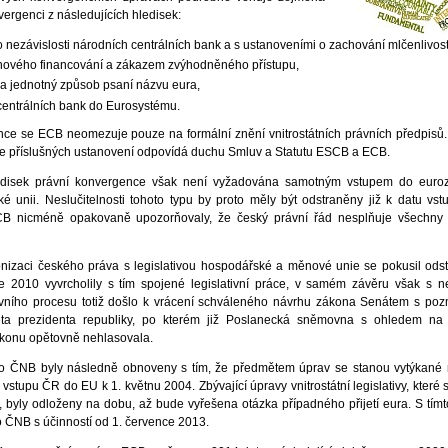
ergenci z následujících hledisek:
o nezávislosti národních centrálních bank a s ustanoveními o zachování mlčenlivost
nového financování a zákazem zvýhodněného přístupu,
na jednotný způsob psaní názvu eura,
centrálních bank do Eurosystému.
nce se ECB neomezuje pouze na formální znění vnitrostátních právních předpisů
xe příslušných ustanovení odpovídá duchu Smluv a Statutu ESCB a ECB.
edisek právní konvergence však není vyžadována samotným vstupem do euroz
ské unii. Neslučitelnosti tohoto typu by proto měly být odstraněny již k datu vs
B nicméně opakovaně upozorňovaly, že český právní řád nesplňuje všechny
onizaci českého práva s legislativou hospodářské a měnové unie se pokusil odst
2010 vyvrcholily s tím spojené legislativní práce, v samém závěru však s 
tivního procesu totiž došlo k vrácení schváleného návrhu zákona Senátem s p
eta prezidenta republiky, po kterém již Poslanecká sněmovna s ohledem na
zákonu opětovně nehlasovala.
o ČNB byly následně obnoveny s tím, že předmětem úprav se stanou vytýkané n
 vstupu ČR do EU k 1. květnu 2004. Zbývající úpravy vnitrostátní legislativy, které 
byly odloženy na dobu, až bude vyřešena otázka případného přijetí eura. S tí
 ČNB s účinností od 1. července 2013.