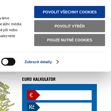
MAPA STRÁNEK
TEXTOVÁ VERZE
ČESKY
ENGLISH
POVOLIT VŠECHNY COOKIES
žíváme
ciální média
POVOLIT VÝBĚR
kytli nebo
naleznete
POUZE NUTNÉ COOKIES
AUTOR
odbor 27 (sekce 12)
. 4. 2014
Zobrazit detaily
více
10. 2017
EURO KALKULÁTOR
€
Kč