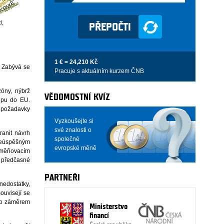
i,
1 € = 24,210 Kč
. Zabývá se
Pracuje s aktuálním kurzem ČNB
óny, nýbrž
VĚDOMOSTNÍ KVÍZ
tupu do EU.
 požadavky
Vyzkoušejte si
své znalosti o
ranit návrh
společné
neúspěšným
evropské měně
ozměňovacím
 předčasné
PARTNEŘI
edostatky,
souvisejí se
mto záměrem
Ministerstvo
financí