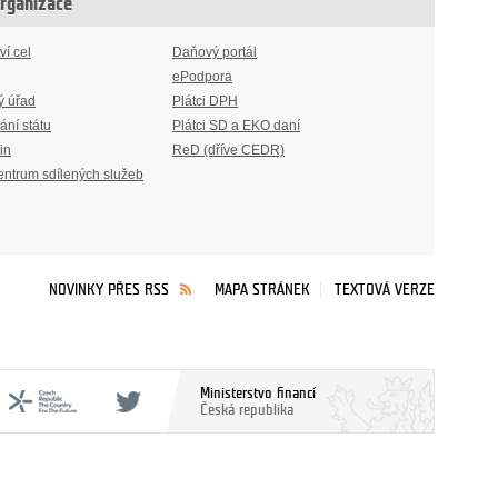
organizace
ví cel
Daňový portál
ePodpora
ý úřad
Plátci DPH
ání státu
Plátci SD a EKO daní
in
ReD (dříve CEDR)
entrum sdílených služeb
NOVINKY PŘES RSS
MAPA STRÁNEK
TEXTOVÁ VERZE
Ministerstvo financí
Česká republika