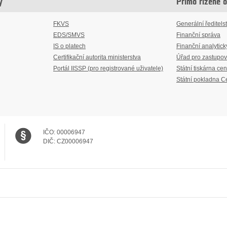
y
Přímo řízené 
FKVS
Generální ředitelst
EDS/SMVS
Finanční správa
IS o platech
Finanční analytick
Certifikační autorita ministerstva
Úřad pro zastupov
Portál IISSP (pro registrované uživatele)
Státní tiskárna cen
Státní pokladna C
IČO:
00006947
DIČ:
CZ00006947