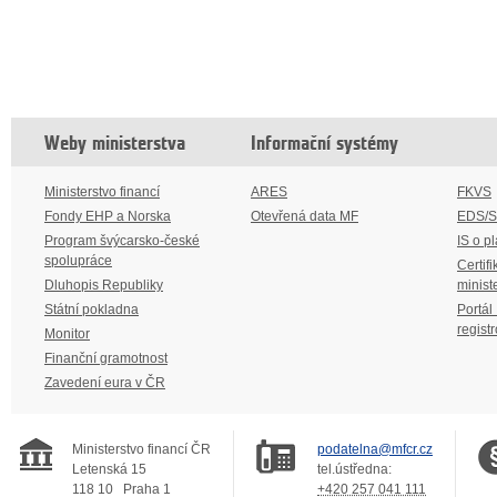
Weby ministerstva
Informační systémy
Ministerstvo financí
ARES
FKVS
Fondy EHP a Norska
Otevřená data MF
EDS/
Program švýcarsko-české
IS o p
spolupráce
Certifi
Dluhopis Republiky
minist
Státní pokladna
Portál
regist
Monitor
Finanční gramotnost
Zavedení eura v ČR
Ministerstvo financí ČR
podatelna@mfcr.cz
Letenská 15
tel.ústředna:
118 10
Praha 1
+420 257 041 111