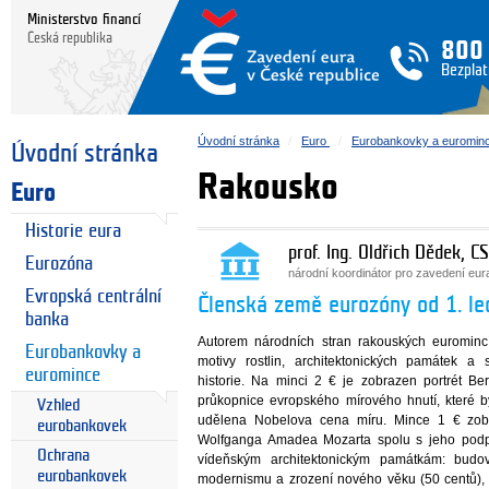
Ministerstvo financí
Česká republika
800
Bezplat
Úvodní stránka
Euro
Eurobankovky a euromin
Úvodní stránka
Rakousko
Euro
Historie eura
prof. Ing. Oldřich Dědek, CS
Eurozóna
národní koordinátor pro zavedení eu
Evropská centrální
Členská země eurozóny od 1. l
banka
Autorem národních stran rakouských euromincí 
Eurobankovky a
motivy rostlin, architektonických památek a
euromince
historie. Na minci 2 € je zobrazen portrét Be
průkopnice evropského mírového hnutí, které b
Vzhled
udělena Nobelova cena míru. Mince 1 € zobr
eurobankovek
Wolfganga Amadea Mozarta spolu s jeho podp
Ochrana
vídeňským architektonickým památkám: bud
eurobankovek
modernismu a zrození nového věku (50 centů), 