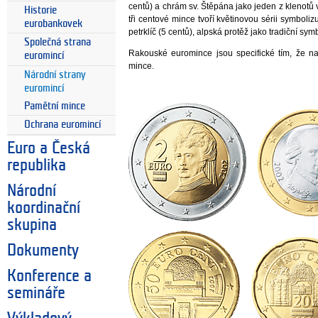
centů) a chrám sv. Štěpána jako jeden z klenotů v
Historie
tři centové mince tvoří květinovou sérii symboliz
eurobankovek
petrklíč (5 centů), alpská protěž jako tradiční sym
Společná strana
Rakouské euromince jsou specifické tím, že n
euromincí
mince.
Národní strany
euromincí
Pamětní mince
Ochrana euromincí
Euro a Česká
republika
Národní
koordinační
skupina
Dokumenty
Konference a
semináře