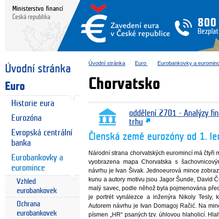
Ministerstvo financí
Česká republika
800
Bezplat
Úvodní stránka
Euro
Eurobankovky a euromin
Úvodní stránka
Chorvatsko
Euro
Historie eura
oddělení 2701 - Analýzy fi
Eurozóna
trhu
Evropská centrální
Členská země eurozóny od 1. l
banka
Národní strana chorvatských euromincí má čtyři 
Eurobankovky a
vyobrazena mapa Chorvatska s šachovnicový
euromince
návrhu je Ivan Šivak. Jednoeurová mince zobra
kunu a autory motivu jsou Jagor Šunde, David Č
Vzhled
malý savec, podle něhož byla pojmenována pře
eurobankovek
je portrét vynálezce a inženýra Nikoly Tesly, k
Ochrana
Autorem návrhu je Ivan Domagoj Račić. Na minc
eurobankovek
písmen „HR“ psaných tzv. úhlovou hlaholicí. H