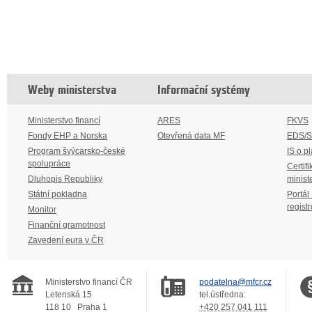
Weby ministerstva
Informační systémy
Ministerstvo financí
ARES
FKVS
Fondy EHP a Norska
Otevřená data MF
EDS/
Program švýcarsko-české
IS o p
spolupráce
Certifi
Dluhopis Republiky
minist
Státní pokladna
Portál
regist
Monitor
Finanční gramotnost
Zavedení eura v ČR
Ministerstvo financí ČR
podatelna@mfcr.cz
Letenská 15
tel.ústředna:
118 10
Praha 1
+420 257 041 111