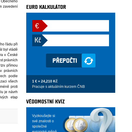
ti Obecného
em zavedení
EURO KALKULÁTOR
€
Kč
ho řádu při
l byl vládě
ura v České
st právních
tzv. přímou
v právních
rech podle
1 € = 24,210 Kč
izaci všech
Pracuje s aktuálním kurzem ČNB
cméně proti
lu je návrh
ivých etap
VĚDOMOSTNÍ KVÍZ
Vyzkoušejte si
své znalosti o
společné
evropské měně