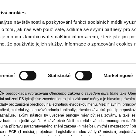
NOVINKY PŘES RSS
ívá cookies
800 221 221
Bezplatná infolinka
nalýze návštěvnosti a poskytování funkcí sociálních médií vyu
 o tom, jak náš web používáte, sdílíme se svými partnery pro so
daje mohou zkombinovat s dalšími informacemi, které jste jim pos
Právní předpisy
Legislativa ČR
oho, že používáte jejich služby. Informace o zpracování cookies 
ČR
nanční trhy I
Vydáno
1.
erenční
Statistické
Marketingové
dení eura v České republice - základní principy
 ČR předpokládá vypracování
Obecného zákona o zavedení eura
(dále také Obec
ní nařízení ES týkající se zavedení eura jako zákonné měny a je hlavním právním
klady pro zajištění přechodu na jednotnou evropskou měnu. Mezi hlavními principy,
čívat, materiál vyjmenovává princip kontinuity právních závazků, princip nepoško
 naznačuje, jakými nástroji by uvedené principy měly být realizovány, a také s
v budoucnu ještě vyřešit. V závěrečné části materiál uvádí harmonogram další
 na přípravu paragrafovaného znění zákona (4 měsíce), vnitřní i mezirezortní p
tace s ECB (1 měsíc), projednání Legislativní radou vlády (2 měsíce), projedná