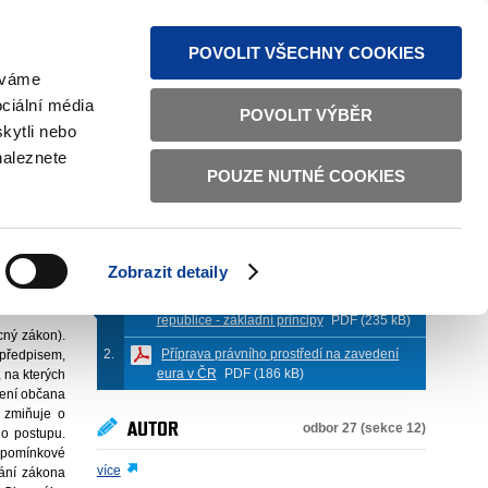
MAPA STRÁNEK
TEXTOVÁ VERZE
ČESKY
ENGLISH
POVOLIT VŠECHNY COOKIES
žíváme
ciální média
POVOLIT VÝBĚR
kytli nebo
naleznete
POUZE NUTNÉ COOKIES
PŘÍLOHY (
2
)
 12. 2013
Zobrazit detaily
Obecný zákon o zavedení eura v České
republice - základní principy
PDF (235 kB)
ný zákon).
Příprava právního prostředí na zavedení
 předpisem,
eura v ČR
PDF (186 kB)
 na kterých
zení občana
e zmiňuje o
AUTOR
odbor 27 (sekce 12)
ho postupu.
řipomínkové
více
vání zákona