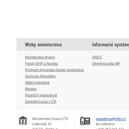
Weby ministerstva
Informační systém
Ministerstvo financí
ARES
Fondy EHP a Norska
Otevřená data MF
Program švýcarsko-české spolupráce
Dluhopis Republiky
Státní pokladna
Monitor
Finanční gramotnost
Zavedení eura v ČR
Ministerstvo financí ČR
podatelna@mfcr.cz
Letenská 15
tel.ústředna: