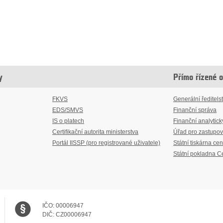
y
Přímo řízené 
FKVS
Generální ředitelst
EDS/SMVS
Finanční správa
IS o platech
Finanční analytick
Certifikační autorita ministerstva
Úřad pro zastupov
Portál IISSP (pro registrované uživatele)
Státní tiskárna cen
Státní pokladna C
IČO:
00006947
DIČ:
CZ00006947