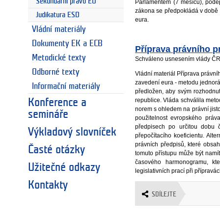
Sekundární právo EU
Parlamentem (7 měsíců), podep
zákona se předpokládá v době
Judikatura ESD
eura.
Vládní materiály
Dokumenty EK a ECB
Příprava právního p
Metodické texty
Schváleno usnesením vlády ČR 
Odborné texty
Vládní materiál Příprava právn
zavedení eura - metodu jednor
Informační materiály
předložen, aby svým rozhodnut
republice. Vláda schválila meto
Konference a
norem s ohledem na právní jist
semináře
použitelnost evropského práv
předpisech po určitou dobu 
Výkladový slovníček
přepočítacího koeficientu. Al
právních předpisů, které obsahu
Časté otázky
tomuto přístupu může být namít
časového harmonogramu, kte
Užitečné odkazy
legislativních prací při příprav
Kontakty
SDÍLEJTE