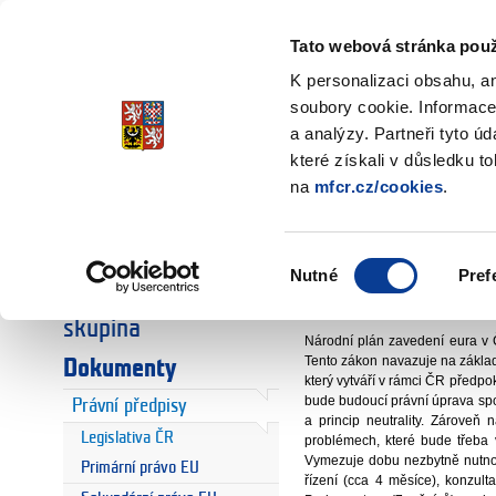
Ministerstvo financí
Česká republika
Tato webová stránka použ
K personalizaci obsahu, a
soubory cookie. Informace
a analýzy. Partneři tyto ú
Úvodní stránka
Dokumenty
Úvodní stránka
které získali v důsledku t
Legislativa 
na
mfcr.cz/cookies
.
Euro
Euro a Česká
odbor 27 - Fi
republika
Výběr
Nutné
Pref
souhlasu
Národní koordinační
Obecný zákon o zave
skupina
Národní plán zavedení eura v
Tento zákon navazuje na základ
Dokumenty
který vytváří v rámci ČR předpo
bude budoucí právní úprava spo
Právní předpisy
a princip neutrality. Zároveň
Legislativa ČR
problémech, které bude třeba 
Vymezuje dobu nezbytně nutnou
Primární právo EU
řízení (cca 4 měsíce), konzul