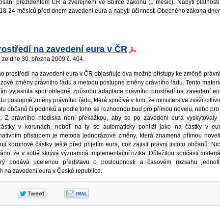
sání prezidentem ČR a zveřejnění ve Sbírce zákonů (1 měsíc). Nabytí platnos
 18-24 měsíců před dnem zavedení eura a nabytí účinnosti Obecného zákona dn
rostředí na zavedení eura v ČR
ze dne 30. března 2009 č. 404.
ího prostředí na zavedení eura v ČR objasňuje dva možné přístupy ke změně právní
ázové změny právního řádu a metodu postupné změny právního řádu. Tento materiá
ím vyjasnila spor ohledně způsobu adaptace právního prostředí na zavedení e
du postupné změny právního řádu, která spočívá v tom, že ministerstva zváží citlivo
otu občanů či podniků a podle toho se rozhodnou buď pro přímou novelu, nebo pro 
a. Z právního hlediska není překážkou, aby se po zavedení eura vyskytovaly 
částky v korunách, neboť na ty se automaticky pohlíží jako na částky v eu
ternativním přístupem je metoda jednorázové změny, která znamená přímou novel
jí korunové částky ještě před přijetím eura, což zajistí právní jistotu občanů. Ni
áno, že v sobě skrývá významná implementační rizika. Důležitou součástí materiá
rý podává ucelenou představu o posloupnosti a časovém rozsahu jednotl
ách na zavedení eura v České republice.