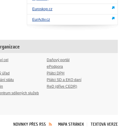
Euroskop.cz
EurActiv.cz
organizace
ví cel
Daňový portál
ePodpora
ý úřad
Plátci DPH
ání státu
Plátci SD a EKO daní
in
ReD (dříve CEDR)
entrum sdílených služeb
NOVINKY PŘES RSS
MAPA STRÁNEK
TEXTOVÁ VERZE