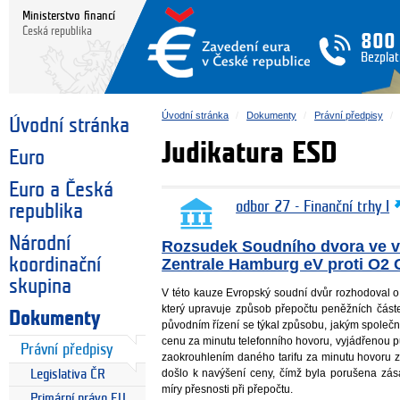
Ministerstvo financí
Česká republika
800
Bezplat
Úvodní stránka
Dokumenty
Právní předpisy
Úvodní stránka
Judikatura ESD
Euro
Euro a Česká
odbor 27 - Finanční trhy I
republika
Národní
Rozsudek Soudního dvora ve vě
koordinační
Zentrale Hamburg eV proti O2
skupina
V této kauze Evropský soudní dvůr rozhodoval o
který upravuje způsob přepočtu peněžních částe
Dokumenty
původním řízení se týkal způsobu, jakým společn
cenu za minutu telefonního hovoru, vyjádřenou
Právní předpisy
zaokrouhlením daného tarifu za minutu hovoru z
došlo k navýšení ceny, čímž byla porušena zás
Legislativa ČR
míry přesnosti při přepočtu.
Primární právo EU