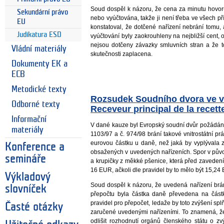
Soud dospěl k názoru, že cena za minutu hovor
Sekundární právo
nebo vyúčtována, takže ji není třeba ve všech p
EU
konstatoval, že dotčené nařízení nebrání tomu, 
Judikatura ESD
vyúčtování byly zaokrouhleny na nejbližší cent
nejsou dotčeny závazky smluvních stran a že 
Vládní materiály
skutečnosti zaplacena.
Dokumenty EK a
ECB
Metodické texty
Rozsudek Soudního dvora ve vě
Odborné texty
Receveur principal de la recet
Informační
V dané kauze byl Evropský soudní dvůr požádán 
materiály
1103/97 a č. 974/98 brání takové vnitrostátní pr
eurovou částku u daně, než jaká by vyplývala z
Konference a
obsažených v uvedených nařízeních. Spor v půvo
semináře
a krupičky z měkké pšenice, která před zaveden
16 EUR, ačkoli dle pravidel by to mělo být 15,24
Výkladový
Soud dospěl k názoru, že uvedená nařízení brání
slovníček
přepočtu byla částka daně převedena na částk
pravidel pro přepočet, ledaže by toto zvýšení spl
Časté otázky
zaručené uvedenými nařízeními. To znamená, že
odlišit rozhodnutí orgánů členského státu o z