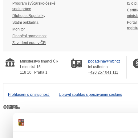
Program švýcarsko-české
IS o p
spolupráce
Certifi
Dluhopis Republiky
minist
Státní pokladna
Portál
regist
Monitor
Finanční gramotnost
Zavedení eura v ČR
Ministerstvo financí ČR
podatelna@mfcr.cz
Letenská 15
tel.ústředna:
118 10
Praha 1
+420 257 041 111
Prohlášení o přístupnosti
Upravit souhlas s používáním cookies