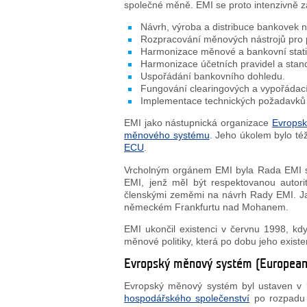
společné měně. EMI se proto intenzivně za
Návrh, výroba a distribuce bankovek 
Rozpracování měnových nástrojů pro p
Harmonizace měnové a bankovní statis
Harmonizace účetních pravidel a stan
Uspořádání bankovního dohledu.
Fungování clearingových a vypořádac
Implementace technických požadavků 
EMI jako nástupnická organizace
Evropsk
měnového systému
. Jeho úkolem bylo té
ECU
.
Vrcholným orgánem EMI byla Rada EMI sl
EMI, jenž měl být respektovanou autori
členskými zeměmi na návrh Rady EMI. Jak
německém Frankfurtu nad Mohanem.
EMI ukončil existenci v červnu 1998, kdy
měnové politiky, která po dobu jeho exist
Evropský měnový systém (European
Evropský měnový systém byl ustaven v 
hospodářského společenství
po rozpad