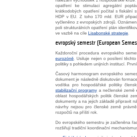
nalézání východisek z hospodářské krize.
opatření ke stimulaci agregátní poptá
krátkodobých opatření počítal s fiskální
HDP v EU. Z toho 170 mld. EUR připad
vyčleněno z evropských zdrojů. Oznámena
poli strukturálních opatření plán identifi
ve vazbě na cíle
Lisabonské strategie
.
evropský semestr (European Semes
Každoroční procedura evropského semest
eurozóně
. Usiluje nejen o posílení těch
politiky s pohledem unijních institucí. Pr
Časový harmonogram evropského semest
dokument je následně diskutován formac
vodítka pro hospodářské politiky člen
stabilizační programy
a nečlenské země
oblast hospodářských politik členské z
dokumenty a na jejich základě připravit 
návrhy nejsou pro členské země právně
rozpočtů na příští rok.
Do evropského semestru je začleněna řada
rozšiřují tradiční koordinační mechanism