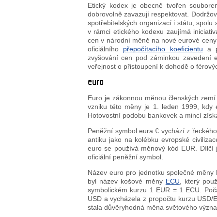
Etický kodex je obecně tvořen souborem
dobrovolně zavazují respektovat. Dodržo
spotřebitelských organizací i státu, spo
v rámci etického kodexu zaujímá iniciati
cen v národní měně na nové eurové ceny b
oficiálního
přepočítacího koeficientu
a p
zvyšování cen pod záminkou zavedení eu
veřejnost o přistoupení k dohodě o férov
euro
Euro je zákonnou měnou členských zem
vzniku této měny je 1. leden 1999, kdy
Hotovostní podobu bankovek a mincí získa
Peněžní symbol eura € vychází z řeckého
antiku jako na kolébku evropské civiliza
euro se používá měnový kód EUR. Dílčí j
oficiální peněžní symbol.
Název euro pro jednotku společné měny 
byl název košové měny
ECU
, který pou
symbolickém kurzu 1 EUR = 1 ECU. Počát
USD a vycházela z propočtu kurzu USD/E
stala důvěryhodná měna světového význa