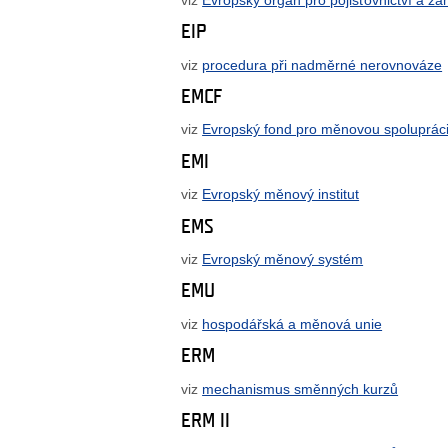
EIP
viz
procedura při nadměrné nerovnováze
EMCF
viz
Evropský fond pro měnovou spoluprác
EMI
viz
Evropský měnový institut
EMS
viz
Evropský měnový systém
EMU
viz
hospodářská a měnová unie
ERM
viz
mechanismus směnných kurzů
ERM II