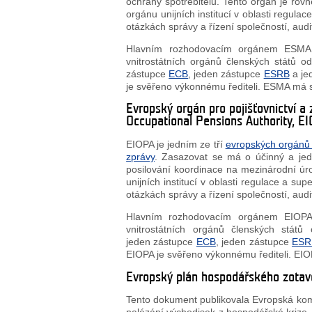
ochrany spotřebitelů. Tento orgán je rov
orgánu unijních institucí v oblasti regulac
otázkách správy a řízení společností, audi
Hlavním rozhodovacím orgánem ESMA je
vnitrostátních orgánů členských států 
zástupce
ECB
, jeden zástupce
ESRB
a je
je svěřeno výkonnému řediteli. ESMA má sí
Evropský orgán pro pojišťovnictví a
Occupational Pensions Authority, E
EIOPA je jedním ze tří
evropských orgánů
zprávy
. Zasazovat se má o účinný a jed
posilování koordinace na mezinárodní úrov
unijních institucí v oblasti regulace a sup
otázkách správy a řízení společností, audi
Hlavním rozhodovacím orgánem EIOPA j
vnitrostátních orgánů členských stát
jeden zástupce
ECB
, jeden zástupce
ESR
EIOPA je svěřeno výkonnému řediteli. EI
Evropský plán hospodářského zotav
Tento dokument publikovala Evropská komis