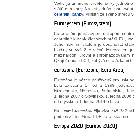
Vedle již zmíněné problematiky jednotné
států eurozóny. Na její jednání jsou zván
centrální banky
. Ministři ze svého středu
Eurosystém (Eurosystem)
Eurosystém je název pro uskupení centr
centrálních bank členských států EU, kt
Jeho hlavním úkolem je dosahovat stano
hladiny ve výši 2 % ročně. Eurosystém je
mezinárodní úrovni a shromažďováním sta
týkají činnosti ECB, zabývá se otázkami fi
eurozóna (Eurozone, Euro Area)
Eurozóna je název používaný pro uskupe
byla založena 1. ledna 1999 jedenácti
Nizozemsko, Německo, Portugalsko, Rakou
1. ledna 2007 o Slovinsko, 1. ledna 2008 
o Lotyšsko a 1. ledna 2014 o Litvu.
Na území eurozóny žije více než 342 mi
podílejí z 85,5 % na HDP Evropské unie.
Evropa 2020 (Europe 2020)