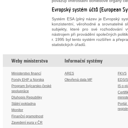
považují vnitrostátní dohledové orgány čl
Evropský systém účtů (European Sy
Systém ESA (plný název je Evropský syst
konzistentní, věrohodné a srovnatelné sl
subjekty, které pro své rozhodování v
nástrojem při provádění společných politi
r. 1995 byl tento systém rozšířen a přep
statistických úřadů.
Weby ministerstva
Informační systémy
Ministerstvo financí
ARES
FKVS
Fondy EHP a Norska
Otevřená data MF
EDS/
Program švýcarsko-české
IS o p
spolupráce
Certifi
Dluhopis Republiky
minist
Státní pokladna
Portál
regist
Monitor
Finanční gramotnost
Zavedení eura v ČR