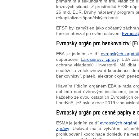
primárním a sekundárním trhu vládních dl
krizových situací. Z prostředků EFSF náp
26 mld. EUR. Druhý nápravný program p
rekapitalizaci španělských bank.
EFSF byl zamýšlen jako dočasný záchr
funkce převzal po svém ustavení
Evropský
Evropský orgán pro bankovnictví (E
EBA je jedním ze tří
evropských orgán
doporučení
Larosièrovy zprávy
. EBA zas
ochrany vkladatelů i investorů. Má dbát
soutěže a zefektivňování koordinace dohle
bankovnictví, plateb, elektronických peněz,
Hlavním řídícím orgánem EBA je rada orgá
dohledu nad úvěrovými institucemi, jed
každého ze dvou ostatních Evropských org
Londýně, jež bylo v roce 2019 v souvislos
Evropský orgán pro cenné papíry a 
ESMA je jedním ze tří
evropských orgánů
zprávy
. Usilovat má o vytváření účinné
prohlubování koordinace dohledu na mez