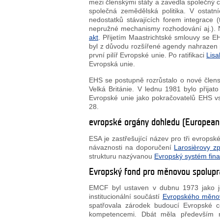
mezi členskými státy a zavedla společný c
společná zemědělská politika. V ostat
nedostatků stávajících forem integrace 
nepružné mechanismy rozhodování aj.). 
akt
. Přijetím Maastrichtské smlouvy se 
byl z důvodu rozšířené agendy nahrazen p
první pilíř Evropské unie. Po ratifikaci
Lis
Evropská unie.
EHS se postupně rozrůstalo o nové člensk
Velká Británie. V lednu 1981 bylo přij
Evropské unie jako pokračovatelů EHS vs
28.
evropské orgány dohledu (European 
ESA je zastřešující název pro tři evropsk
návaznosti na doporučení
Larosièrovy z
strukturu nazývanou
Evropský systém fin
Evropský fond pro měnovou spolupr
EMCF byl ustaven v dubnu 1973 jako 
institucionální součástí
Evropského měno
spatřovala zárodek budoucí Evropské c
kompetencemi. Dbát měla především n