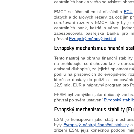
centrálních bank a v této souvislosti obh
EMCF se účastnil emisí oficiálního
ECU
zlatých a dolarových rezerv, za což jim 
sdružování rezerv v EMCF, který by je
centrálních bank, každá s váhou jedn
zabezpečovala basilejská Banka pro m
převzal
Evropský měnový institut
.
Evropský mechanismus finanční stab
Tento nástroj na obranu finanční stability
na prohlubující se dluhovou krizi v eur
emisemi dluhopisů, za jejichž splatnost 
podílu na příspěvcích do evropského ro
které se dostaly do potíží s financová
22,5 mld. EUR a nápravný program pro Po
EFSM byl zamýšlen jako dočasný zách
převzal po svém ustavení
Evropský stabi
Evropský mechanismus stability (Eu
ESM je koncipován jako stálý mechan
byly
Evropský nástroj finanční stability
zřízení ESM, jejíž konečnou podobu mini