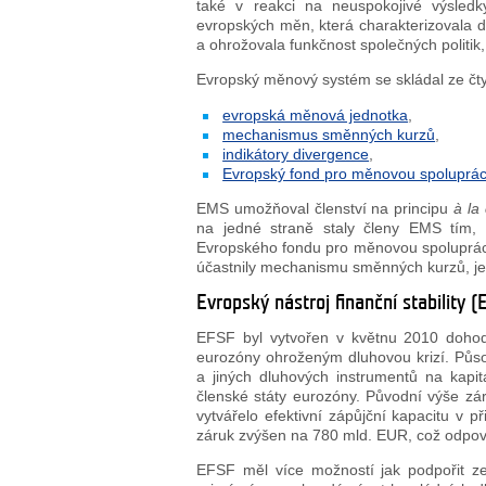
také v reakci na neuspokojivé výsle
evropských měn, která charakterizovala dr
a ohrožovala funkčnost společných politik
Evropský měnový systém se skládal ze čty
evropská měnová jednotka
,
mechanismus směnných kurzů
,
indikátory divergence
,
Evropský fond pro měnovou spoluprác
EMS umožňoval členství na principu
à la
na jedné straně staly členy EMS tím, 
Evropského fondu pro měnovou spolupráci.
účastnily mechanismu směnných kurzů, jenž
Evropský nástroj finanční stability (
EFSF byl vytvořen v květnu 2010 doho
eurozóny ohroženým dluhovou krizí. Působi
a jiných dluhových instrumentů na kapit
členské státy eurozóny. Původní výše z
vytvářelo efektivní zápůjční kapacitu v 
záruk zvýšen na 780 mld. EUR, což odpoví
EFSF měl více možností jak podpořit z