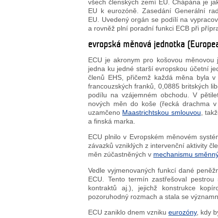
všech členských zemí EU. Chápána je jako
EU k eurozóně. Zasedání Generální ra
EU. Uvedený orgán se podílí na vypracov
a rovněž plní poradní funkci ECB při příp
evropská měnová jednotka (Europea
ECU je akronym pro košovou měnovou je
jedna ku jedné starší evropskou účetní j
členů EHS, přičemž každá měna byla v 
francouzských franků, 0,0885 britských li
podílu na vzájemném obchodu. V pětilet
nových měn do koše (řecká drachma v r
uzamčeno
Maastrichtskou smlouvou
, tak
a finská marka.
ECU plnilo v Evropském měnovém systému
závazků vzniklých z intervenční aktivity č
měn zúčastněných v
mechanismu směnný
Vedle vyjmenovaných funkcí dané peněžní je
ECU. Tento termín zastřešoval pestrou 
kontraktů aj.), jejichž konstrukce ko
pozoruhodný rozmach a stala se významno
ECU zaniklo dnem vzniku
eurozóny
, kdy 