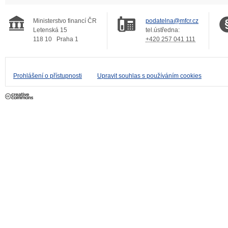
Ministerstvo financí ČR
podatelna@mfcr.cz
Letenská 15
tel.ústředna:
118 10
Praha 1
+420 257 041 111
Prohlášení o přístupnosti
Upravit souhlas s používáním cookies