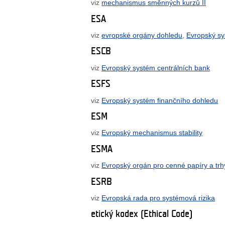
viz
mechanismus směnných kurzů II
ESA
viz
evropské orgány dohledu
,
Evropský sy
ESCB
viz
Evropský systém centrálních bank
ESFS
viz
Evropský systém finančního dohledu
ESM
viz
Evropský mechanismus stability
ESMA
viz
Evropský orgán pro cenné papíry a trh
ESRB
viz
Evropská rada pro systémová rizika
etický kodex (Ethical Code)