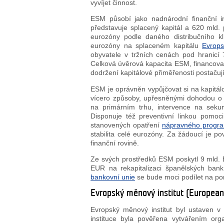
vyvíjet činnost.
ESM působí jako nadnárodní finanční i
představuje splacený kapitál a 620 mld. 
eurozóny podle daného distribučního kl
eurozóny na splaceném kapitálu
Evrops
obyvatele v tržních cenách pod hranic
Celková úvěrová kapacita ESM, financovan
dodržení kapitálové přiměřenosti postačuj
ESM je oprávněn vypůjčovat si na kapitá
vícero způsoby, upřesněnými dohodou o 
na primárním trhu, intervence na sekund
Disponuje též preventivní linkou pomoc
stanovených opatření
nápravného progr
stabilita celé eurozóny. Za žádoucí je p
finanční rovině.
Ze svých prostředků ESM poskytl 9 mld. 
EUR na rekapitalizaci španělských ban
bankovní unie
se bude moci podílet na po
Evropský měnový institut (European
Evropský měnový institut byl ustaven 
instituce byla pověřena vytvářením org