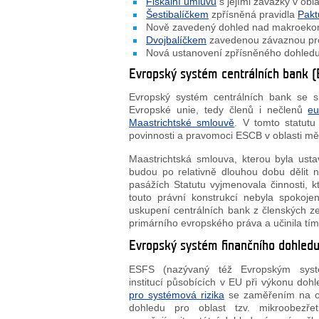
Fiskální úmluvu
s jejími závazky v oblas
Šestibalíčkem
zpřísněná pravidla
Paktu
Nově zavedený dohled nad makroeko
Dvojbalíčkem
zavedenou závaznou pro
Nová ustanovení zpřísněného dohledu
Evropský systém centrálních bank 
Evropský systém centrálních bank se 
Evropské unie, tedy členů i nečlenů
eu
Maastrichtské smlouvě
. V tomto statutu
povinnosti a pravomoci ESCB v oblasti mě
Maastrichtská smlouva, kterou byla us
budou po relativně dlouhou dobu dělit
pasážích Statutu vyjmenovala činnosti, 
touto právní konstrukcí nebyla spokoj
uskupení centrálních bank z členských 
primárního evropského práva a učinila tím 
Evropský systém finančního dohledu
ESFS (nazývaný též Evropským syst
institucí působících v EU při výkonu doh
pro systémová rizika
se zaměřením na ob
dohledu pro oblast tzv. mikroobezře