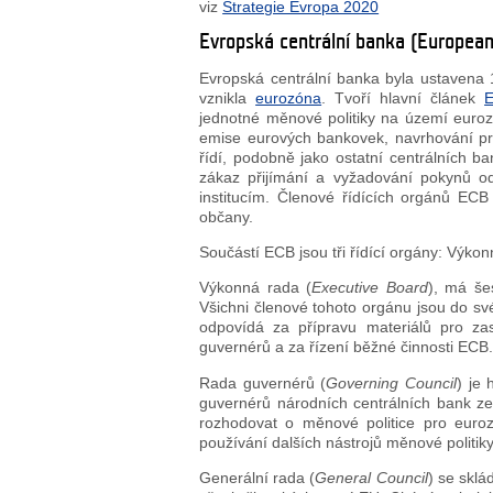
viz
Strategie Evropa 2020
Evropská centrální banka (European
Evropská centrální banka byla ustavena
vznikla
eurozóna
. Tvoří hlavní článek
E
jednotné měnové politiky na území euroz
emise eurových bankovek, navrhování pr
řídí, podobně jako ostatní centrálních ba
zákaz přijímání a vyžadování pokynů od
institucím. Členové řídících orgánů ECB
občany.
Součástí ECB jsou tři řídící orgány: Výko
Výkonná rada (
Executive Board
), má še
Všichni členové tohoto orgánu jsou do s
odpovídá za přípravu materiálů pro za
guvernérů a za řízení běžné činnosti ECB
Rada guvernérů (
Governing Council
) je
guvernérů národních centrálních bank z
rozhodovat o měnové politice pro euro
používání dalších nástrojů měnové politiky
Generální rada (
General Council
) se sklá