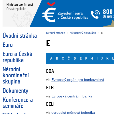
Ministerstvo financí
Česká republika
800
Bezplat
Úvodní stránka
Výkladový slovníček
E
Úvodní stránka
E
Euro
Euro a Česká
A
B
C
Č
D
E
F
H
I
J
K
republika
Národní
EBA
koordinační
viz
Evropský orgán pro bankovnictví
skupina
ECB
Dokumenty
viz
Evropská centrální banka
Konference a
ECU
semináře
viz
evropská měnová jednotka