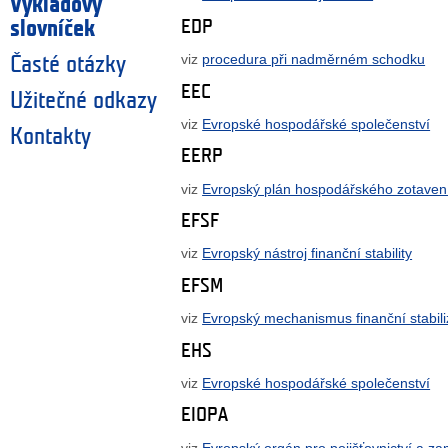
Výkladový
EDP
slovníček
viz
procedura při nadměrném schodku
Časté otázky
EEC
Užitečné odkazy
viz
Evropské hospodářské společenství
Kontakty
EERP
viz
Evropský plán hospodářského zotaven
EFSF
viz
Evropský nástroj finanční stability
EFSM
viz
Evropský mechanismus finanční stabil
EHS
viz
Evropské hospodářské společenství
EIOPA
viz
Evropský orgán pro pojišťovnictví a za