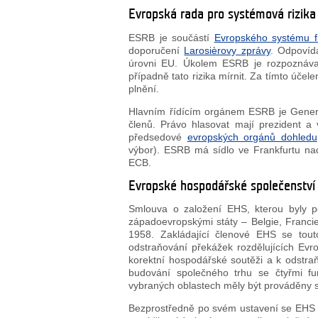
Evropská rada pro systémová rizik
ESRB je součástí
Evropského systému f
doporučení
Larosièrovy zprávy
. Odpovíd
úrovni EU. Úkolem ESRB je rozpoznávat r
případně tato rizika mírnit. Za tímto úče
plnění.
Hlavním řídícím orgánem ESRB je Generá
členů. Právo hlasovat mají prezident a
předsedové
evropských orgánů dohledu
výbor). ESRB má sídlo ve Frankfurtu na
ECB.
Evropské hospodářské společenstv
Smlouva o založení EHS, kterou byly p
západoevropskými státy – Belgie, Franci
1958. Zakládající členové EHS se tout
odstraňování překážek rozdělujících Ev
korektní hospodářské soutěži a k odstra
budování společného trhu se čtyřmi f
vybraných oblastech měly být prováděny sp
Bezprostředně po svém ustavení se EHS so