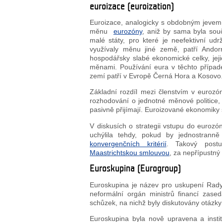
euroizace (euroization)
Euroizace, analogicky s obdobným jevem d
měnu
eurozóny
, aniž by sama byla sou
malé státy, pro které je neefektivní ud
využívaly měnu jiné země, patří Ando
hospodářsky slabé ekonomické celky, jej
měnami. Používání eura v těchto případe
zemí patří v Evropě Černá Hora a Kosovo
Základní rozdíl mezi členstvím v euroz
rozhodování o jednotné měnové politice
pasivně přijímají. Euroizované ekonomiky
V diskusích o strategii vstupu do euroz
uchýlila tehdy, pokud by jednostran
konvergenčních kritérií
. Takový post
Maastrichtskou smlouvou
, za nepřípustný
Euroskupina (Eurogroup)
Euroskupina je název pro uskupení Rady
neformální orgán ministrů financí zased
schůzek, na nichž byly diskutovány otázky
Euroskupina byla nově upravena a insti