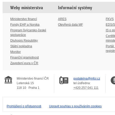
Weby ministerstva
Informační systémy
Ministerstvo financí
ARES
FKVS
Fondy EHP a Norska
Otevřená data MF
EDS/
Program švýcarsko-české
IS o p
spolupráce
Certifi
Dluhopis Republiky
minist
Státní pokladna
Portál
regist
Monitor
Finanční gramotnost
Zavedení eura v ČR
Ministerstvo financí ČR
podatelna@mfcr.cz
Letenská 15
tel.ústředna:
118 10
Praha 1
+420 257 041 111
Prohlášení o přístupnosti
Upravit souhlas s používáním cookies