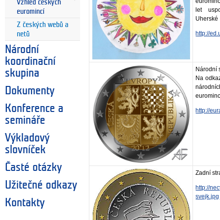
eurominc
Vzhled českých
let usp
euromincí
Uherské 
Z českých webů a
http://ed
netů
Národní
koordinační
Národní 
skupina
Na odkaz
národní
Dokumenty
eurominc
Konference a
http://eu
semináře
Výkladový
slovníček
Časté otázky
Zadní st
Užitečné odkazy
http://n
svejk.jpg
Kontakty