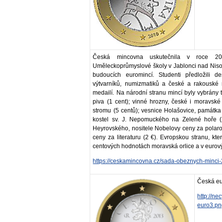
Česká mincovna uskutečnila v roce 20
Uměleckoprůmyslové školy v Jablonci nad Nisou
budoucích euromincí. Studenti předložili de
výtvarníků, numizmatiků a české a rakouské 
medailí. Na národní stranu mincí byly vybrány
piva (1 cent); vinné hrozny, české i moravské 
stromu (5 centů); vesnice Holašovice, památk
kostel sv. J. Nepomuckého na Zelené hoře (2
Heyrovského, nositele Nobelovy ceny za polarogra
ceny za literaturu (2 €). Evropskou stranu, kt
centových hodnotách moravská orlice a v eurov
https://ceskamincovna.cz/sada-obeznych-minci
Česká eu
http://n
euro3.p