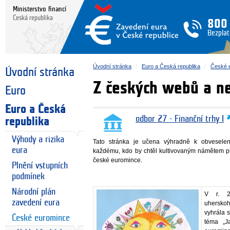
Ministerstvo financí
Česká republika
800
Bezplat
Úvodní stránka
Euro a Česká republika
České 
Úvodní stránka
Z českých webů a n
Euro
Euro a Česká
odbor 27 - Finanční trhy I
republika
Výhody a rizika
Tato stránka je učena výhradně k obvesele
eura
každému, kdo by chtěl kultivovaným námětem př
české euromince.
Plnění vstupních
podmínek
Národní plán
V r. 2
zavedení eura
uhersko
vyhrála 
České euromince
téma „J