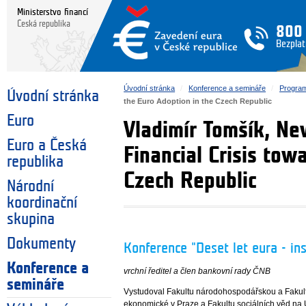
Ministerstvo financí
Česká republika
800
Bezplat
Úvodní stránka
Konference a semináře
Program
Úvodní stránka
the Euro Adoption in the Czech Republic
Euro
Vladimír Tomšík, Ne
Euro a Česká
Financial Crisis tow
republika
Czech Republic
Národní
koordinační
skupina
Dokumenty
Konference "Deset let eura - in
Konference a
vrchní ředitel a člen bankovní rady ČNB
semináře
Vystudoval Fakultu národohospodářskou a Fakultu
ekonomické v Praze a Fakultu sociálních věd na U