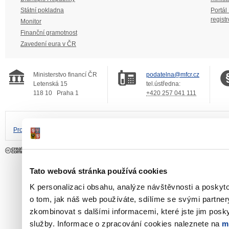
Státní pokladna
Portál
regist
Monitor
Finanční gramotnost
Zavedení eura v ČR
Ministerstvo financí ČR
podatelna@mfcr.cz
Letenská 15
tel.ústředna:
118 10
Praha 1
+420 257 041 111
Prohlášení o přístupnosti
Upravit souhlas s používáním cookies
Tato webová stránka používá cookies
K personalizaci obsahu, analýze návštěvnosti a poskyt
o tom, jak náš web používáte, sdílíme se svými partner
zkombinovat s dalšími informacemi, které jste jim poskyt
služby. Informace o zpracování cookies naleznete na
m