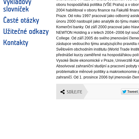
Výkladový
oboru hospodářská politika (VŠE Praha) a v obor
slovníček
2004 habilitoval v oboru finance na Fakultě fina
Praze. Od roku 1997 pracoval jako odborný asis
Časté otázky
únoru 2000 nastoupil jako analytik do týmu ma
Komerční banky. Od září 2000 pracoval jako hla
Užitečné odkazy
NEWTON Holding a v letech 2004–2006 byl so
College. Od září 2005 do svého jmenování člene
Kontakty
zástupce vedoucího týmu analyzujícího pravidla m
Světovém obchodním institutu (World Trade Insti
přednášel kurzy zaměřené na hospodářskou poli
Vysoké škole ekonomické v Praze, Univerzitě K
Absolvoval zahraniční studijní a pracovní pobyty
problematice měnové politiky a makroekonomie pr
zahraničí. Od 1. prosince 2006 byl jmenován čl
SDÍLEJTE