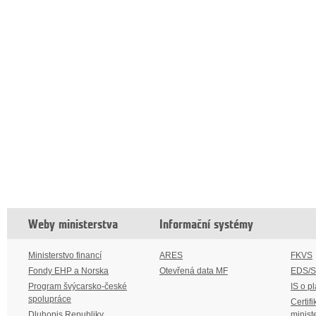
Weby ministerstva
Informační systémy
Ministerstvo financí
ARES
FKVS
Fondy EHP a Norska
Otevřená data MF
EDS/
Program švýcarsko-české
IS o p
spolupráce
Certifi
Dluhopis Republiky
minist