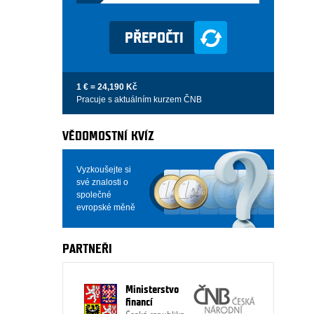
1 € = 24,190 Kč
Pracuje s aktuálním kurzem ČNB
VĚDOMOSTNÍ KVÍZ
Vyzkoušejte si
své znalosti o
společné
evropské měně
PARTNEŘI
Ministerstvo
financí