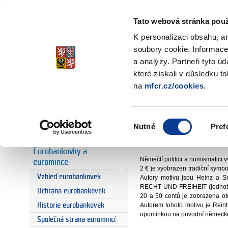
Ministerstvo financí
Česká republika
Tato webová stránka použ
K personalizaci obsahu, a
soubory cookie. Informace
a analýzy. Partneři tyto ú
Úvodní stránka
Euro
Eurob
Úvodní stránka
které získali v důsledku t
Německo
na
mfcr.cz/cookies
.
Euro
Historie eura
prof. Ing. Ol
Výběr
Eurozóna
Nutné
Pref
národní koordinát
souhlasu
Evropská centrální banka
Členská země eurozó
Eurobankovky a
Němečtí politici a numismatici v
euromince
2 € je vyobrazen tradiční symb
Vzhled eurobankovek
Autory motivu jsou Heinz a 
RECHT UND FREIHEIT (jednota,
Ochrana eurobankovek
20 a 50 centů je zobrazena o
Historie eurobankovek
Autorem tohoto motivu je Reinh
upomínkou na původní německé f
Společná strana euromincí