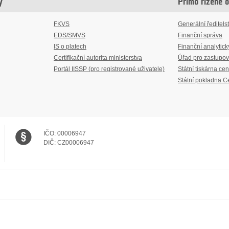
y
Přímo řízené 
FKVS
Generální ředitelst
EDS/SMVS
Finanční správa
IS o platech
Finanční analytick
Certifikační autorita ministerstva
Úřad pro zastupov
Portál IISSP (pro registrované uživatele)
Státní tiskárna cen
Státní pokladna C
IČO:
00006947
DIČ:
CZ00006947