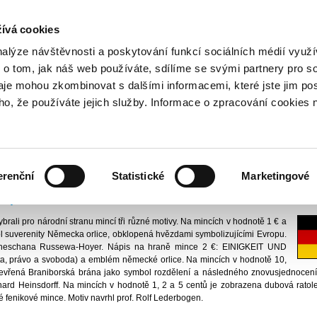
NOVINKY PŘES RSS
ívá cookies
800 221 221
Bezplatná infolinka
nalýze návštěvnosti a poskytování funkcí sociálních médií vyu
 o tom, jak náš web používáte, sdílíme se svými partnery pro so
daje mohou zkombinovat s dalšími informacemi, které jste jim pos
ankovky a euromince
Národní strany euromincí
Německo
oho, že používáte jejich služby. Informace o zpracování cookies 
dřich Dědek, CSc.
Vydáno
1.
erenční
Statistické
Marketingové
or pro zavedení eura v ČR
ny od 1. ledna 1999.
ybrali pro národní stranu mincí tři různé motivy. Na mincích v hodnotě 1 € a
ol suverenity Německa orlice, obklopená hvězdami symbolizujícími Evropu.
Sneschana Russewa-Hoyer. Nápis na hraně mince 2 €: EINIGKEIT UND
 právo a svoboda) a emblém německé orlice. Na mincích v hodnotě 10,
tevřená Braniborská brána jako symbol rozdělení a následného znovusjednocen
ard Heinsdorff. Na mincích v hodnotě 1, 2 a 5 centů je zobrazena dubová ratoles
enikové mince. Motiv navrhl prof. Rolf Lederbogen.