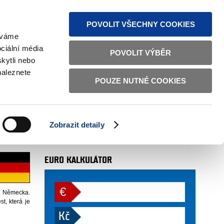
MAPA STRÁNEK
TEXTOVÁ VERZE
ČESKY
ENGLISH
POVOLIT VŠECHNY COOKIES
žíváme
ciální média
POVOLIT VÝBĚR
kytli nebo
naleznete
POUZE NUTNÉ COOKIES
AUTOR
sekce 07
 12. 2013
Zobrazit detaily
více
EURO KALKULÁTOR
€
í Německa.
t, která je
Kč