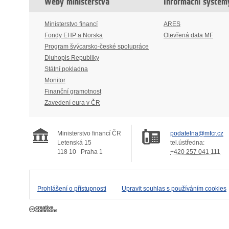
Weby ministerstva
Informační systém
Ministerstvo financí
ARES
Fondy EHP a Norska
Otevřená data MF
Program švýcarsko-české spolupráce
Dluhopis Republiky
Státní pokladna
Monitor
Finanční gramotnost
Zavedení eura v ČR
Ministerstvo financí ČR
podatelna@mfcr.cz
Letenská 15
tel.ústředna:
118 10
Praha 1
+420 257 041 111
Prohlášení o přístupnosti
Upravit souhlas s používáním cookies