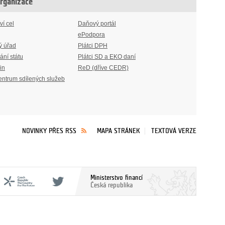
organizace
ví cel
Daňový portál
ePodpora
ý úřad
Plátci DPH
ání státu
Plátci SD a EKO daní
in
ReD (dříve CEDR)
entrum sdílených služeb
NOVINKY PŘES RSS
MAPA STRÁNEK
TEXTOVÁ VERZE
Ministerstvo financí
Česká republika